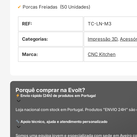
Porcas Freiadas (50 Unidades)
REF:
TC-LN-M3
Categorias:
Impressão 3D
,
Acessór
Marca:
CNC Kitchen
Porquê comprar na Evolt?
Envio rápido (24h) de produtos em Portugal
Loja nacional com stock em Portugal. Produtos "ENVIO 24H" são
Apoio técnico, ajuda e atendimento personalizado
Somos uma equipa jovem e especializada com sede em Aveiro com 