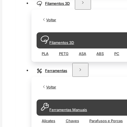
Filamentos 3D
Voltar
Filamentos 3D
PLA
PETG
ASA
ABS
PC
Ferramentas
Voltar
Ferramentas Manuais
Alicates
Chaves
Parafusos e Porcas