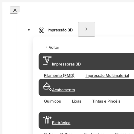
Impressão 3D
Voltar
Impressoras 3D
Filamento (FMD)
Impressão Multimaterial
Acabamento
Químicos
Lixas
Tintas e Pincéis
Eletrónica