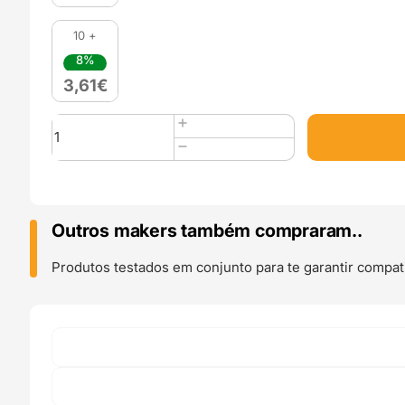
10 +
8%
3,61
€
Quantidade
de
50
Porcas
Freiadas
Nyloc
Outros makers também compraram..
M3
Lock
Produtos testados em conjunto para te garantir compati
Nuts
-
CNC
Kitchen