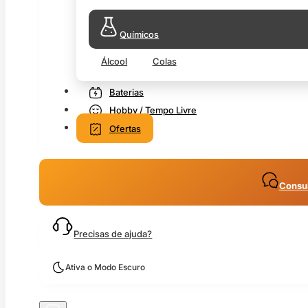
Químicos
Álcool
Colas
Baterias
Hobby / Tempo Livre
Ofertas
Consul
Precisas de ajuda?
Ativa o Modo Escuro