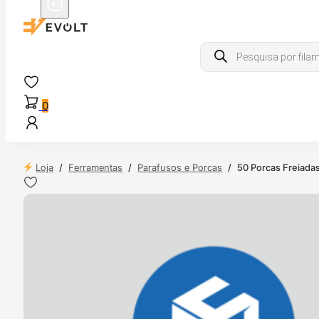
Products
search
0
Loja
/
Ferramentas
/
Parafusos e Porcas
/
50 Porcas Freiada
 24H