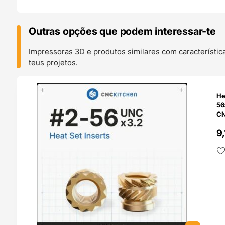
Outras opções que podem interessar-te
Impressoras 3D e produtos similares com característic
teus projetos.
O 24H
He
56×3
CN
9,