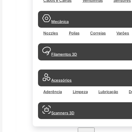
Cabos e Calhas
Ventoinhas
Sensores
Mecânica
Nozzles
Polias
Correias
Varões
Filamentos 3D
Acessórios
Aderência
Limpeza
Lubricação
D
Scanners 3D