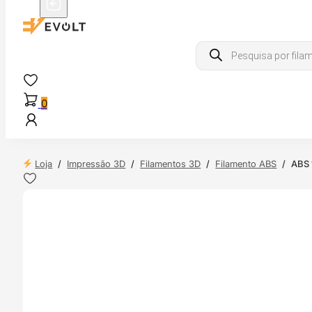
Products
search
0
Loja
/
Impressão 3D
/
Filamentos 3D
/
Filamento ABS
/
ABS 
 24H