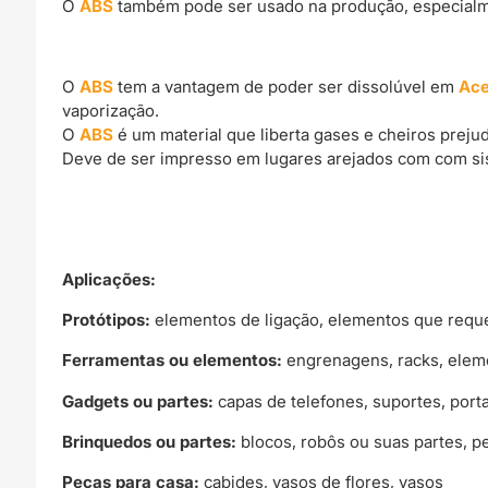
O
ABS
também pode ser usado na produção, especialme
O
ABS
tem a vantagem de poder ser dissolúvel em
Ac
vaporização.
O
ABS
é um material que liberta gases e cheiros preju
Deve de ser impresso em lugares arejados com com si
Aplicações:
Protótipos:
elementos de ligação, elementos que reque
Ferramentas ou elementos:
engrenagens, racks, eleme
Gadgets ou partes:
capas de telefones, suportes, port
Brinquedos ou partes:
blocos, robôs ou suas partes, p
Peças para casa:
cabides, vasos de flores, vasos