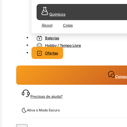
Químicos
Álcool
Colas
Baterias
Hobby / Tempo Livre
Ofertas
Consul
Precisas de ajuda?
Ativa o Modo Escuro