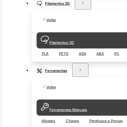
Filamentos 3D
Voltar
Filamentos 3D
PLA
PETG
ASA
ABS
PC
Ferramentas
Voltar
Ferramentas Manuais
Alicates
Chaves
Parafusos e Porcas