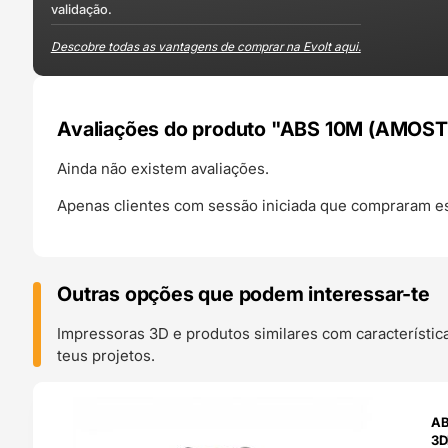
validação.
Descobre todas as vantagens de comprar na Evolt aqui.
Avaliações do produto "ABS 10M (AMOSTR
Ainda não existem avaliações.
Apenas clientes com sessão iniciada que compraram es
Outras opções que podem interessar-te
Impressoras 3D e produtos similares com característic
teus projetos.
O 24H
AB
3D