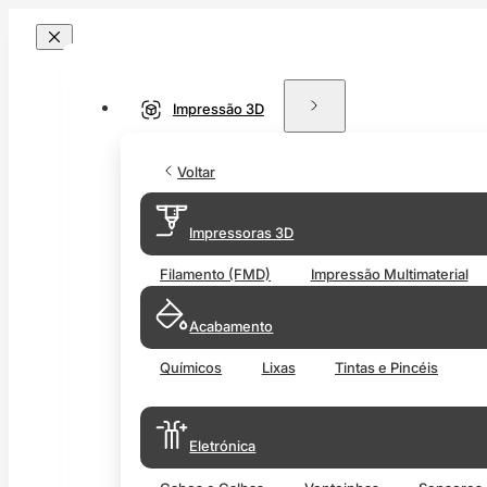
Impressão 3D
Voltar
Impressoras 3D
Filamento (FMD)
Impressão Multimaterial
Acabamento
Químicos
Lixas
Tintas e Pincéis
Eletrónica