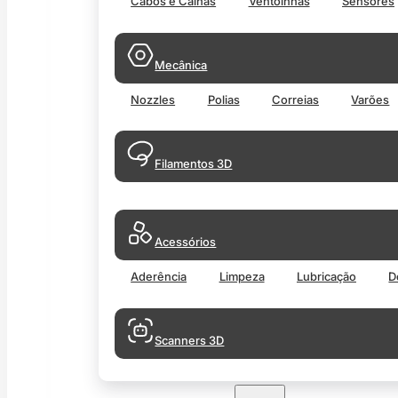
Cabos e Calhas
Ventoinhas
Sensores
Mecânica
Nozzles
Polias
Correias
Varões
Filamentos 3D
Acessórios
Aderência
Limpeza
Lubricação
D
Scanners 3D