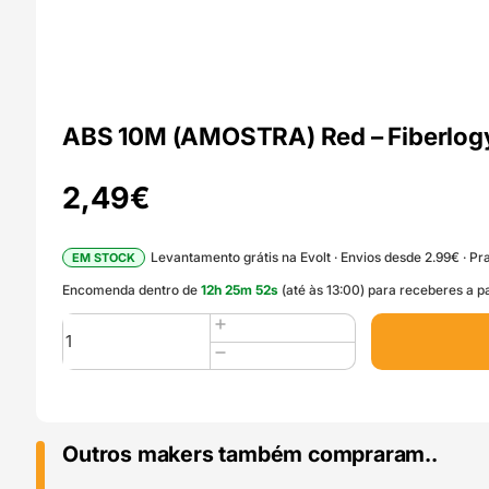
ABS 10M (AMOSTRA) Red – Fiberlog
2,49
€
Levantamento grátis na Evolt · Envios desde 2.99€ · Pra
EM STOCK
Encomenda dentro de
12
h
25
m
50
s
(até às 13:00) para receberes a p
Quantidade
de
ABS
10M
(AMOSTRA)
Red
Outros makers também compraram..
-