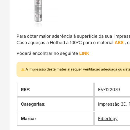
Para obter maior aderência à superfície da sua impre
Caso aqueças a Hotbed a 100ºC para o material
ABS
, 
Poderá encontrar no seguinte
LINK
A impressão deste material requer ventilação adequada ou sis
REF:
EV-122079
Categorias:
Impressão 3D
,
Marca:
Fiberlogy