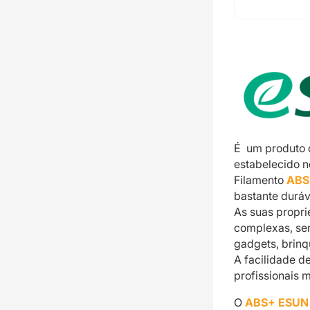
É um produto
estabelecido 
Filamento
ABS
bastante duráve
As suas propr
complexas, se
gadgets, brinqu
A facilidade d
profissionais 
O
ABS+ ESU