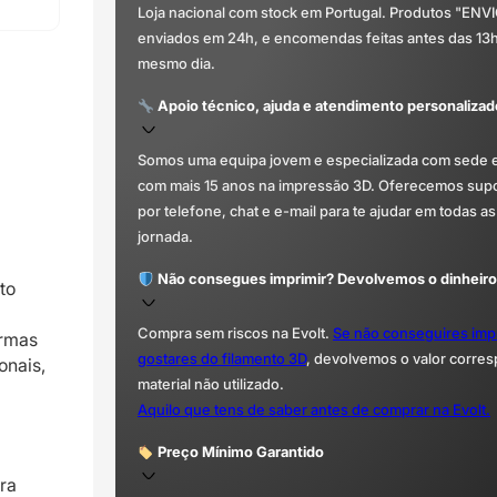
Loja nacional com stock em Portugal. Produtos "ENV
enviados em 24h, e encomendas feitas antes das 13
mesmo dia.
Apoio técnico, ajuda e atendimento personalizad
Somos uma equipa jovem e especializada com sede 
com mais 15 anos na impressão 3D. Oferecemos supor
por telefone, chat e e-mail para te ajudar em todas as
jornada.
Não consegues imprimir? Devolvemos o dinheiro
to
Compra sem riscos na Evolt.
Se não conseguires imp
ormas
gostares do filamento 3D
, devolvemos o valor corre
onais,
material não utilizado.
Aquilo que tens de saber antes de comprar na Evolt.
Preço Mínimo Garantido
ara