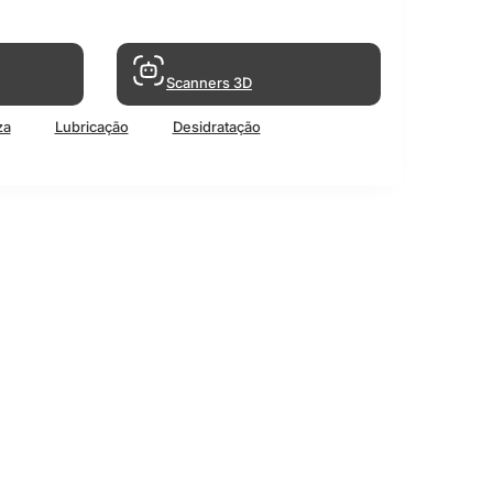
Scanners 3D
za
Lubricação
Desidratação