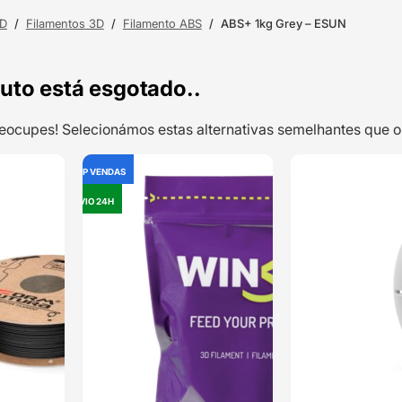
3D
/
Filamentos 3D
/
Filamento ABS
/
ABS+ 1kg Grey – ESUN
uto está esgotado..
preocupes! Selecionámos estas alternativas semelhantes qu
TOP VENDAS
OUTLET
TOP VENDAS
ABS TitanX
ENVIO 24H
ENVIO 24H
750g Black
(mais
resistente
Classificado
>65% ao
impacto que o
com
5.00
ABS normal ) –
em 5 com
FORMFUTURA
base em
1
classificação
de cliente
28,43
€