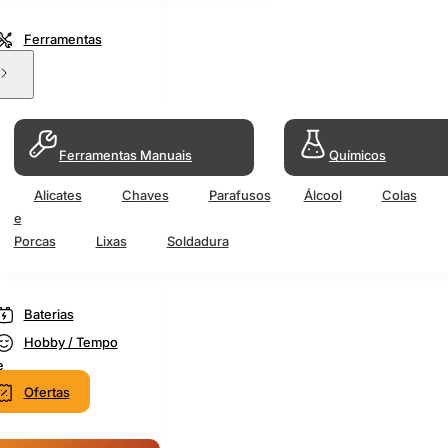
Ferramentas
Ferramentas Manuais
Químicos
Alicates
Chaves
Parafusos
Álcool
Colas
e
Porcas
Lixas
Soldadura
Baterias
Hobby / Tempo
e
Ofertas