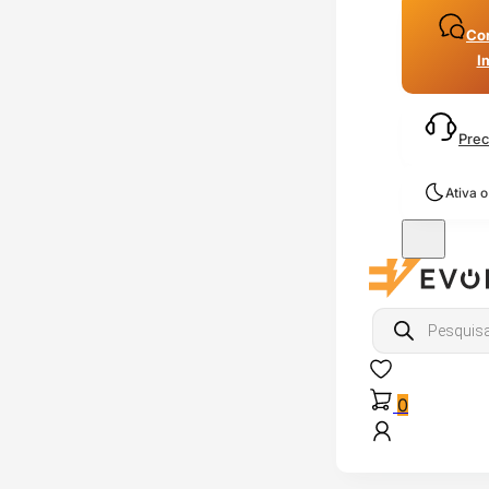
Con
I
Prec
Ativa 
Products
search
0