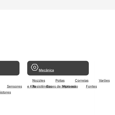
Mecânica
Nozzles
Polias
Correias
Varões
Sensores
e Kits
Resistências
Bases de Impressão
Motores
Fontes
istores