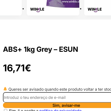
ABS+ 1kg Grey – ESUN
16,71
€
Queres ser avisado quando este produto voltar a ter sto
Sim, avisar-me
Sim, li e aceito a
política de privacidade