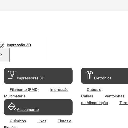
Impressão 3D
Impressoras 3D
Eletrónica
Filamento (FMD)
Impressão
Cabos e
Multimaterial
Calhas
Ventoinhas
de Alimentação
Term
Acabamento
Químicos
Lixas
Tintas e
Pincéis