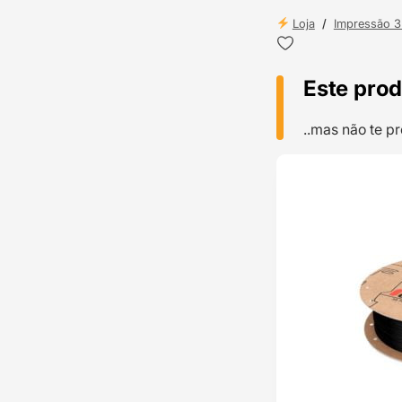
Loja
/
Impressão 
Este prod
..mas não te 
TOP VENDAS
ENVIO 24H