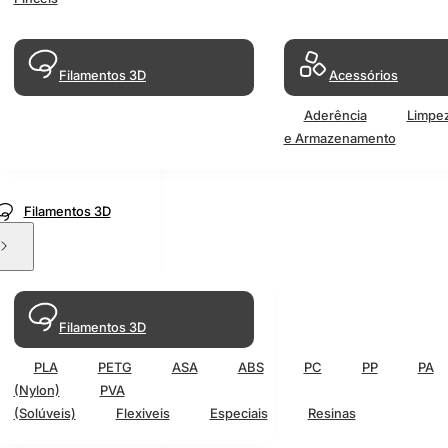
Filamentos 3D
Acessórios
Aderência
Limpe
e Armazenamento
Filamentos 3D
Filamentos 3D
PLA
PETG
ASA
ABS
PC
PP
PA
(Nylon)
PVA
(Solúveis)
Flexiveis
Especiais
Resinas