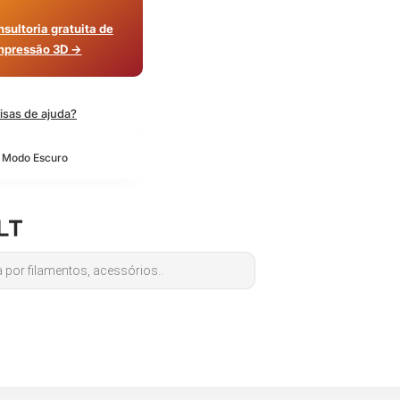
sultoria gratuita de
mpressão 3D →
isas de ajuda?
o Modo Escuro