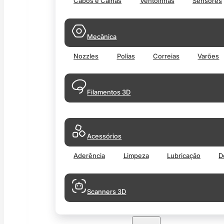
Cabos e Calhas
Ventoinhas
Sensores
Mecânica
Nozzles
Polias
Correias
Varões
Filamentos 3D
Acessórios
Aderência
Limpeza
Lubricação
D
Scanners 3D