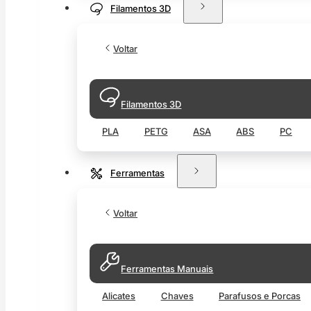
Filamentos 3D
Voltar
Filamentos 3D
PLA
PETG
ASA
ABS
PC
Ferramentas
Voltar
Ferramentas Manuais
Alicates
Chaves
Parafusos e Porcas