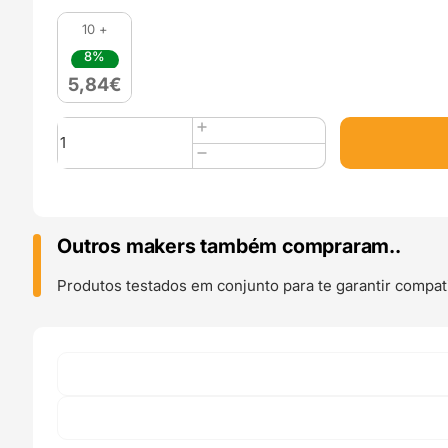
10 +
8%
5,84
€
Quantidade
de
ABS
250g
Blanco
Glaciar
Outros makers também compraram..
Glacier
White
Produtos testados em conjunto para te garantir compati
-
WINKLE