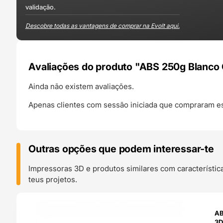
validação.
Descobre todas as vantagens de comprar na Evolt aqui.
Avaliações do produto "ABS 250g Blanco 
Ainda não existem avaliações.
Apenas clientes com sessão iniciada que compraram es
Outras opções que podem interessar-te
Impressoras 3D e produtos similares com característic
teus projetos.
O 24H
AB
3D