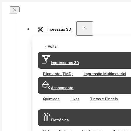
Impressão 3D
Voltar
Impressoras 3D
Filamento (FMD)
Impressão Multimaterial
Acabamento
Químicos
Lixas
Tintas e Pincéis
Eletrónica