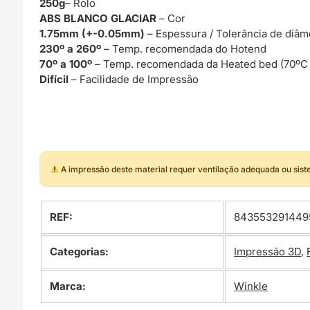
250g
– Rolo
ABS BLANCO GLACIAR
– Cor
1.75mm (+-0.05mm)
– Espessura / Tolerância de diâm
230º a 260º
– Temp. recomendada do Hotend
70º a 100º
– Temp. recomendada da Heated bed (70ºC
Difícil
– Facilidade de Impressão
A impressão deste material requer ventilação adequada ou sis
REF:
843553291449
Categorias:
Impressão 3D
,
Marca:
Winkle