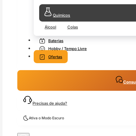
Químicos
Álcool
Colas
Baterias
Hobby / Tempo Livre
Ofertas
Consul
Precisas de ajuda?
Ativa o Modo Escuro