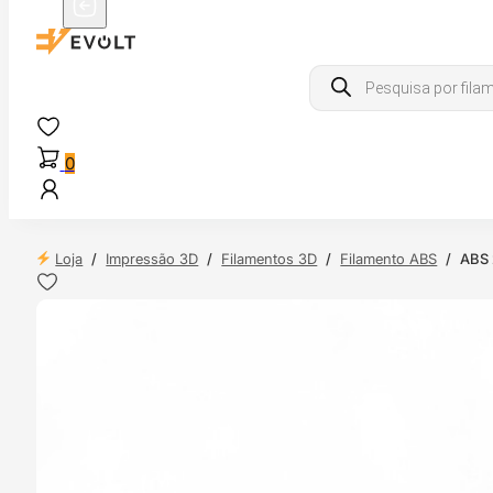
Products
search
0
Loja
/
Impressão 3D
/
Filamentos 3D
/
Filamento ABS
/
ABS 
 24H