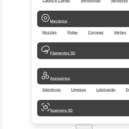
Cabos e Calhas
Ventoinhas
Sensores
Mecânica
Nozzles
Polias
Correias
Varões
Filamentos 3D
Acessórios
Aderência
Limpeza
Lubricação
D
Scanners 3D