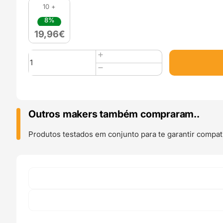
10 +
8%
19,96
€
Quantidade
de
ABS
"NOT
DEAD"
1kg
Outros makers também compraram..
GREEN
-
Produtos testados em conjunto para te garantir compati
Filament
PM