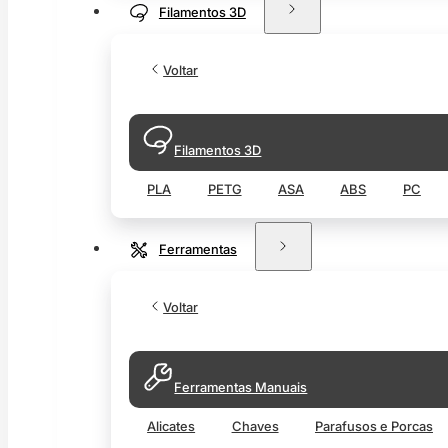
Filamentos 3D
Voltar
Filamentos 3D
PLA
PETG
ASA
ABS
PC
Ferramentas
Voltar
Ferramentas Manuais
Alicates
Chaves
Parafusos e Porcas