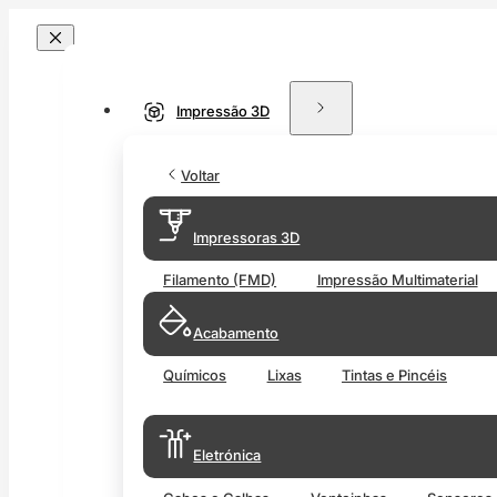
Impressão 3D
Voltar
Impressoras 3D
Filamento (FMD)
Impressão Multimaterial
Acabamento
Químicos
Lixas
Tintas e Pincéis
Eletrónica