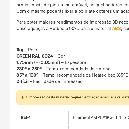
profissionais de pintura automóvel, no qual poderás e
Com o mesmo poderás lixar e polir até obteres um acab
Para obter maiores rendimentos de impressão 3D rec
Caso aqueças a Hotbed a 90ºC para o material
ABS
, c
1kg
– Rolo
GREEN RAL 6024
– Cor
1.75mm (+-0.05mm)
– Espessura
230º a 250º
– Temp. recomendada do Hotend
85º a 100º
– Temp. recomendada da Heated bed (85ºC
Difícil –
Facilidade de Impressão
A impressão deste material requer ventilação adequada ou sis
REF:
FilamentPMPLA1KG-4-1-5-