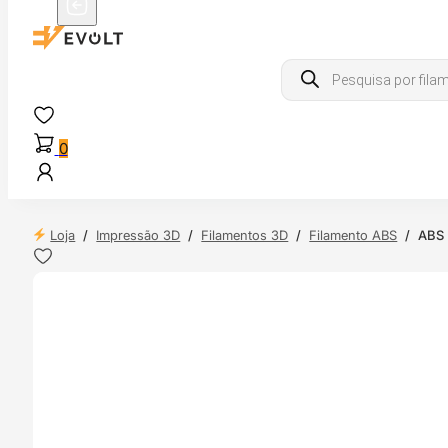
Products
search
0
Loja
/
Impressão 3D
/
Filamentos 3D
/
Filamento ABS
/
ABS 
 24H