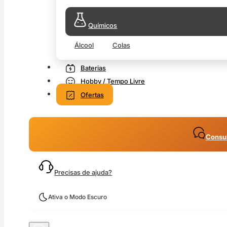
Químicos
Álcool
Colas
Baterias
Hobby / Tempo Livre
Ofertas
Consul
Precisas de ajuda?
Ativa o Modo Escuro