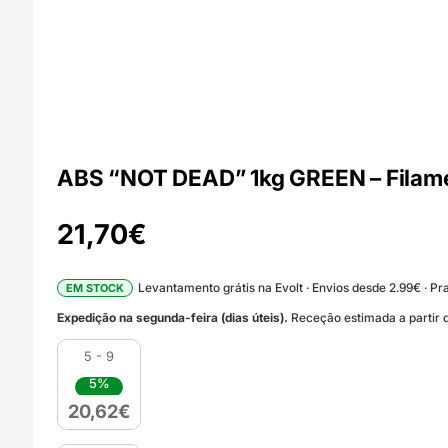
ABS “NOT DEAD” 1kg GREEN – Filam
21,70
€
Levantamento grátis na Evolt · Envios desde 2.99€ · Pra
EM STOCK
Expedição na segunda-feira (dias úteis).
Receção estimada a partir d
5 - 9
5%
20,62
€