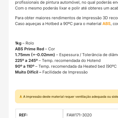
profissionais de pintura automóvel, no qual poderás e
Com o mesmo poderás lixar e polir até obteres um acab
Para obter maiores rendimentos de impressão 3D rec
Caso aqueças a Hotbed a 90ºC para o material
ABS
, c
1kg
– Rolo
ABS Prime Red
– Cor
1.75mm (+-0.02mm)
– Espessura / Tolerância de diâm
225º a 245º
– Temp. recomendada do Hotend
90º a 110º
– Temp. recomendada da Heated bed (90ºC
Muito Difícil –
Facilidade de Impressão
A impressão deste material requer ventilação adequada ou sis
REF:
FAW171-3020