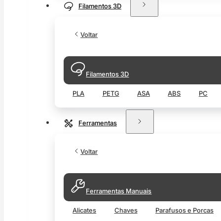
Filamentos 3D
Voltar
Filamentos 3D
PLA
PETG
ASA
ABS
PC
Ferramentas
Voltar
Ferramentas Manuais
Alicates
Chaves
Parafusos e Porcas