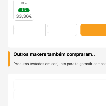
10 +
8%
33,36
€
Quantidade
de
ABS
Prime
1kg
Red
Outros makers também compraram..
-
Azurefilm
Produtos testados em conjunto para te garantir compati