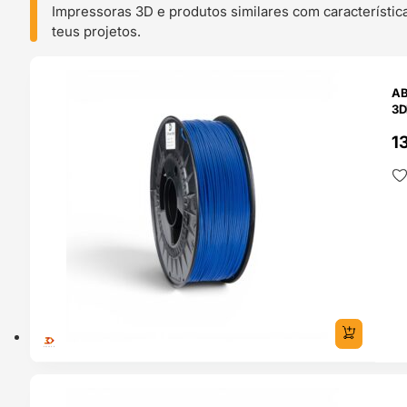
Impressoras 3D e produtos similares com característic
teus projetos.
O 24H
AB
3D
13
O 24H