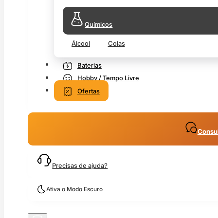
Químicos
Álcool
Colas
Baterias
Hobby / Tempo Livre
Ofertas
Consul
Precisas de ajuda?
Ativa o Modo Escuro