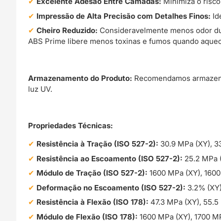
Excelente Adesão Entre Camadas:
Minimiza o risco
Impressão de Alta Precisão com Detalhes Finos:
Id
Cheiro Reduzido:
Consideravelmente menos odor dur
ABS Prime libere menos toxinas e fumos quando aque
Armazenamento do Produto:
Recomendamos armazenar 
luz UV.
Propriedades Técnicas:
Resistência à Tração (ISO 527-2):
30.9 MPa (XY), 33
Resistência ao Escoamento (ISO 527-2):
25.2 MPa (
Módulo de Tração (ISO 527-2):
1600 MPa (XY), 1600
Deformação no Escoamento (ISO 527-2):
3.2% (XY)
Resistência à Flexão (ISO 178):
47.3 MPa (XY), 55.5
Módulo de Flexão (ISO 178):
1600 MPa (XY), 1700 MP