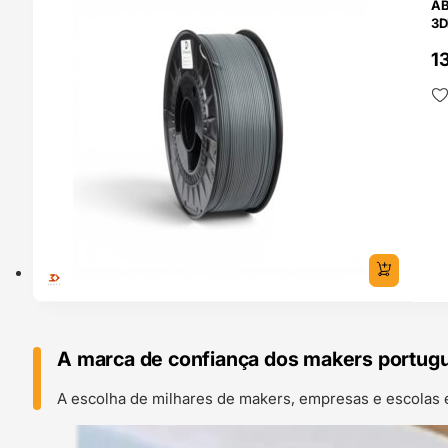
AB
3D
13
A marca de confiança dos makers portug
A escolha de milhares de makers, empresas e escolas 