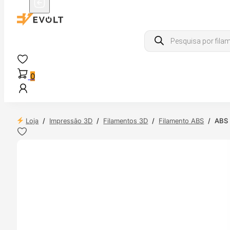
Products
search
0
Loja
/
Impressão 3D
/
Filamentos 3D
/
Filamento ABS
/
ABS 
 24H