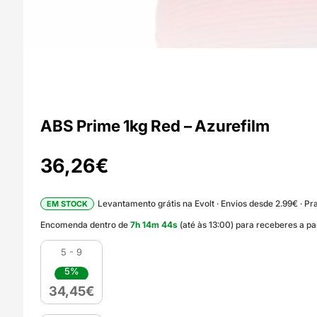
ABS Prime 1kg Red – Azurefilm
36,26
€
Levantamento grátis na Evolt · Envios desde 2.99€ · Pra
EM STOCK
Encomenda dentro de
7
h
14
m
43
s
(até às 13:00) para receberes a pa
5 - 9
5%
34,45
€