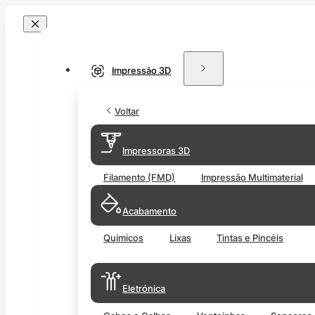
Impressão 3D
Voltar
Impressoras 3D
Filamento (FMD)
Impressão Multimaterial
Acabamento
Químicos
Lixas
Tintas e Pincéis
Eletrónica