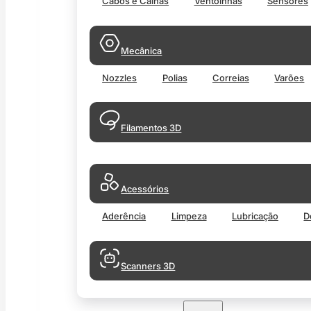
Cabos e Calhas
Ventoinhas
Sensores
Mecânica
Nozzles
Polias
Correias
Varões
Filamentos 3D
Acessórios
Aderência
Limpeza
Lubricação
D
Scanners 3D