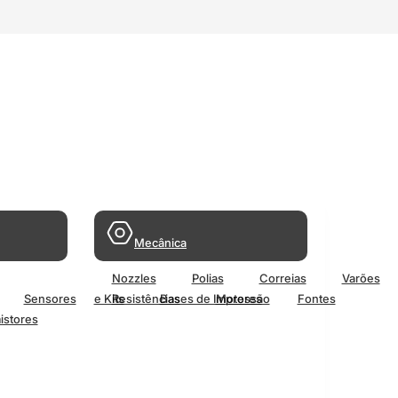
Mecânica
Nozzles
Polias
Correias
Varões
Sensores
e Kits
Resistências
Bases de Impressão
Motores
Fontes
istores