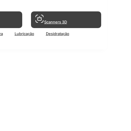
Scanners 3D
za
Lubricação
Desidratação