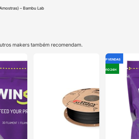
Amostras) – Bambu Lab
e outros makers também recomendam.
TOP VENDAS
TOP VENDAS
OUTLET
ABS+ Plus 1kg
CLASSE B – ABS
ENVIO 24H
ENVIO 24H
Grey –
1kg Transição
Azurefilm
Natural –
WINKLE
Classificado
Classificado
com
5.00
com
5.00
em
em 5 com
5 com base
base em
1
em
4
classificação
classificações
de cliente
de clientes
22,45
€
11,99
€