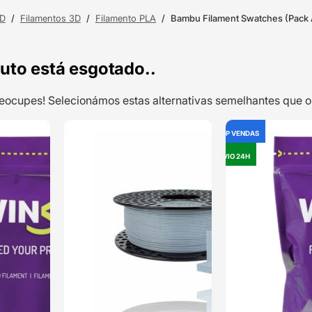
3D
/
Filamentos 3D
/
Filamento PLA
/
Bambu Filament Swatches (Pack 
uto está esgotado..
preocupes! Selecionámos estas alternativas semelhantes qu
TOP VENDAS
TOP VENDAS
OUTLET
CLASSE B – ABS
ENVIO 24H
ENVIO 24H
1kg Transição
Preto – WINKLE
Classificado
com
5.00
em
5 com base
em
4
classificações
de clientes
11,99
€