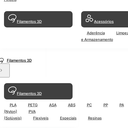
Filamentos 3D
Acessórios
Aderência
Limpe
e Armazenamento
Filamentos 3D
Filamentos 3D
PLA
PETG
ASA
ABS
PC
PP
PA
(Nylon)
PVA
(Solúveis)
Flexiveis
Especiais
Resinas