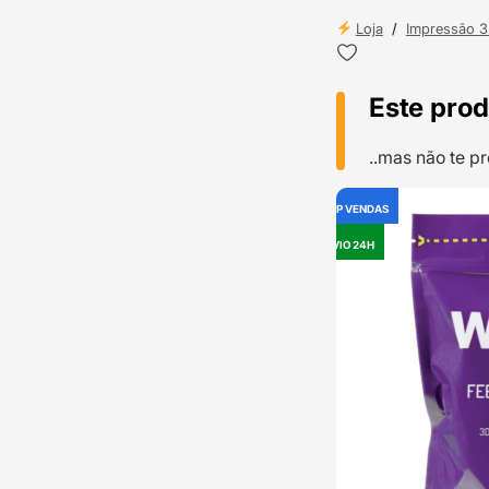
Loja
/
Impressão 
Este prod
..mas não te 
TOP VENDAS
OUTLET
ENVIO 24H