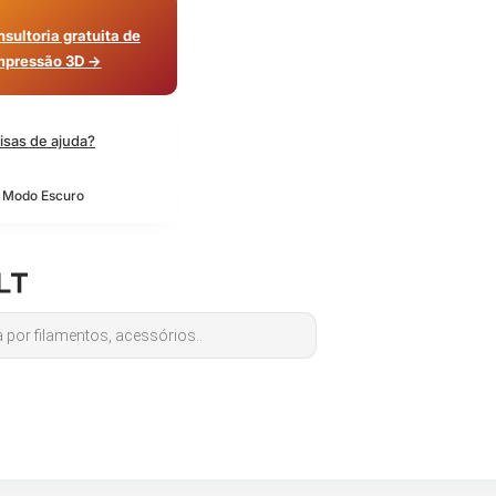
sultoria gratuita de
mpressão 3D →
isas de ajuda?
o Modo Escuro