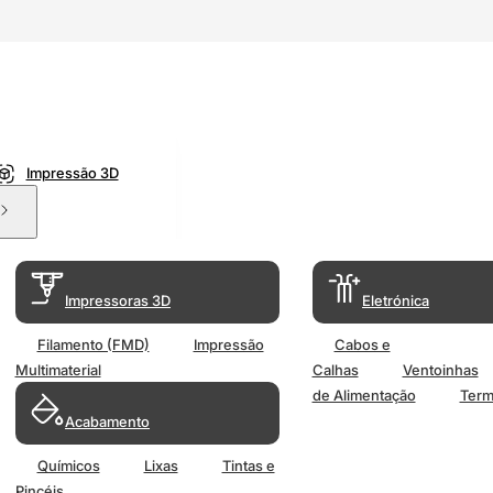
Impressão 3D
Impressoras 3D
Eletrónica
Filamento (FMD)
Impressão
Cabos e
Multimaterial
Calhas
Ventoinhas
de Alimentação
Term
Acabamento
Químicos
Lixas
Tintas e
Pincéis