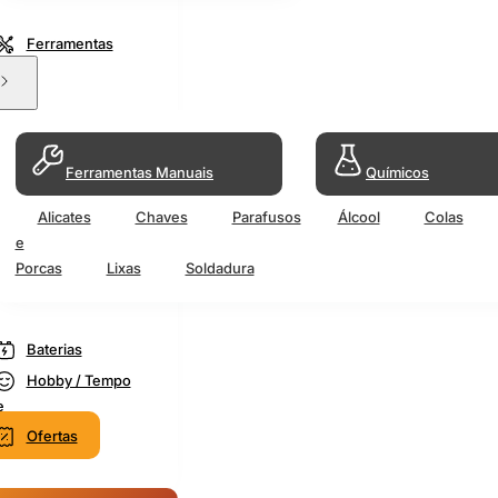
Ferramentas
Ferramentas Manuais
Químicos
Alicates
Chaves
Parafusos
Álcool
Colas
e
Porcas
Lixas
Soldadura
Baterias
Hobby / Tempo
e
Ofertas