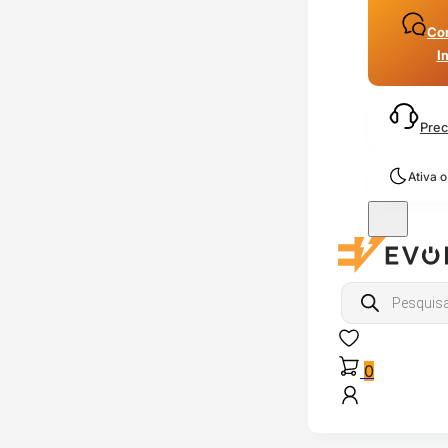
Con
I
Prec
Ativa 
Products
search
0