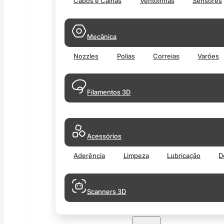
Cabos e Calhas
Ventoinhas
Sensores
Mecânica
Nozzles
Polias
Correias
Varões
Filamentos 3D
Acessórios
Aderência
Limpeza
Lubricação
D
Scanners 3D