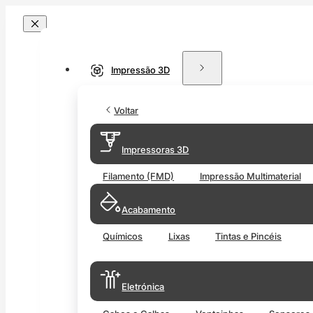
Impressão 3D
Voltar
Impressoras 3D
Filamento (FMD)
Impressão Multimaterial
Acabamento
Químicos
Lixas
Tintas e Pincéis
Eletrónica