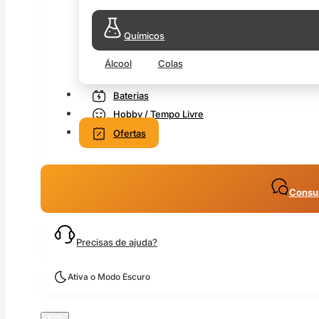
Químicos
Álcool
Colas
Baterias
Hobby / Tempo Livre
Ofertas
Consul
Precisas de ajuda?
Ativa o Modo Escuro