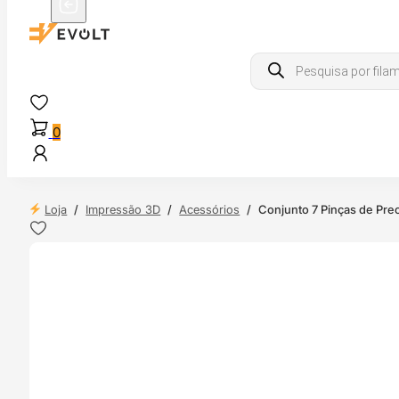
Products
search
0
Loja
/
Impressão 3D
/
Acessórios
/
Conjunto 7 Pinças de Pre
 24H