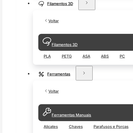
Filamentos 3D
Voltar
Filamentos 3D
PLA
PETG
ASA
ABS
PC
Ferramentas
Voltar
Ferramentas Manuais
Alicates
Chaves
Parafusos e Porcas