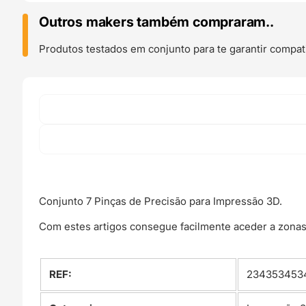
Pinças
de
Outros makers também compraram..
Precisão
para
Produtos testados em conjunto para te garantir compati
Impressão
3D
-
EVOLT
Conjunto 7 Pinças de Precisão para Impressão 3D.
Com estes artigos consegue facilmente aceder a zonas d
REF:
2343534534