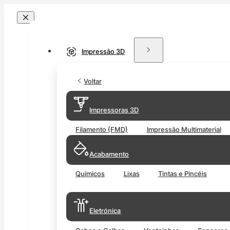
Impressão 3D
Voltar
Impressoras 3D
Filamento (FMD)
Impressão Multimaterial
Acabamento
Químicos
Lixas
Tintas e Pincéis
Eletrónica