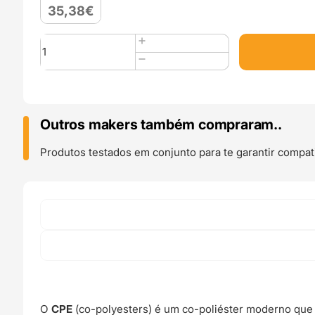
35,38
€
Quantidade
de
CPE
HT
750g
Pure
Outros makers também compraram..
Transparent
-
Produtos testados em conjunto para te garantir compati
Fiberlogy
O
CPE
(co-polyesters) é um co-poliéster moderno que 