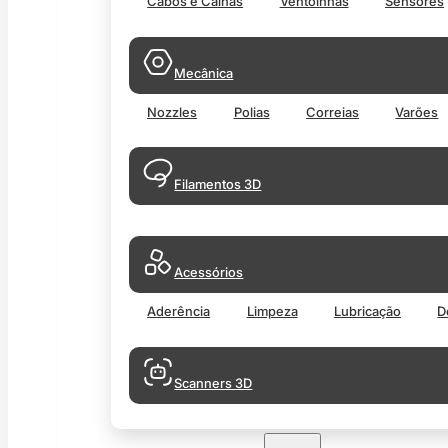
Cabos e Calhas
Ventoinhas
Sensores
Mecânica
Nozzles
Polias
Correias
Varões
Filamentos 3D
Acessórios
Aderência
Limpeza
Lubricação
D
Scanners 3D