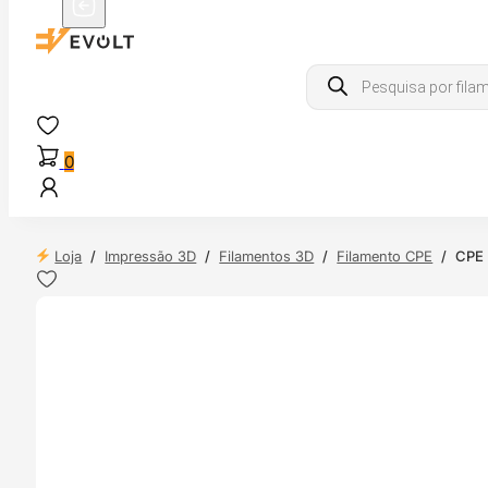
Products
search
0
Loja
/
Impressão 3D
/
Filamentos 3D
/
Filamento CPE
/
CPE 
 24H