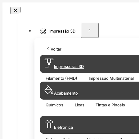
Impressão 3D
Voltar
Impressoras 3D
Filamento (FMD)
Impressão Multimaterial
Acabamento
Químicos
Lixas
Tintas e Pincéis
Eletrónica