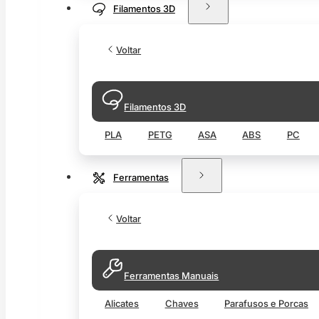
Filamentos 3D
Voltar
Filamentos 3D
PLA
PETG
ASA
ABS
PC
Ferramentas
Voltar
Ferramentas Manuais
Alicates
Chaves
Parafusos e Porcas