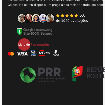
Facilitar-te o acesso a produtos selecionados com o rácio mais just
Colocá-los ao teu dispor a um preço ainda melhor e tudo isto com 