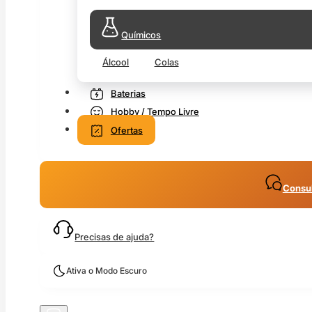
Químicos
Álcool
Colas
Baterias
Hobby / Tempo Livre
Ofertas
Consul
Precisas de ajuda?
Ativa o Modo Escuro