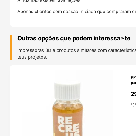
Ainda não existem avaliações.
Apenas clientes com sessão iniciada que compraram es
Outras opções que podem interessar-te
Impressoras 3D e produtos similares com característic
teus projetos.
O 24H
PP
pa
2