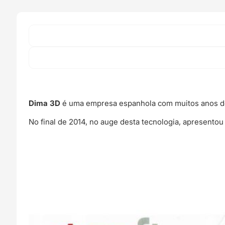
das
peças
para
impressoras
3D
-
DIMA
3D
Dima 3D
é uma empresa espanhola com muitos anos de
No final de 2014, no auge desta tecnologia, apresento