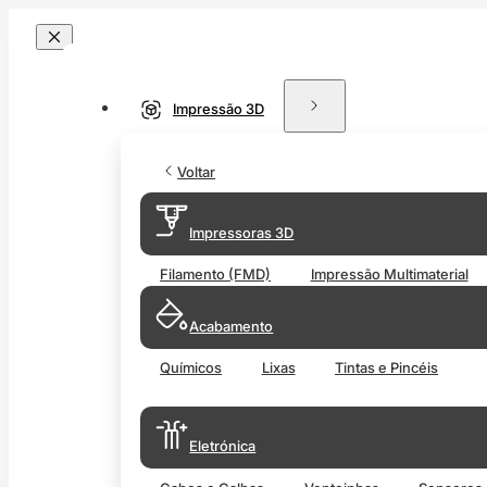
Impressão 3D
Voltar
Impressoras 3D
Filamento (FMD)
Impressão Multimaterial
Acabamento
Químicos
Lixas
Tintas e Pincéis
Eletrónica