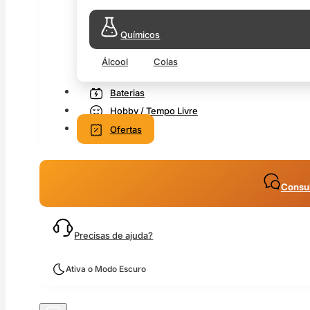
Químicos
Álcool
Colas
Baterias
Hobby / Tempo Livre
Ofertas
Consul
Precisas de ajuda?
Ativa o Modo Escuro