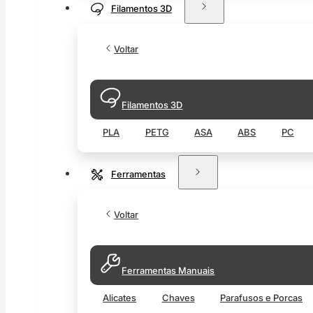
Filamentos 3D
Voltar
Filamentos 3D
PLA
PETG
ASA
ABS
PC
Ferramentas
Voltar
Ferramentas Manuais
Alicates
Chaves
Parafusos e Porcas