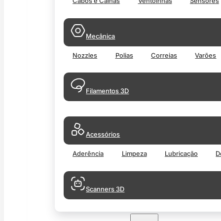
Cabos e Calhas
Ventoinhas
Sensores
Mecânica
Nozzles
Polias
Correias
Varões
Filamentos 3D
Acessórios
Aderência
Limpeza
Lubricação
D
Scanners 3D