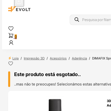
Products
search
0
Loja
/
Impressão 3D
/
Acessórios
/
Aderência
/
DIMAFIX Spr
Este produto está esgotado..
..mas não te preocupes! Selecionámos estas alternat
ENDAS
3D
4H
Ad