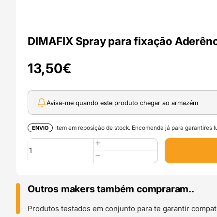
DIMAFIX Spray para fixação Aderênc
13,50
€
Avisa-me quando este produto chegar ao armazém
Item em reposição de stock. Encomenda já para garantires lu
ENVIO
Quantidade
de
DIMAFIX
Spray
para
Outros makers também compraram..
fixação
Aderência
Produtos testados em conjunto para te garantir compati