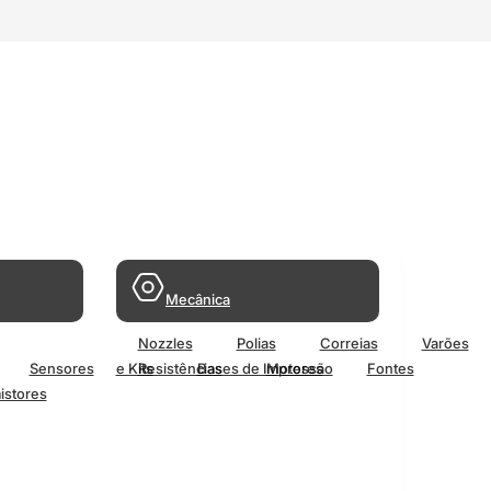
Mecânica
Nozzles
Polias
Correias
Varões
Sensores
e Kits
Resistências
Bases de Impressão
Motores
Fontes
istores