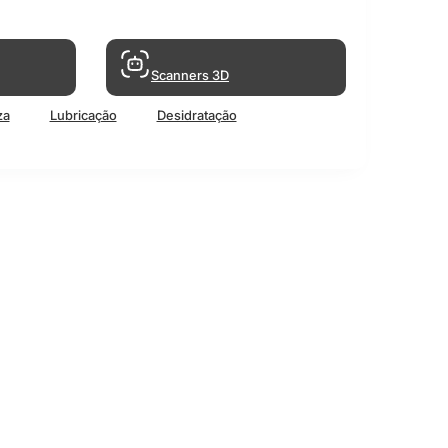
Scanners 3D
za
Lubricação
Desidratação