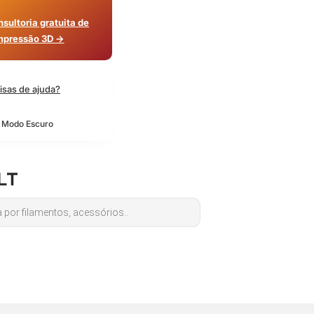
sultoria gratuita de
mpressão 3D →
isas de ajuda?
o Modo Escuro