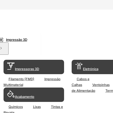
Impressão 3D
Impressoras 3D
Eletrónica
Filamento (FMD)
Impressão
Cabos e
Multimaterial
Calhas
Ventoinhas
de Alimentação
Term
Acabamento
Químicos
Lixas
Tintas e
Pincéis