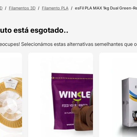
3D
/
Filamentos 3D
/
Filamento PLA
/
esFil PLA MAX 1kg Dual Green-R
uto está esgotado..
preocupes! Selecionámos estas alternativas semelhantes qu
TOP VENDAS
TOP VENDAS
PLA Premium
ENVIO 24H
ENVIO 24H
1kg Pearl Gold –
Spectrum
Filaments
Classificado
com
5.00
em 5 com
base em
1
classificação
de cliente
19,78
€