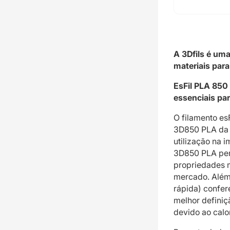
A 3Dfils é um
materiais par
EsFil PLA 850 
essenciais pa
O filamento es
3D850 PLA da 
utilização na 
3D850 PLA per
propriedades 
mercado. Além 
rápida) confer
melhor definiç
devido ao calor