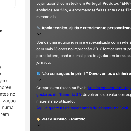
Loja nacional com stock em Portugal. Produtos "ENV
enviados em 24h, e encomendas feitas antes das 13
mesmo dia.
Apoio técnico, ajuda e atendimento personalizad
e
Somos uma equipa jovem e especializada com sede 
com mais 15 anos na impressão 3D. Oferecemos supor
por telefone, chat e e-mail para te ajudar em todas as
jornada.
o
a
Não consegues imprimir? Devolvemos o dinheiro
geo
hores
Compra sem riscos na Evolt.
Se não conseguires imp
ntes no
gostares do filamento 3D
, devolvemos o valor corre
lização
material não utilizado.
ta numa
Aquilo que tens de saber antes de comprar na Evolt.
arem
Preço Mínimo Garantido