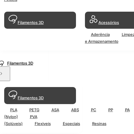
Filamentos 3D
Acessórios
Aderência
Limpe
e Armazenamento
Filamentos 3D
Filamentos 3D
PLA
PETG
ASA
ABS
PC
PP
PA
(Nylon)
PVA
(Solúveis)
Flexiveis
Especiais
Resinas