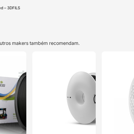
ed – 3DFILS
e outros makers também recomendam.
TOP VENDAS
TOP VENDAS
PLA HD
PLA FIL3D 1kg
ENVIO 24H
ENVIO 24H
Filament 1kg
Preto – Tucab
Cobre Copper –
Classificado
WINKLE
Classificado
com
5.00
em
com
5.00
5 com base
em 5 com
em
3
base em
1
classificações
classificação
de clientes
de cliente
14,60
€
15,29
€