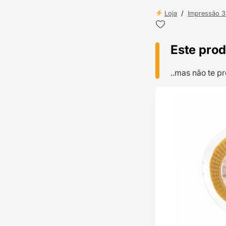
Loja
/
Impressão 
Este prod
..mas não te 
TOP VENDAS
ENVIO 24H