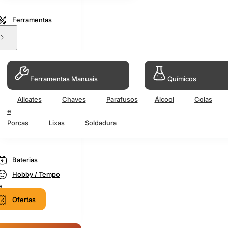
Ferramentas
Ferramentas Manuais
Químicos
Alicates
Chaves
Parafusos
Álcool
Colas
e
Porcas
Lixas
Soldadura
Baterias
Hobby / Tempo
e
Ofertas