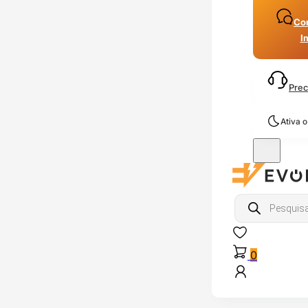
Con
I
Prec
Ativa 
Products
search
0