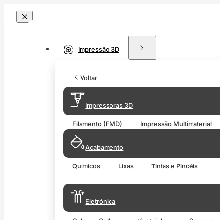
Impressão 3D
Voltar
Impressoras 3D
Filamento (FMD)
Impressão Multimaterial
Acabamento
Químicos
Lixas
Tintas e Pincéis
Eletrónica