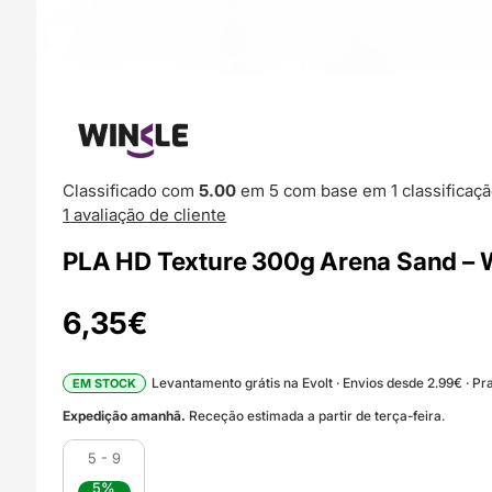
Classificado com
5.00
em 5 com base em
1
classificaçã
1
avaliação de cliente
PLA HD Texture 300g Arena Sand –
6,35
€
Levantamento grátis na Evolt · Envios desde 2.99€ · Pra
EM STOCK
Expedição amanhã.
Receção estimada a partir de terça-feira.
5 - 9
5%