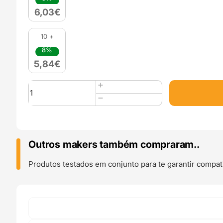
6,03
€
10 +
8%
5,84
€
Quantidade
de
PLA
HD
Texture
300g
Outros makers também compraram..
Arena
Sand
Produtos testados em conjunto para te garantir compati
-
WINKLE