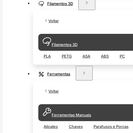
Filamentos 3D
Voltar
Filamentos 3D
PLA
PETG
ASA
ABS
PC
Ferramentas
Voltar
Ferramentas Manuais
Alicates
Chaves
Parafusos e Porcas