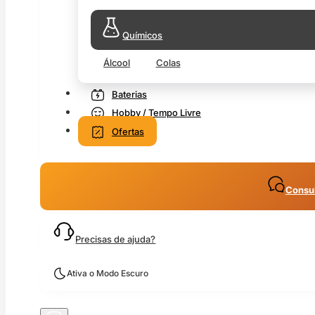
Químicos
Álcool
Colas
Baterias
Hobby / Tempo Livre
Ofertas
Consul
Precisas de ajuda?
Ativa o Modo Escuro