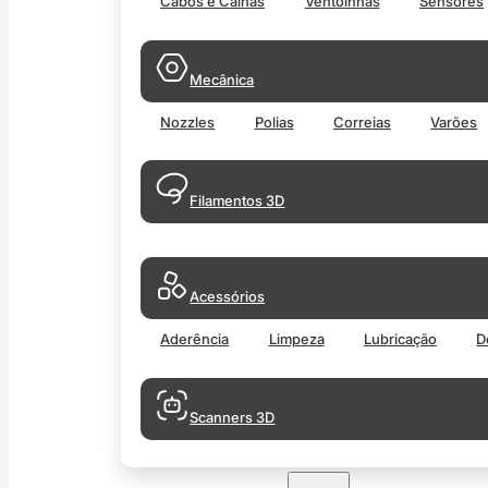
Cabos e Calhas
Ventoinhas
Sensores
Mecânica
Nozzles
Polias
Correias
Varões
Filamentos 3D
Acessórios
Aderência
Limpeza
Lubricação
D
Scanners 3D