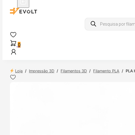
Products
search
0
Loja
/
Impressão 3D
/
Filamentos 3D
/
Filamento PLA
/
PLA 
NDAS
4H