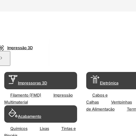
Impressão 3D
Impressoras 3D
Eletrónica
Filamento (FMD)
Impressão
Cabos e
Multimaterial
Calhas
Ventoinhas
de Alimentação
Term
Acabamento
Químicos
Lixas
Tintas e
Pincéis