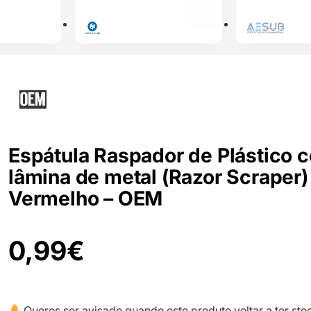
Espátula Raspador de Plástico 
lâmina de metal (Razor Scraper)
Vermelho – OEM
0,99
€
Queres ser avisado quando este produto voltar a ter sto