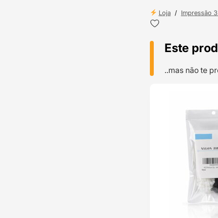
Loja
/
Impressão 
Este prod
..mas não te 
TOP VENDAS
ENVIO 24H