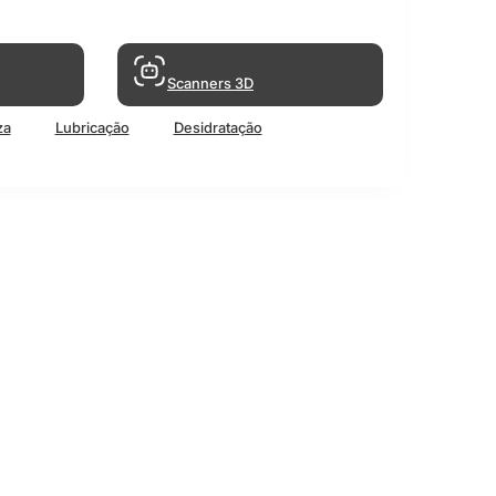
Scanners 3D
za
Lubricação
Desidratação