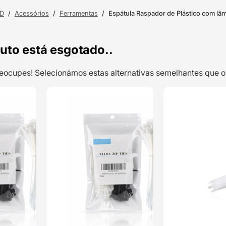
3D
/
Acessórios
/
Ferramentas
/
Espátula Raspador de Plástico com lâ
uto está esgotado..
preocupes! Selecionámos estas alternativas semelhantes qu
TOP VENDAS
ENVIO 24H
Abraçadeiras
ENVIO 24H
de Fivela de
fixação Nylon
100 x 2,5mm
Classificado
Preto (100pcs
fivelas) – OEM
com
5.00
em 5 com
base em
1
classificação
de cliente
1,48
€