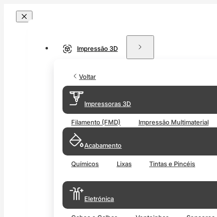
Impressão 3D
Voltar
Impressoras 3D
Filamento (FMD)
Impressão Multimaterial
Acabamento
Químicos
Lixas
Tintas e Pincéis
Eletrónica