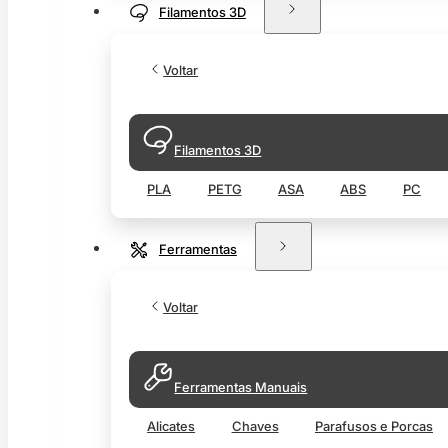
Filamentos 3D
Voltar
Filamentos 3D
PLA
PETG
ASA
ABS
PC
Ferramentas
Voltar
Ferramentas Manuais
Alicates
Chaves
Parafusos e Porcas