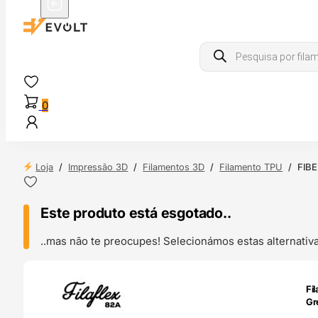
Products
search
0
Loja
/
Impressão 3D
/
Filamentos 3D
/
Filamento TPU
/
FIBE
Este produto está esgotado..
..mas não te preocupes! Selecionámos estas alternat
ENDAS
Fi
4H
Gr