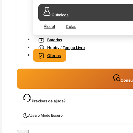
Químicos
Álcool
Colas
Baterias
Hobby / Tempo Livre
Ofertas
Consul
Precisas de ajuda?
Ativa o Modo Escuro