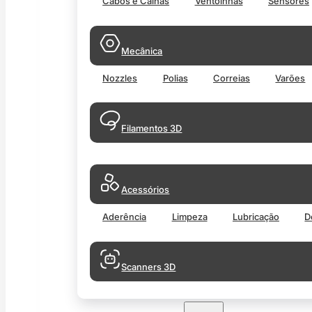
Cabos e Calhas
Ventoinhas
Sensores
Mecânica
Nozzles
Polias
Correias
Varões
Filamentos 3D
Acessórios
Aderência
Limpeza
Lubricação
D
Scanners 3D