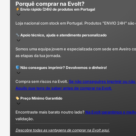
Porquê comprar na Evolt?
Envio rápido (24h) de produtos em Portugal
Loja nacional com stock em Portugal. Produtos "ENVIO 24H" são
Apoio técnico, ajuda e atendimento personalizado
Somos uma equipa jovem e especializada com sede em Aveiro com 
as etapas da tua jornada.
Não consegues imprimir? Devolvemos o dinheiro!
Compra sem riscos na Evolt.
Se não conseguires imprimir ou não
Aquilo que tens de saber antes de comprar na Evolt.
Preço Mínimo Garantido
Encontraste mais barato noutro lado?
Na Evolt garantimos o mel
validação.
Descobre todas as vantagens de comprar na Evolt aqui.