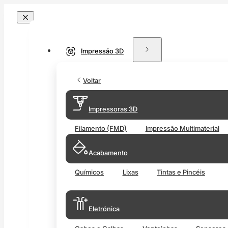
Impressão 3D
Voltar
Impressoras 3D
Filamento (FMD)
Impressão Multimaterial
Acabamento
Químicos
Lixas
Tintas e Pincéis
Eletrónica