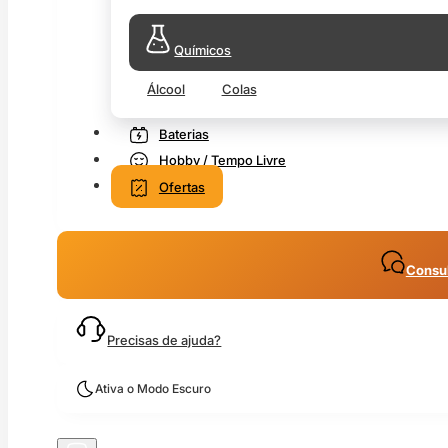
Químicos
Álcool
Colas
Baterias
Hobby / Tempo Livre
Ofertas
Consul
Precisas de ajuda?
Ativa o Modo Escuro