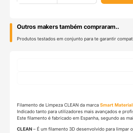
Filamento
de
Limpeza
CLEAN
Outros makers também compraram..
5m
(Amostra)
Produtos testados em conjunto para te garantir compati
-
Smart
Materials
3D
Filamento de Limpeza CLEAN da marca
Smart Material
Indicado tanto para utilizadores mais avançados e pro
Este filamento é fabricado em Espanha, segundo as ma
CLEAN
– É um filamento 3D desenvolvido para limpar o