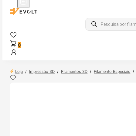
Products
search
0
Loja
/
Impressão 3D
/
Filamentos 3D
/
Filamento Especiais
/
NDAS
4H