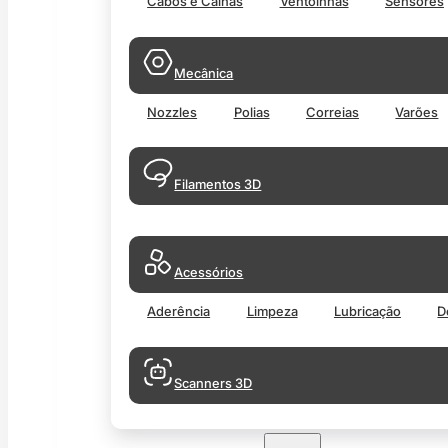
Cabos e Calhas
Ventoinhas
Sensores
Mecânica
Nozzles
Polias
Correias
Varões
Filamentos 3D
Acessórios
Aderência
Limpeza
Lubricação
D
Scanners 3D