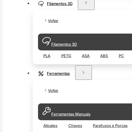
Filamentos 3D
Voltar
Filamentos 3D
PLA
PETG
ASA
ABS
PC
Ferramentas
Voltar
Ferramentas Manuais
Alicates
Chaves
Parafusos e Porcas