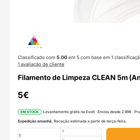
Classificado com
5.00
em 5 com base em
1
classificaçã
1
avaliação de cliente
Filamento de Limpeza CLEAN 5m (Amo
5
€
Levantamento grátis na Evolt · Envios desde 2.99€ · Pra
EM STOCK
Expedição amanhã.
Receção estimada a partir de terça-feira.
Quantidade
de