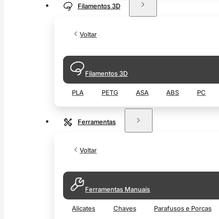
Filamentos 3D
Voltar
Filamentos 3D
PLA
PETG
ASA
ABS
PC
Ferramentas
Voltar
Ferramentas Manuais
Alicates
Chaves
Parafusos e Porcas