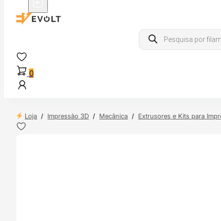
Products
search
0
Loja
/
Impressão 3D
/
Mecânica
/
Extrusores e Kits para Imp
 24H