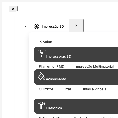
Impressão 3D
Voltar
Impressoras 3D
Filamento (FMD)
Impressão Multimaterial
Acabamento
Químicos
Lixas
Tintas e Pincéis
Eletrónica