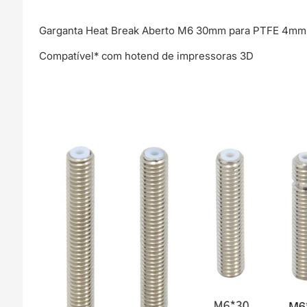
4.1mm
)
Garganta Heat Break Aberto M6 30mm para PTFE 4mm ( 
-
AIMSOAR
Compatível* com hotend de impressoras 3D