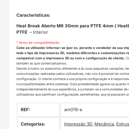
Caracteristicas:
Heat Break Aberto M6 30mm para PTFE 4mm ( Heatbre
PTFE
– Interior
* Aviso de compatibilidade:
Cabe ao utilizador informar-se (por ex. perante o vendedor da sua im
todo o tipo de Impressoras 3D, modelos diferentes e costumizações rea
compatível com a impressora 3D ou com a configuração do cliente.
Co
também as que comercializamos.
Devido a todos os acessórios diferentes e às suas pequenas variações, t
costumizações realizadas pelos utilizadores, não nos é possível ter con
configuração. O cliente conhece a sua própria configuração e é responsá
incompatibilidades entre sistemas. Esta probabilidade agrava-se quanto
independentemente da sua experiência, a juntarem-se a comunidades d
utilizadores que partilham configurações semelhantes, que já passaram 
REF:
am078-e
Categorias:
Impressão 3D
,
Mecânica
,
Extru