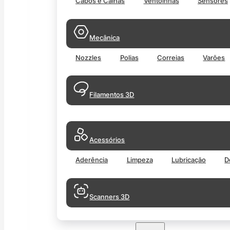
Cabos e Calhas
Ventoinhas
Sensores
Mecânica
Nozzles
Polias
Correias
Varões
Filamentos 3D
Acessórios
Aderência
Limpeza
Lubricação
D
Scanners 3D