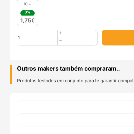
10 +
8%
1,75
€
Quantidade
de
Heat
Break
Aberto
M6
Outros makers também compraram..
30mm
para
Produtos testados em conjunto para te garantir compati
PTFE
4mm
(
Heatbreak
thread
throat
all
through