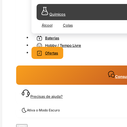
Químicos
Álcool
Colas
Baterias
Hobby / Tempo Livre
Ofertas
Consul
Precisas de ajuda?
Ativa o Modo Escuro