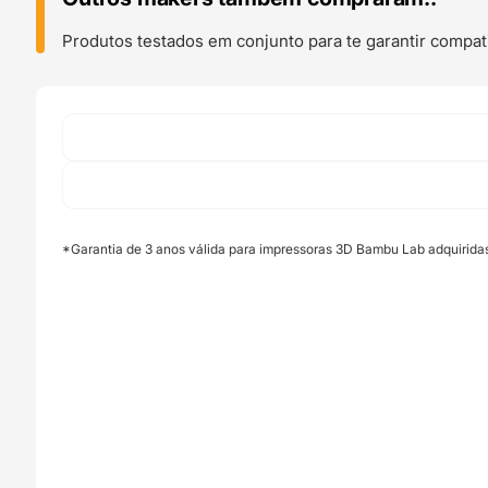
(H2C
and
Produtos testados em conjunto para te garantir compati
H2C
Laser)
-
Bambu
Lab
*Garantia de 3 anos válida para impressoras 3D Bambu Lab adquirida