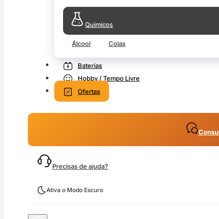
Químicos
Álcool
Colas
Baterias
Hobby / Tempo Livre
Ofertas
Consul
Precisas de ajuda?
Ativa o Modo Escuro