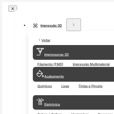
Impressão 3D
Voltar
Impressoras 3D
Filamento (FMD)
Impressão Multimaterial
Acabamento
Químicos
Lixas
Tintas e Pincéis
Eletrónica