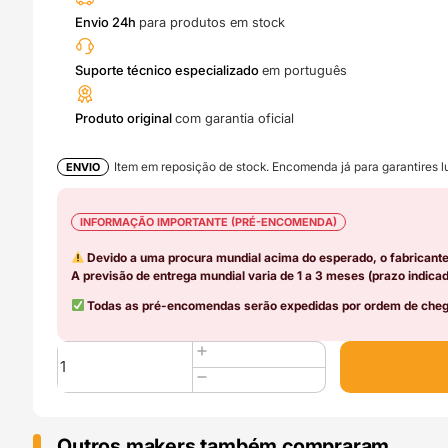
Envio 24h
para produtos em stock
Suporte técnico especializado
em português
Produto original
com garantia oficial
Item em reposição de stock. Encomenda já para garantires lu
ENVIO
INFORMAÇÃO IMPORTANTE (PRÉ-ENCOMENDA)
Devido a uma procura mundial acima do esperado, o fabricant
A previsão de entrega mundial varia de 1 a 3 meses (prazo indicad
Todas as pré-encomendas serão expedidas por ordem de chega
Quantidade
de
Heatbed
-
HV
Outros makers também compraram..