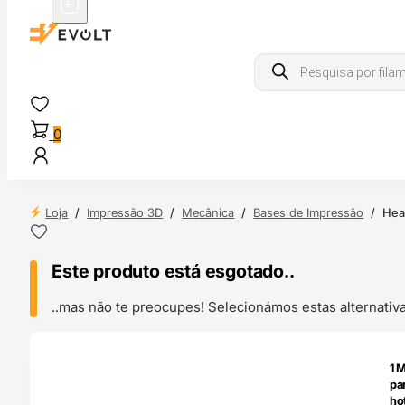
Products
search
0
Loja
/
Impressão 3D
/
Mecânica
/
Bases de Impressão
/
Hea
Este produto está esgotado..
..mas não te preocupes! Selecionámos estas alternat
ENDAS
1 
4H
pa
ho