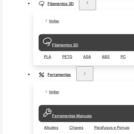
Filamentos 3D
Voltar
Filamentos 3D
PLA
PETG
ASA
ABS
PC
Ferramentas
Voltar
Ferramentas Manuais
Alicates
Chaves
Parafusos e Porcas