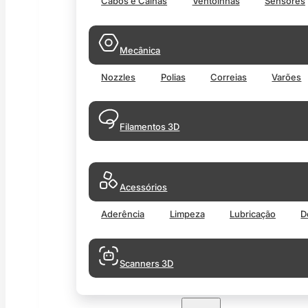
Cabos e Calhas
Ventoinhas
Sensores
Mecânica
Nozzles
Polias
Correias
Varões
Filamentos 3D
Acessórios
Aderência
Limpeza
Lubricação
D
Scanners 3D