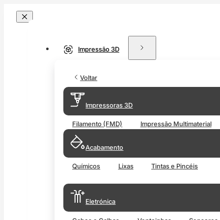
Impressão 3D
Voltar
Impressoras 3D
Filamento (FMD)
Impressão Multimaterial
Acabamento
Químicos
Lixas
Tintas e Pincéis
Eletrónica