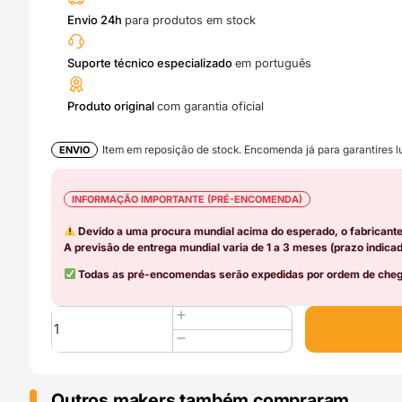
Envio 24h
para produtos em stock
Suporte técnico especializado
em português
Produto original
com garantia oficial
Item em reposição de stock. Encomenda já para garantires lu
ENVIO
INFORMAÇÃO IMPORTANTE (PRÉ-ENCOMENDA)
Devido a uma procura mundial acima do esperado, o fabricant
A previsão de entrega mundial varia de 1 a 3 meses (prazo indicad
Todas as pré-encomendas serão expedidas por ordem de chega
Quantidade
de
Heatbed
Sensor
Unit
Outros makers também compraram..