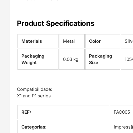
Product Specifications
Materials
Metal
Color
Silv
Packaging
Packaging
0.03 kg
105
Weight
Size
Compatibilidade:
X1 and P1 series
REF:
FAC005
Categorias:
Impressã