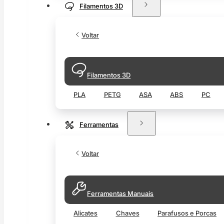
Filamentos 3D
Voltar
Filamentos 3D
PLA
PETG
ASA
ABS
PC
Ferramentas
Voltar
Ferramentas Manuais
Alicates
Chaves
Parafusos e Porcas