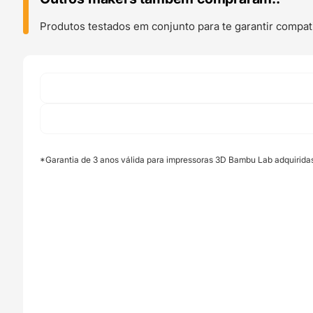
(X1
and
Produtos testados em conjunto para te garantir compati
P1
series)
-
Bambu
Lab
*Garantia de 3 anos válida para impressoras 3D Bambu Lab adquirida