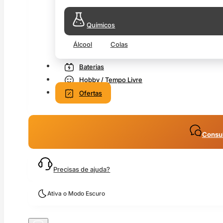
Químicos
Álcool
Colas
Baterias
Hobby / Tempo Livre
Ofertas
Consul
Precisas de ajuda?
Ativa o Modo Escuro