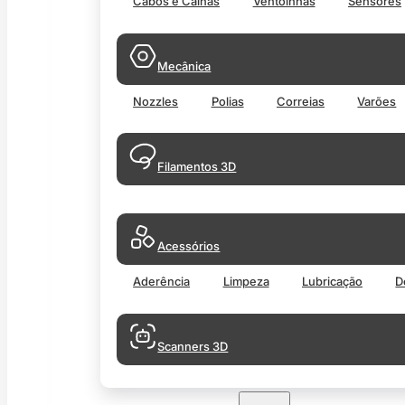
Cabos e Calhas
Ventoinhas
Sensores
Mecânica
Nozzles
Polias
Correias
Varões
Filamentos 3D
Acessórios
Aderência
Limpeza
Lubricação
D
Scanners 3D