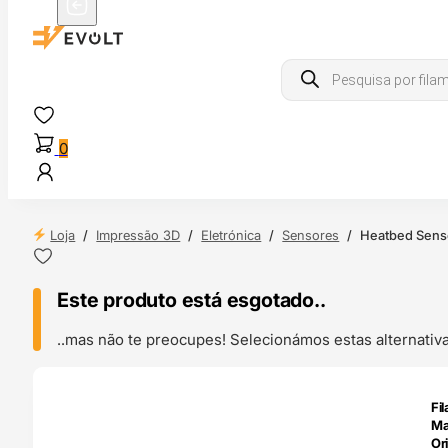
Products
search
0
Loja
/
Impressão 3D
/
Eletrónica
/
Sensores
/
Heatbed Senso
Este produto está esgotado..
..mas não te preocupes! Selecionámos estas alternat
O 24H
Fi
Mag
Ori