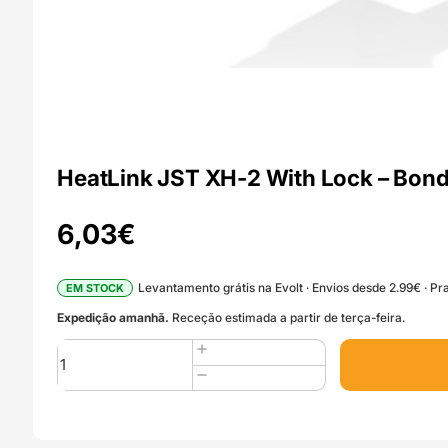
HeatLink JST XH-2 With Lock – Bon
6,03
€
Levantamento grátis na Evolt · Envios desde 2.99€ · Pra
EM STOCK
Expedição amanhã.
Receção estimada a partir de terça-feira.
Quantidade
de
HeatLink
JST
XH-