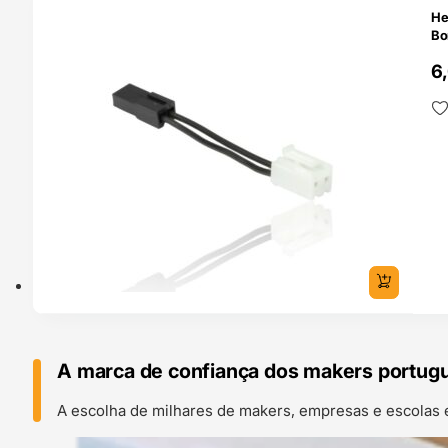
He
Bo
6
A marca de confiança dos makers portug
A escolha de milhares de makers, empresas e escolas 