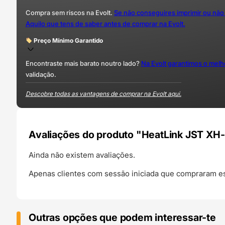
Compra sem riscos na Evolt.
Se não conseguires imprimir ou não
Aquilo que tens de saber antes de comprar na Evolt.
Preço Mínimo Garantido
Encontraste mais barato noutro lado?
Na Evolt garantimos o mel
validação.
Descobre todas as vantagens de comprar na Evolt aqui.
Avaliações do produto "HeatLink JST XH-
Ainda não existem avaliações.
Apenas clientes com sessão iniciada que compraram es
Outras opções que podem interessar-te