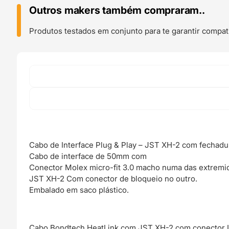
2
Outros makers também compraram..
With
Lock
Produtos testados em conjunto para te garantir compati
-
Bondtech
Cabo de Interface Plug & Play – JST XH-2 com fechadu
Cabo de interface de 50mm com
Conector Molex micro-fit 3.0 macho numa das extremi
JST XH-2 Com conector de bloqueio no outro.
Embalado em saco plástico.
Cabo Bondtech HeatLink com JST XH-2 com conector 