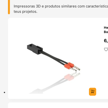
Impressoras 3D e produtos similares com característic
teus projetos.
O 24H
He
Bo
6
O 24H