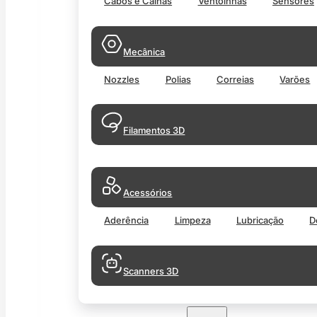
Cabos e Calhas
Ventoinhas
Sensores
Mecânica
Nozzles
Polias
Correias
Varões
Filamentos 3D
Acessórios
Aderência
Limpeza
Lubricação
D
Scanners 3D