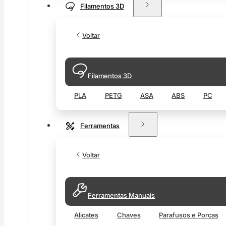
Filamentos 3D
Voltar
Filamentos 3D
PLA
PETG
ASA
ABS
PC
Ferramentas
Voltar
Ferramentas Manuais
Alicates
Chaves
Parafusos e Porcas