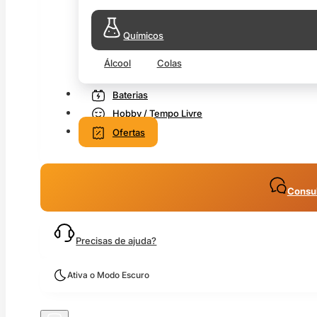
Químicos
Álcool
Colas
Baterias
Hobby / Tempo Livre
Ofertas
Consul
Precisas de ajuda?
Ativa o Modo Escuro