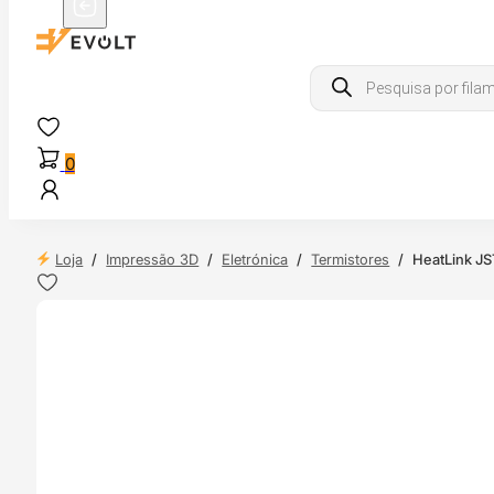
Products
search
0
Loja
/
Impressão 3D
/
Eletrónica
/
Termistores
/
HeatLink JS
 24H