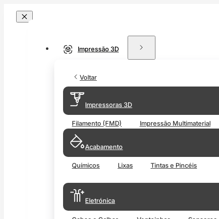
Impressão 3D
Voltar
Impressoras 3D
Filamento (FMD)
Impressão Multimaterial
Acabamento
Químicos
Lixas
Tintas e Pincéis
Eletrónica