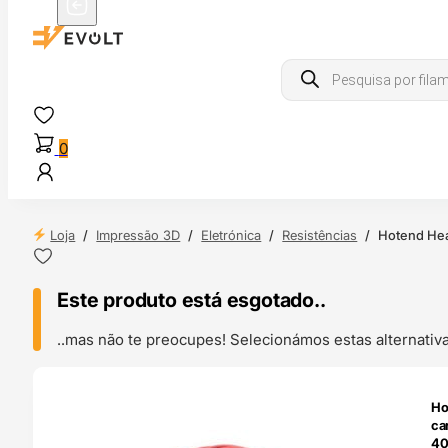
Products
search
0
Loja
/
Impressão 3D
/
Eletrónica
/
Resistências
/
Hotend Hea
Este produto está esgotado..
..mas não te preocupes! Selecionámos estas alternat
ENDAS
Ho
4H
ca
40