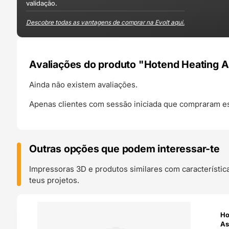
validação.
Descobre todas as vantagens de comprar na Evolt aqui.
Avaliações do produto "Hotend Heating 
Ainda não existem avaliações.
Apenas clientes com sessão iniciada que compraram es
Outras opções que podem interessar-te
Impressoras 3D e produtos similares com característic
teus projetos.
O 24H
Ho
As