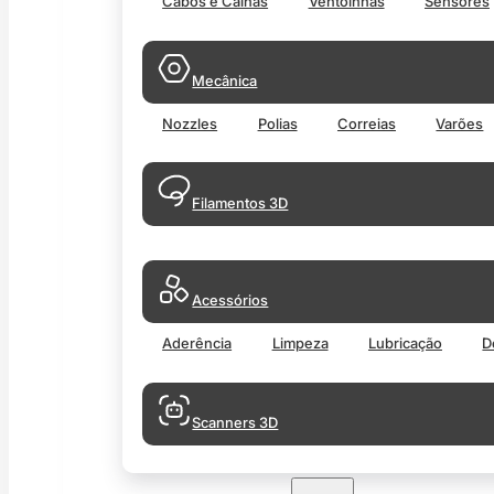
Cabos e Calhas
Ventoinhas
Sensores
Mecânica
Nozzles
Polias
Correias
Varões
Filamentos 3D
Acessórios
Aderência
Limpeza
Lubricação
D
Scanners 3D