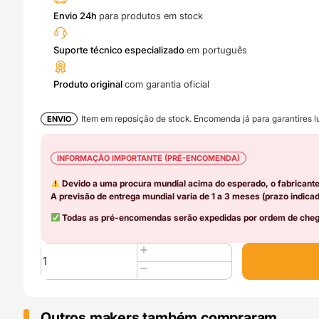
Envio 24h
para produtos em stock
Suporte técnico especializado
em português
Produto original
com garantia oficial
Item em reposição de stock. Encomenda já para garantires lu
ENVIO
INFORMAÇÃO IMPORTANTE (PRÉ-ENCOMENDA)
Devido a uma procura mundial acima do esperado, o fabricant
A previsão de entrega mundial varia de 1 a 3 meses (prazo indicad
Todas as pré-encomendas serão expedidas por ordem de chega
Quantidade
de
Hotend
Heating
Assembly
Outros makers também compraram..