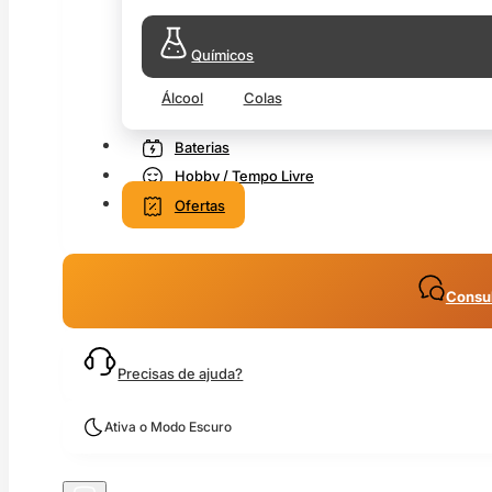
Químicos
Álcool
Colas
Baterias
Hobby / Tempo Livre
Ofertas
Consul
Precisas de ajuda?
Ativa o Modo Escuro