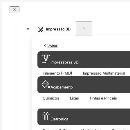
Impressão 3D
Voltar
Impressoras 3D
Filamento (FMD)
Impressão Multimaterial
Acabamento
Químicos
Lixas
Tintas e Pincéis
Eletrónica