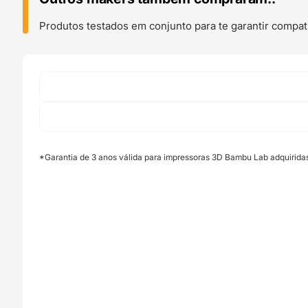
Right
(H2D
Produtos testados em conjunto para te garantir compati
and
H2D
Laser)
-
Bambu
Lab
*Garantia de 3 anos válida para impressoras 3D Bambu Lab adquirida