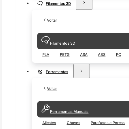
Filamentos 3D
Voltar
Filamentos 3D
PLA
PETG
ASA
ABS
PC
Ferramentas
Voltar
Ferramentas Manuais
Alicates
Chaves
Parafusos e Porcas