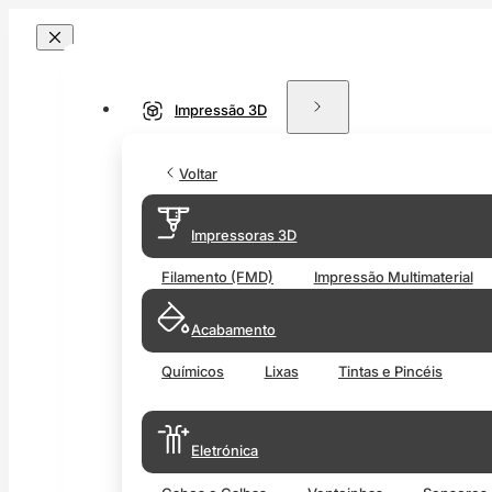
Impressão 3D
Voltar
Impressoras 3D
Filamento (FMD)
Impressão Multimaterial
Acabamento
Químicos
Lixas
Tintas e Pincéis
Eletrónica