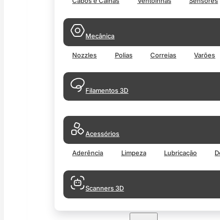
Cabos e Calhas
Ventoinhas
Sensores
Mecânica
Nozzles
Polias
Correias
Varões
Filamentos 3D
Acessórios
Aderência
Limpeza
Lubricação
D
Scanners 3D