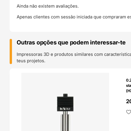
Ainda não existem avaliações.
Apenas clientes com sessão iniciada que compraram es
Outras opções que podem interessar-te
Impressoras 3D e produtos similares com característic
teus projetos.
O 24H
0.
st
(H
Ba
2