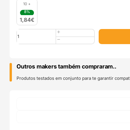
10 +
8%
1,84
€
Quantidade
de
KIT
5
Agulhas
para
Outros makers também compraram..
Limpeza
do
Produtos testados em conjunto para te garantir compati
nozzle
0.15mm
-
AIMSOAR