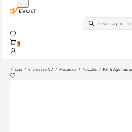
Products
search
0
Loja
/
Impressão 3D
/
Mecânica
/
Nozzles
/
KIT 5 Agulhas 
 24H