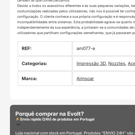
também as que comercializamos.
Devido a todos os acessórios diferentes e às suas pequenas variações, t
costumizações realizadas pelos utilizadores, não nos é possível ter con
configuração. O cliente conhece a sua própria configuração e é responsá
incompatibilidades entre sistemas. Esta probabilidade agrava-se quanto
independentemente da sua experiência, a juntarem-se a comunidades d
utilizadores que partilham configurações semelhantes, que já passaram 
REF:
am077-e
Categorias:
Impressão 3D
,
Nozzles
,
Ace
Marca:
Aimsoar
Porquê comprar na Evolt?
Envio rápido (24h) de produtos em Portugal
Loja nacional com stock em Portugal. Produtos "ENVIO 24H" são