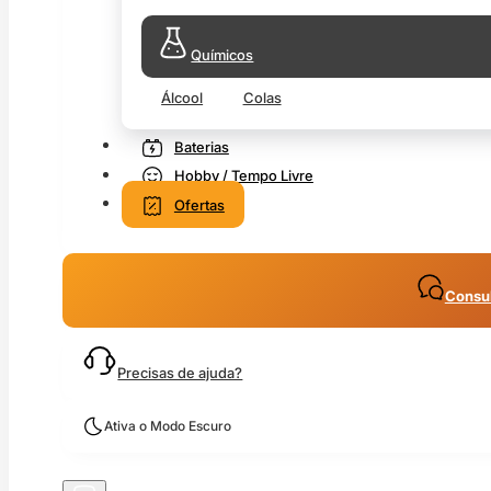
Químicos
Álcool
Colas
Baterias
Hobby / Tempo Livre
Ofertas
Consul
Precisas de ajuda?
Ativa o Modo Escuro