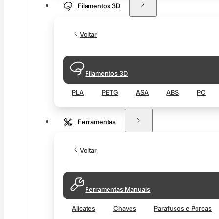
Filamentos 3D
Voltar
Filamentos 3D
PLA
PETG
ASA
ABS
PC
Ferramentas
Voltar
Ferramentas Manuais
Alicates
Chaves
Parafusos e Porcas