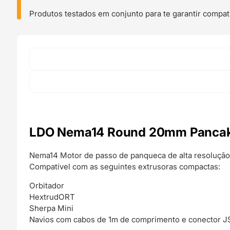
20mm
Pancake
Produtos testados em conjunto para te garantir compati
Motor
1.8º
-
Bondtech
LDO Nema14 Round 20mm Pancak
Nema14 Motor de passo de panqueca de alta resolução 
Compatível com as seguintes extrusoras compactas:
Orbitador
HextrudORT
Sherpa Mini
Navios com cabos de 1m de comprimento e conector J