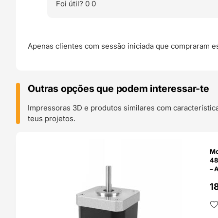
Foi útil?
0
0
Apenas clientes com sessão iniciada que compraram es
Outras opções que podem interessar-te
Impressoras 3D e produtos similares com característic
teus projetos.
O 24H
Mo
48
– 
1