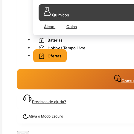
Químicos
Álcool
Colas
Baterias
Hobby / Tempo Livre
Ofertas
Consul
Precisas de ajuda?
Ativa o Modo Escuro