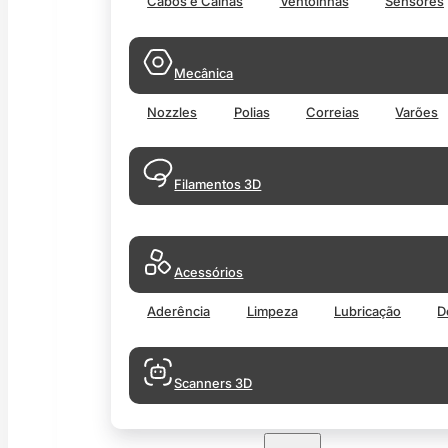
Cabos e Calhas
Ventoinhas
Sensores
Mecânica
Nozzles
Polias
Correias
Varões
Filamentos 3D
Acessórios
Aderência
Limpeza
Lubricação
D
Scanners 3D