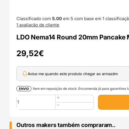
Classificado com
5.00
em 5 com base em
1
classificaçã
1
avaliação de cliente
LDO Nema14 Round 20mm Pancake Mo
29,52
€
Avisa-me quando este produto chegar ao armazém
Item em reposição de stock. Encomenda já para garantires lu
ENVIO
Quantidade
de
LDO
Nema14
Round
Outros makers também compraram..