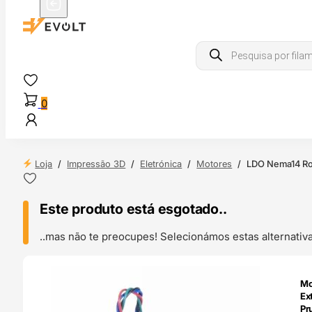
Products
search
0
Loja
/
Impressão 3D
/
Eletrónica
/
Motores
/
LDO Nema14 Ro
Este produto está esgotado..
..mas não te preocupes! Selecionámos estas alternat
O 24H
Mo
Ex
Pr