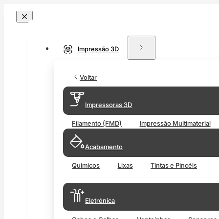
Impressão 3D
Voltar
Impressoras 3D
Filamento (FMD)
Impressão Multimaterial
Acabamento
Químicos
Lixas
Tintas e Pincéis
Eletrónica