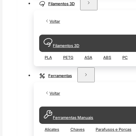
Filamentos 3D
Voltar
Filamentos 3D
PLA
PETG
ASA
ABS
PC
Ferramentas
Voltar
Ferramentas Manuais
Alicates
Chaves
Parafusos e Porcas