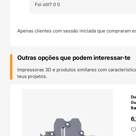
Foi útil?
0
0
Apenas clientes com sessão iniciada que compraram es
Outras opções que podem interessar-te
Impressoras 3D e produtos similares com característic
teus projetos.
O 24H
Du
Gu
Ba
6