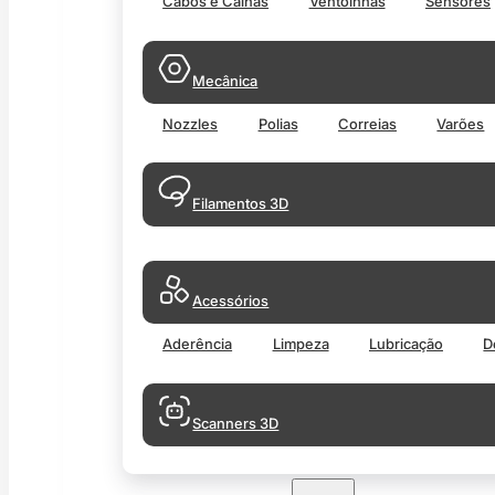
Cabos e Calhas
Ventoinhas
Sensores
Mecânica
Nozzles
Polias
Correias
Varões
Filamentos 3D
Acessórios
Aderência
Limpeza
Lubricação
D
Scanners 3D