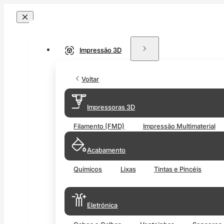
Impressão 3D
Voltar
Impressoras 3D
Filamento (FMD)
Impressão Multimaterial
Acabamento
Químicos
Lixas
Tintas e Pincéis
Eletrónica