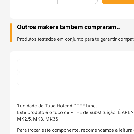
Tubo
Hotend
PTFE
tube
Outros makers também compraram..
(MK3S+,
MMU2S)
Produtos testados em conjunto para te garantir compati
-
Prusa
Original
1 unidade de Tubo Hotend PTFE tube.
Este produto é o tubo de PTFE de substituição. É 
MK2.5, MK3, MK3S.
Para trocar este componente, recomendamos a leitura