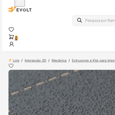
Products
search
0
Loja
/
Impressão 3D
/
Mecânica
/
Extrusores e Kits para Imp
NDAS
4H