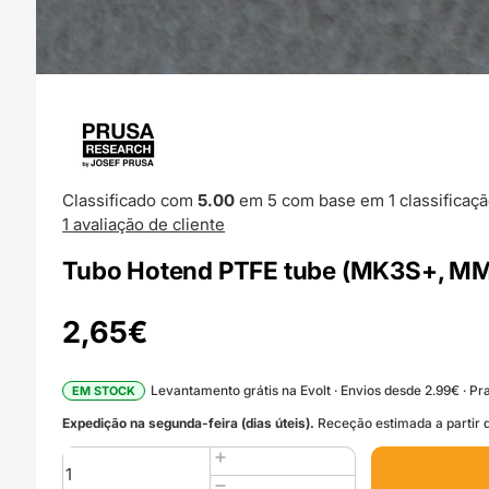
Classificado com
5.00
em 5 com base em
1
classificaçã
1
avaliação de cliente
Tubo Hotend PTFE tube (MK3S+, MMU
2,65
€
Levantamento grátis na Evolt · Envios desde 2.99€ · Pra
EM STOCK
Expedição na segunda-feira (dias úteis).
Receção estimada a partir d
Quantidade
de