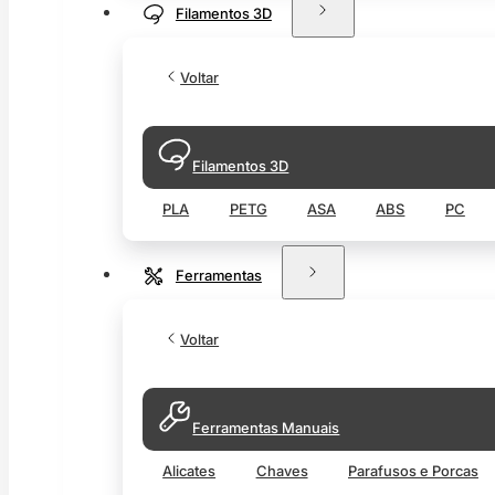
Filamentos 3D
Voltar
Filamentos 3D
PLA
PETG
ASA
ABS
PC
Ferramentas
Voltar
Ferramentas Manuais
Alicates
Chaves
Parafusos e Porcas