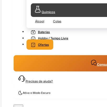
Químicos
Álcool
Colas
Baterias
Hobby / Tempo Livre
Ofertas
Consul
Precisas de ajuda?
Ativa o Modo Escuro