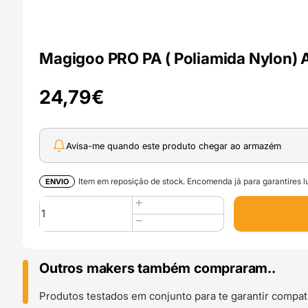
Magigoo PRO PA ( Poliamida Nylon) 
24,79
€
Avisa-me quando este produto chegar ao armazém
Item em reposição de stock. Encomenda já para garantires lu
ENVIO
Quantidade
de
Magigoo
PRO
PA
Outros makers também compraram..
(
Poliamida
Produtos testados em conjunto para te garantir compati