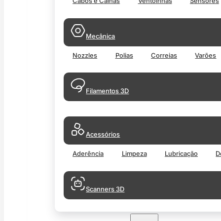
Cabos e Calhas
Ventoinhas
Sensores
Mecânica
Nozzles
Polias
Correias
Varões
Filamentos 3D
Acessórios
Aderência
Limpeza
Lubricação
D
Scanners 3D