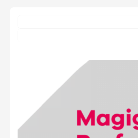
Nylon)
Adesivo
para
Aderência
de
Impressão
3D
-
Magigoo