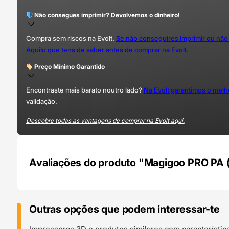
Não consegues imprimir? Devolvemos o dinheiro!
Compra sem riscos na Evolt.
Se não conseguires imprimir ou não
Aquilo que tens de saber antes de comprar na Evolt.
Preço Mínimo Garantido
Encontraste mais barato noutro lado?
Na Evolt garantimos o mel
validação.
Descobre todas as vantagens de comprar na Evolt aqui.
Avaliações do produto "Magigoo PRO PA (
Outras opções que podem interessar-te