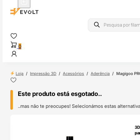
Products
search
0
Loja
/
Impressão 3D
/
Acessórios
/
Aderência
/
Magigoo PRO
Este produto está esgotado..
..mas não te preocupes! Selecionámos estas alternat
ENDAS
3D
4H
pa