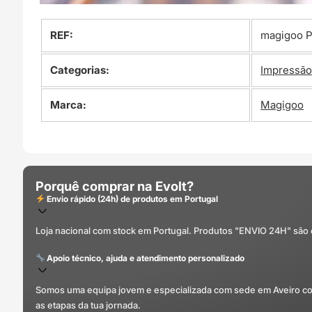
REF:
magigoo 
Categorias:
Impressão
Marca:
Magigoo
Porquê comprar na Evolt?
Envio rápido (24h) de produtos em Portugal
Loja nacional com stock em Portugal. Produtos "ENVIO 24H" são
Apoio técnico, ajuda e atendimento personalizado
Somos uma equipa jovem e especializada com sede em Aveiro com 
as etapas da tua jornada.