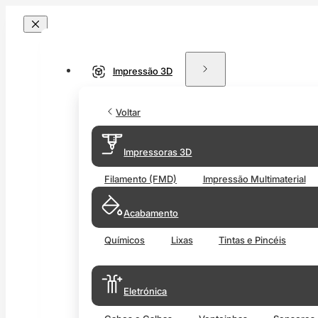
Impressão 3D
Voltar
Impressoras 3D
Filamento (FMD)
Impressão Multimaterial
Acabamento
Químicos
Lixas
Tintas e Pincéis
Eletrónica