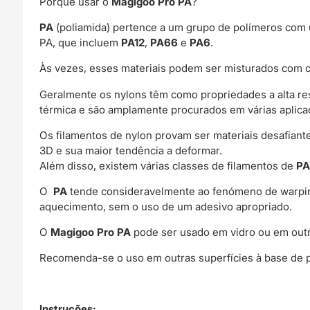
Porque usar o
Magigoo Pro PA
?
PA
(poliamida) pertence a um grupo de polímeros com u
PA, que incluem
PA12
,
PA66
e
PA6
.
Às vezes, esses materiais podem ser misturados com o
Geralmente os nylons têm como propriedades a alta resi
térmica e são amplamente procurados em várias aplicaç
Os filamentos de nylon provam ser materiais desafian
3D e sua maior tendência a deformar.
Além disso, existem várias classes de filamentos de
P
O
PA
tende consideravelmente ao fenómeno de warpin
aquecimento, sem o uso de um adesivo apropriado.
O
Magigoo Pro PA
pode ser usado em vidro ou em outr
Recomenda-se o uso em outras superfícies à base de pl
Instruções: