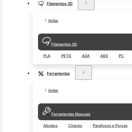
Filamentos 3D
Voltar
Filamentos 3D
PLA
PETG
ASA
ABS
PC
Ferramentas
Voltar
Ferramentas Manuais
Alicates
Chaves
Parafusos e Porcas