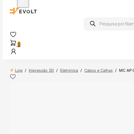
Products
search
0
Loja
/
Impressão 3D
/
Eletrónica
/
Cabos e Calhas
/
MC AP C
 24H