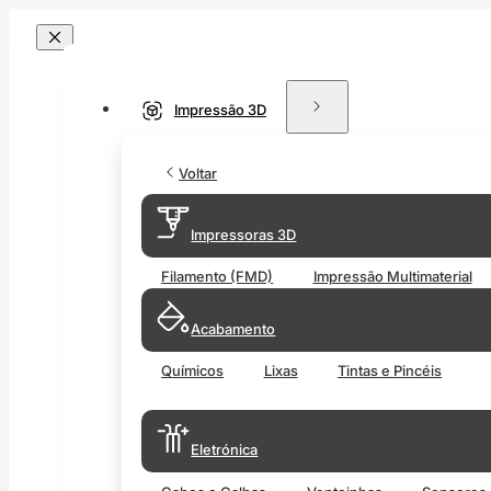
Impressão 3D
Voltar
Impressoras 3D
Filamento (FMD)
Impressão Multimaterial
Acabamento
Químicos
Lixas
Tintas e Pincéis
Eletrónica