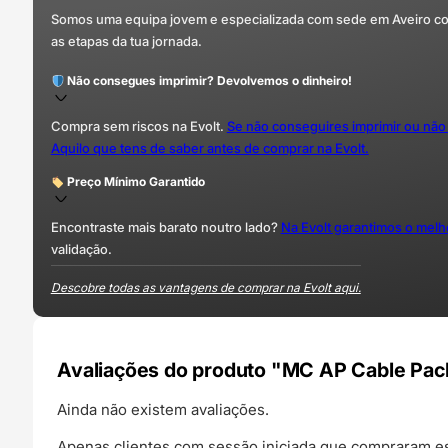
Somos uma equipa jovem e especializada com sede em Aveiro com 
as etapas da tua jornada.
Não consegues imprimir? Devolvemos o dinheiro!
Compra sem riscos na Evolt.
Se não conseguires imprimir ou não
Aquilo que tens de saber antes de comprar na Evolt.
Preço Mínimo Garantido
Encontraste mais barato noutro lado?
Na Evolt garantimos o mel
validação.
Descobre todas as vantagens de comprar na Evolt aqui.
Avaliações do produto "MC AP Cable Pack
Ainda não existem avaliações.
Apenas clientes com sessão iniciada que compraram es