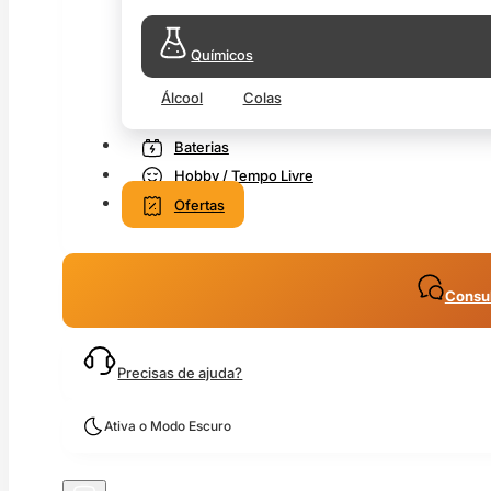
Químicos
Álcool
Colas
Baterias
Hobby / Tempo Livre
Ofertas
Consul
Precisas de ajuda?
Ativa o Modo Escuro