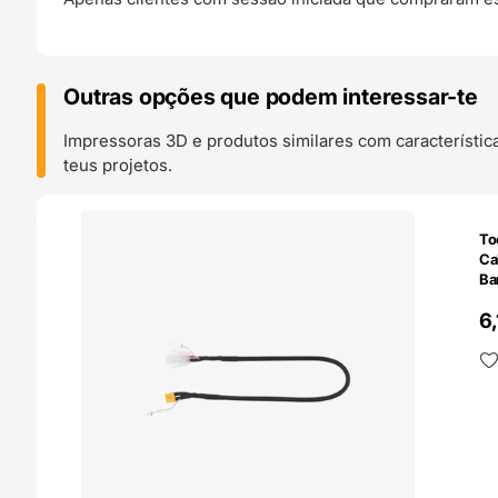
Outras opções que podem interessar-te
Impressoras 3D e produtos similares com característic
teus projetos.
O 24H
To
Ca
Ba
6