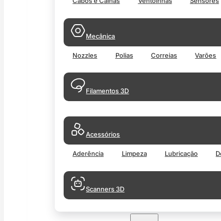
Cabos e Calhas
Ventoinhas
Sensores
Mecânica
Nozzles
Polias
Correias
Varões
Filamentos 3D
Acessórios
Aderência
Limpeza
Lubricação
D
Scanners 3D