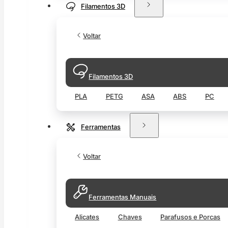
Filamentos 3D
Voltar
Filamentos 3D
PLA
PETG
ASA
ABS
PC
Ferramentas
Voltar
Ferramentas Manuais
Alicates
Chaves
Parafusos e Porcas