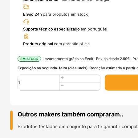
Envio 24h
para produtos em stock
Suporte técnico especializado
em português
Produto original
com garantia oficial
Levantamento grátis na Evolt · Envios desde 2.99€ · Pra
EM STOCK
Expedição na segunda-feira (dias úteis).
Receção estimada a partir d
Quantidade
de
MC
AP
Cable
Pack
Outros makers também compraram..
(2-
in-
Produtos testados em conjunto para te garantir compati
1)