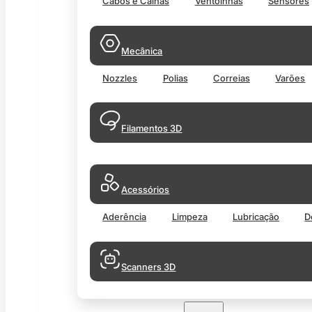
Cabos e Calhas
Ventoinhas
Sensores
Mecânica
Nozzles
Polias
Correias
Varões
Filamentos 3D
Acessórios
Aderência
Limpeza
Lubricação
D
Scanners 3D