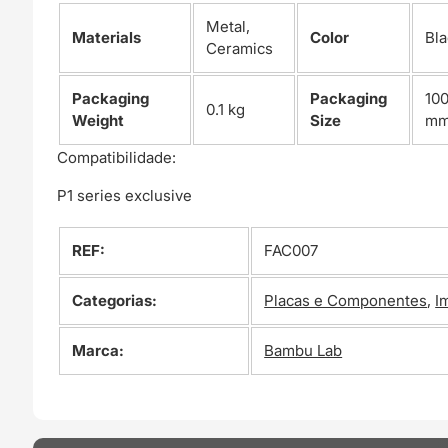
Metal,
Materials
Color
Bla
Ceramics
Packaging
Packaging
10
0.1 kg
Weight
Size
m
Compatibilidade:
P1 series exclusive
REF:
FAC007
Categorias:
Placas e Componentes
,
I
Marca:
Bambu Lab