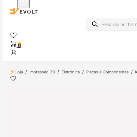
Products
search
0
Loja
/
Impressão 3D
/
Eletrónica
/
Placas e Componentes
/
 24H