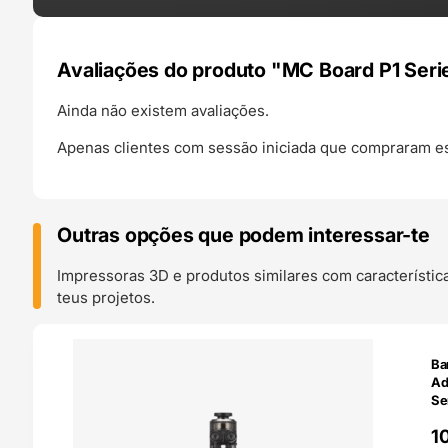
Avaliações do produto "MC Board P1 Seri
Ainda não existem avaliações.
Apenas clientes com sessão iniciada que compraram es
Outras opções que podem interessar-te
Impressoras 3D e produtos similares com característic
teus projetos.
O 24H
Ba
Ad
Se
Ba
1