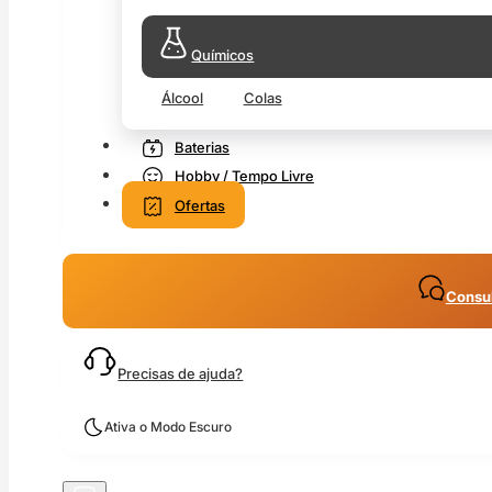
Químicos
Álcool
Colas
Baterias
Hobby / Tempo Livre
Ofertas
Consul
Precisas de ajuda?
Ativa o Modo Escuro