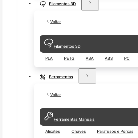
Filamentos 3D
Voltar
Filamentos 3D
PLA
PETG
ASA
ABS
PC
Ferramentas
Voltar
Ferramentas Manuais
Alicates
Chaves
Parafusos e Porcas