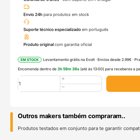
Envio 24h
para produtos em stock
Suporte técnico especializado
em português
Produto original
com garantia oficial
Levantamento grátis na Evolt · Envios desde 2.99€ · Pra
EM STOCK
Encomenda dentro de
3
h
59
m
35
s
(até às 13:00) para receberes a p
Quantidade
de
MC
Board
P1
Series
Outros makers também compraram..
MC
Control
Produtos testados em conjunto para te garantir compati
Board