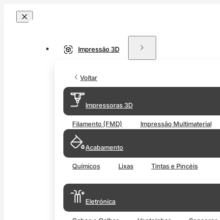
Impressão 3D
Voltar
Impressoras 3D
Filamento (FMD)
Impressão Multimaterial
Acabamento
Químicos
Lixas
Tintas e Pincéis
Eletrónica