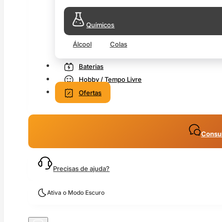
Químicos
Álcool
Colas
Baterias
Hobby / Tempo Livre
Ofertas
Consul
Precisas de ajuda?
Ativa o Modo Escuro