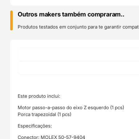
motor
Z-
Outros makers também compraram..
axis
Left
Produtos testados em conjunto para te garantir compati
para
MK3S
-
Prusa
Original
Este produto inclui:
Motor passo-a-passo do eixo Z esquerdo (1 pcs)
Porca trapezoidal (1 pcs)
Especificações:
Conector: MOLEX 50-57-9404