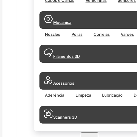
Cabos e Calhas
Ventoinhas
Sensores
Mecânica
Nozzles
Polias
Correias
Varões
Filamentos 3D
Acessórios
Aderência
Limpeza
Lubricação
D
Scanners 3D