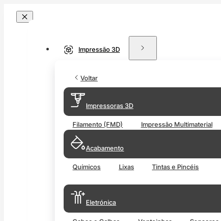
Impressão 3D
Voltar
Impressoras 3D
Filamento (FMD)
Impressão Multimaterial
Acabamento
Químicos
Lixas
Tintas e Pincéis
Eletrónica