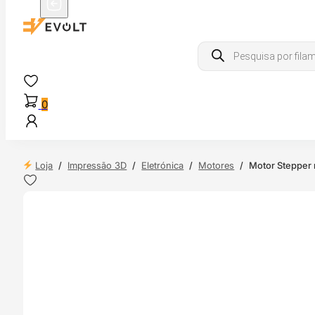
Products
search
0
Loja
/
Impressão 3D
/
Eletrónica
/
Motores
/
Motor Stepper 
 24H