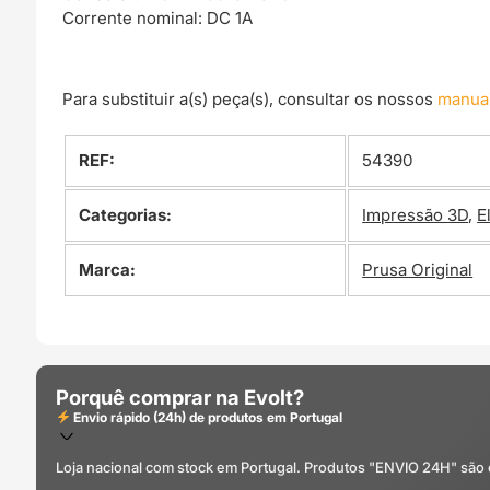
Corrente nominal: DC 1A
Para substituir a(s) peça(s), consultar os nossos
manua
REF:
54390
Categorias:
Impressão 3D
,
E
Marca:
Prusa Original
Porquê comprar na Evolt?
Envio rápido (24h) de produtos em Portugal
Loja nacional com stock em Portugal. Produtos "ENVIO 24H" são