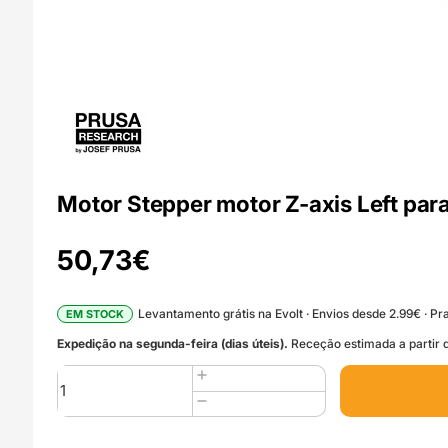
Motor Stepper motor Z-axis Left par
50,73
€
Levantamento grátis na Evolt · Envios desde 2.99€ · Pra
EM STOCK
Expedição na segunda-feira (dias úteis).
Receção estimada a partir d
Quantidade
de
Motor
Stepper