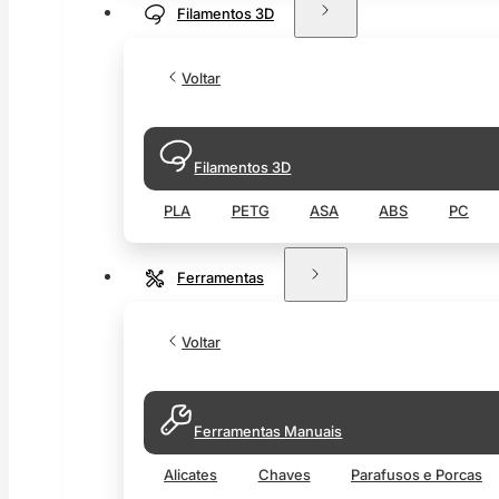
Filamentos 3D
Voltar
Filamentos 3D
PLA
PETG
ASA
ABS
PC
Ferramentas
Voltar
Ferramentas Manuais
Alicates
Chaves
Parafusos e Porcas