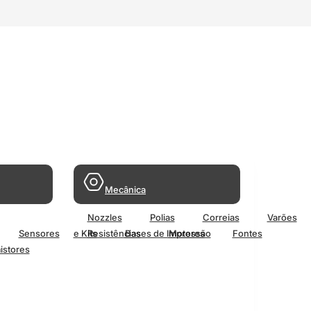
Mecânica
Nozzles
Polias
Correias
Varões
Sensores
e Kits
Resistências
Bases de Impressão
Motores
Fontes
istores