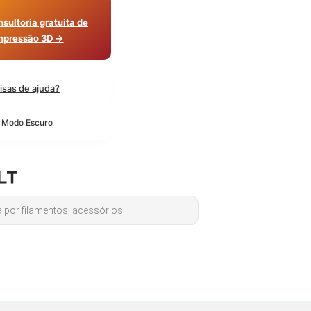
sultoria gratuita de
mpressão 3D →
isas de ajuda?
o Modo Escuro