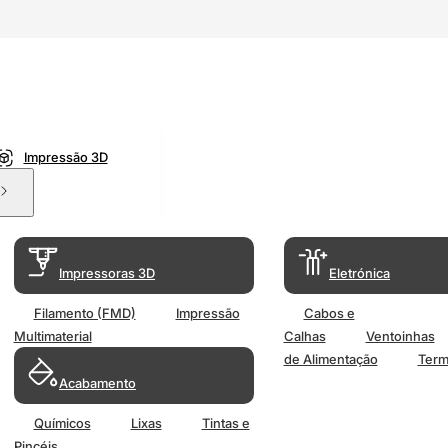
Impressão 3D
Impressoras 3D
Eletrónica
Filamento (FMD)
Impressão
Cabos e
Multimaterial
Calhas
Ventoinhas
de Alimentação
Term
Acabamento
Químicos
Lixas
Tintas e
Pincéis