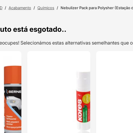
3D
/
Acabamento
/
Químicos
/
Nebulizer Pack para Polysher (Estação 
uto está esgotado..
preocupes! Selecionámos estas alternativas semelhantes qu
ENVIO 24H
ENVIO 24H
Spray Primário
de Alto
Enchimento
Betume 400ml –
Classificado
Berner
com
5.00
em
5 com base
em
3
classificações
de clientes
11,77
€