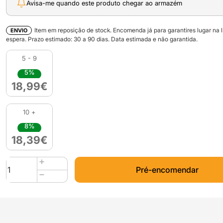
Avisa-me quando este produto chegar ao armazém
Item em reposição de stock. Encomenda já para garantires lugar na l
ENVIO
espera. Prazo estimado:
30
a
90
dias. Data estimada e não garantida.
5 - 9
5%
18,99
€
10 +
8%
18,39
€
Quantidade
Pré-encomendar
de
Nebulizer
Pack
para
Polysher