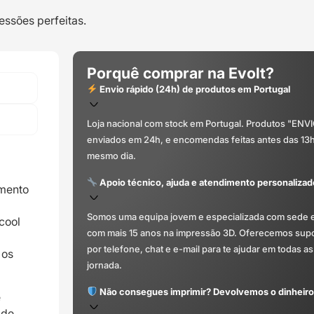
(Estação
essões perfeitas.
de
polimento
para
Porquê comprar na Evolt?
filamentos
Envio rápido (24h) de produtos em Portugal
PolySmooth
PVB
)
Loja nacional com stock em Portugal. Produtos "ENV
-
enviados em 24h, e encomendas feitas antes das 13
PolyMaker
mesmo dia.
Apoio técnico, ajuda e atendimento personalizad
imento
Somos uma equipa jovem e especializada com sede 
cool
com mais 15 anos na impressão 3D. Oferecemos supor
por telefone, chat e e-mail para te ajudar em todas as
 os
jornada.
Não consegues imprimir? Devolvemos o dinheiro
e
 de