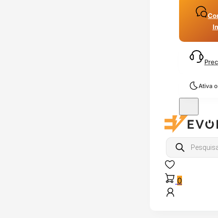
Con
I
Prec
Ativa 
Products
search
0