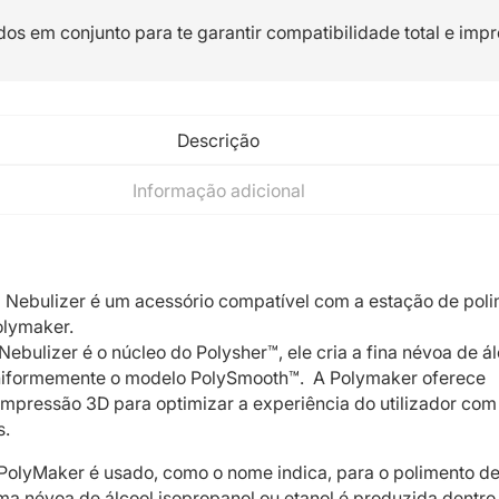
dos em conjunto para te garantir compatibilidade total e impr
Descrição
Informação adicional
 Nebulizer é um acessório compatível com a estação de pol
olymaker.
Nebulizer é o núcleo do Polysher™, ele cria a fina névoa de ál
niformemente o modelo PolySmooth™. A Polymaker oferece
impressão 3D para optimizar a experiência do utilizador com
s.
PolyMaker é usado, como o nome indica, para o polimento d
a névoa de álcool isopropanol ou etanol é produzida dentro