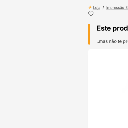
Loja
/
Impressão 
Este prod
..mas não te 
TOP VENDAS
ENVIO 24H