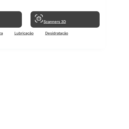
Scanners 3D
za
Lubricação
Desidratação