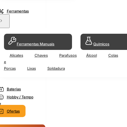
Ferramentas
Ferramentas Manuais
Químicos
Alicates
Chaves
Parafusos
Álcool
Colas
e
Porcas
Lixas
Soldadura
Baterias
Hobby / Tempo
e
Ofertas