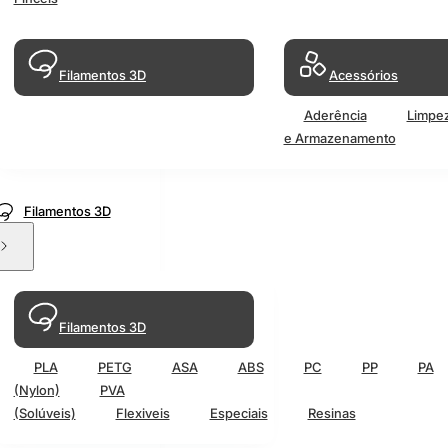
Filamentos 3D
Acessórios
Aderência
Limpe
e Armazenamento
Filamentos 3D
Filamentos 3D
PLA
PETG
ASA
ABS
PC
PP
PA
(Nylon)
PVA
(Solúveis)
Flexiveis
Especiais
Resinas