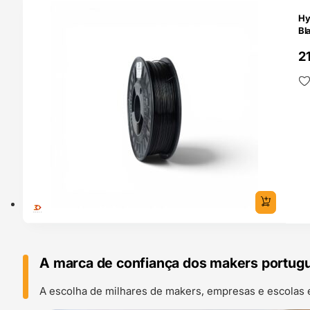
O 24H
Hy
Bl
2
A marca de confiança dos makers portug
A escolha de milhares de makers, empresas e escolas 