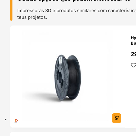
Impressoras 3D e produtos similares com característic
teus projetos.
O 24H
Hy
Bl
2