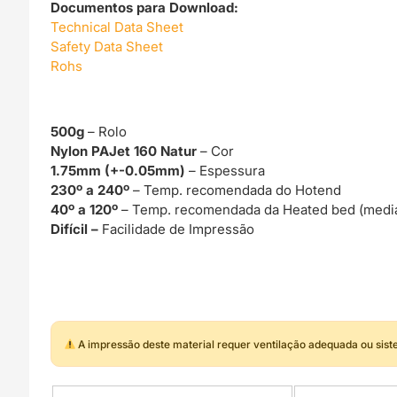
Documentos para Download:
Technical Data Sheet
Safety Data Sheet
Rohs
500g
– Rolo
Nylon PAJet 160 Natur
– Cor
1.75mm (+-0.05mm)
– Espessura
230º a 240º
– Temp. recomendada do Hotend
40º a 120º
– Temp. recomendada da Heated bed (media
Difícil –
Facilidade de Impressão
A impressão deste material requer ventilação adequada ou sis