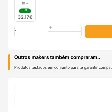
10 +
8%
32,17
€
Quantidade
de
Nylon
500g
PAJet
160
Outros makers também compraram..
Natur
-
Produtos testados em conjunto para te garantir compati
Filament
PM