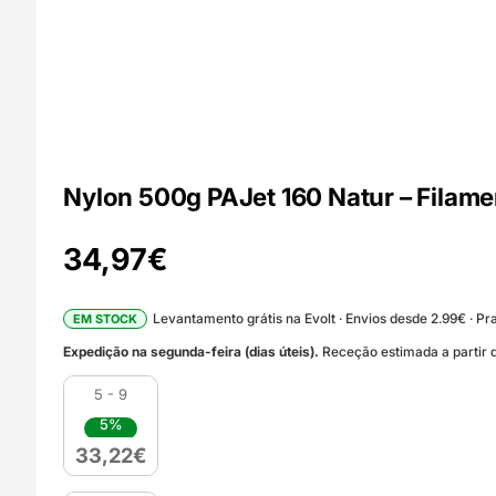
Nylon 500g PAJet 160 Natur – Filam
34,97
€
Levantamento grátis na Evolt · Envios desde 2.99€ · Pra
EM STOCK
Expedição na segunda-feira (dias úteis).
Receção estimada a partir d
5 - 9
5%
33,22
€