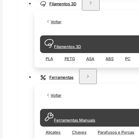
Filamentos 3D
Voltar
Filamentos 3D
PLA
PETG
ASA
ABS
PC
Ferramentas
Voltar
Ferramentas Manuais
Alicates
Chaves
Parafusos e Porcas