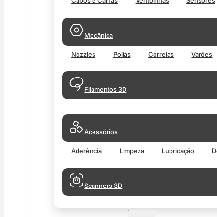
Cabos e Calhas
Ventoinhas
Sensores
Mecânica
Nozzles
Polias
Correias
Varões
Filamentos 3D
Acessórios
Aderência
Limpeza
Lubricação
D
Scanners 3D