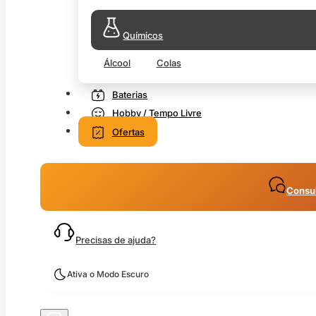
Químicos
Álcool
Colas
Baterias
Hobby / Tempo Livre
Ofertas
Consul
Precisas de ajuda?
Ativa o Modo Escuro