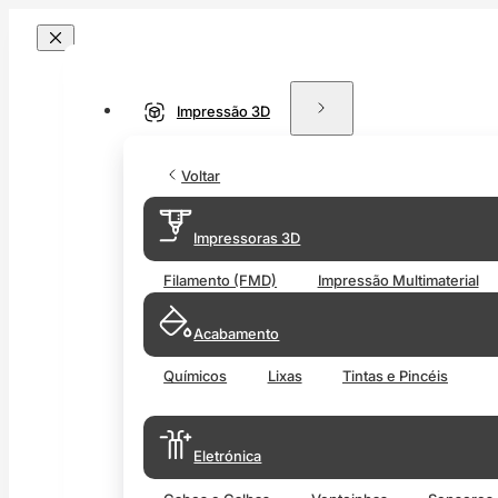
Impressão 3D
Voltar
Impressoras 3D
Filamento (FMD)
Impressão Multimaterial
Acabamento
Químicos
Lixas
Tintas e Pincéis
Eletrónica