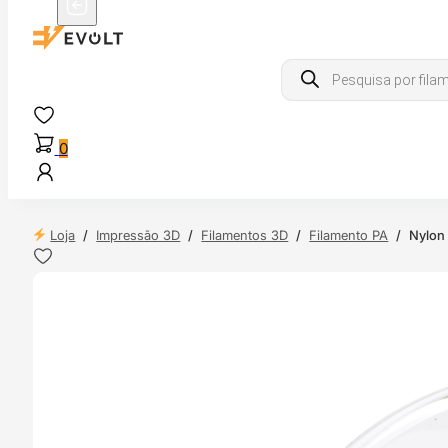
Products
search
0
Loja
/
Impressão 3D
/
Filamentos 3D
/
Filamento PA
/
Nylon
 24H