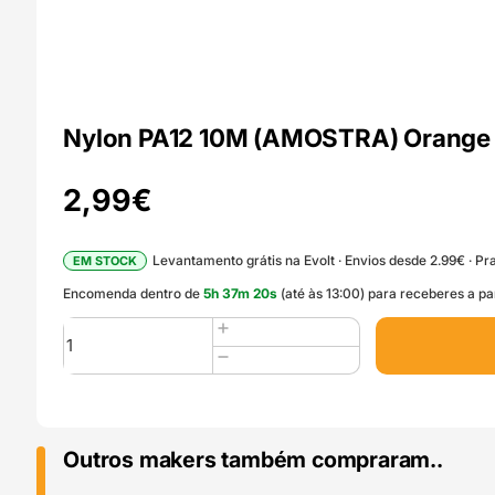
Nylon PA12 10M (AMOSTRA) Orange –
2,99
€
Levantamento grátis na Evolt · Envios desde 2.99€ · Pra
EM STOCK
Encomenda dentro de
5
h
37
m
19
s
(até às 13:00) para receberes a par
Quantidade
de
Nylon
PA12
10M
(AMOSTRA)
Outros makers também compraram..
Orange