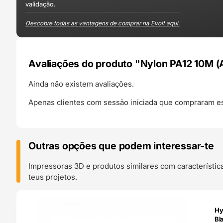
validação.
Descobre todas as vantagens de comprar na Evolt aqui.
Avaliações do produto "Nylon PA12 10M 
Ainda não existem avaliações.
Apenas clientes com sessão iniciada que compraram es
Outras opções que podem interessar-te
Impressoras 3D e produtos similares com característic
teus projetos.
O 24H
Hy
Bl