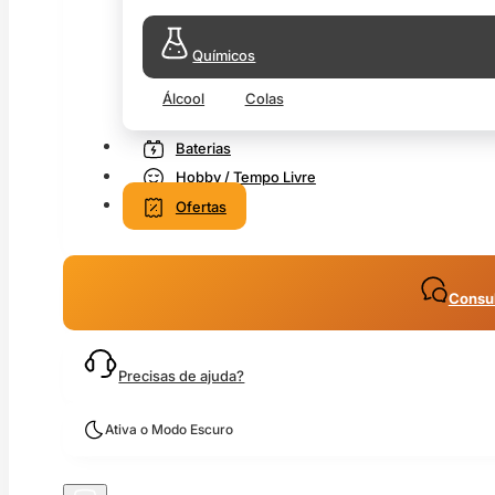
Químicos
Álcool
Colas
Baterias
Hobby / Tempo Livre
Ofertas
Consul
Precisas de ajuda?
Ativa o Modo Escuro