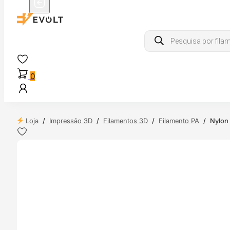
Products
search
0
Loja
/
Impressão 3D
/
Filamentos 3D
/
Filamento PA
/
Nylon
 24H