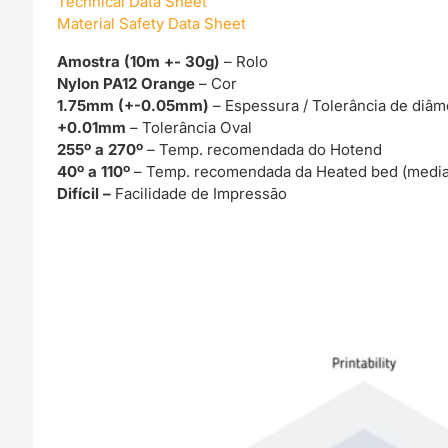
Technical Data Sheet
Material Safety Data Sheet
Amostra (10m +- 30g)
– Rolo
Nylon PA12 Orange
– Cor
1.75mm (+-0.05mm)
– Espessura / Tolerância de diâm
+0.01mm
– Tolerância Oval
255º a 270º
– Temp. recomendada do Hotend
40º a 110º
– Temp. recomendada da Heated bed (media
Difícil –
Facilidade de Impressão