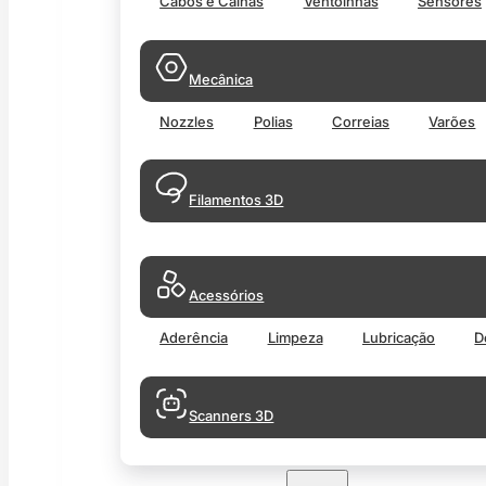
Cabos e Calhas
Ventoinhas
Sensores
Mecânica
Nozzles
Polias
Correias
Varões
Filamentos 3D
Acessórios
Aderência
Limpeza
Lubricação
D
Scanners 3D