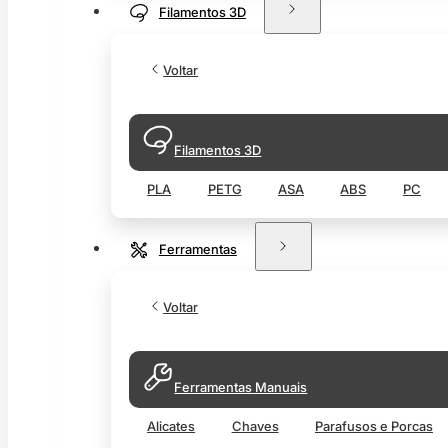
Filamentos 3D
Voltar
Filamentos 3D
PLA
PETG
ASA
ABS
PC
Ferramentas
Voltar
Ferramentas Manuais
Alicates
Chaves
Parafusos e Porcas