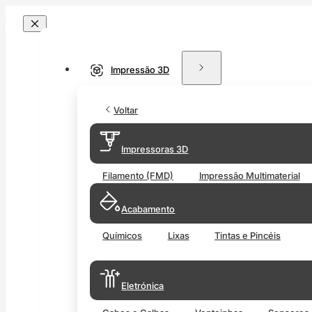
Impressão 3D
Voltar
Impressoras 3D
Filamento (FMD)
Impressão Multimaterial
Acabamento
Químicos
Lixas
Tintas e Pincéis
Eletrónica