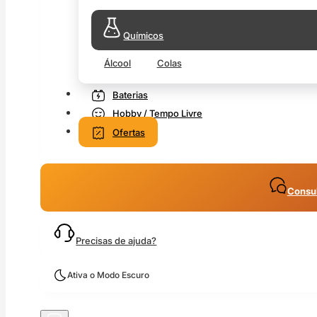
Químicos
Álcool
Colas
Baterias
Hobby / Tempo Livre
Ofertas
Consul
Precisas de ajuda?
Ativa o Modo Escuro