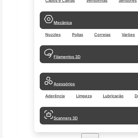
Cabos e Calhas
Ventoinhas
Sensores
Mecânica
Nozzles
Polias
Correias
Varões
Filamentos 3D
Acessórios
Aderência
Limpeza
Lubricação
D
Scanners 3D