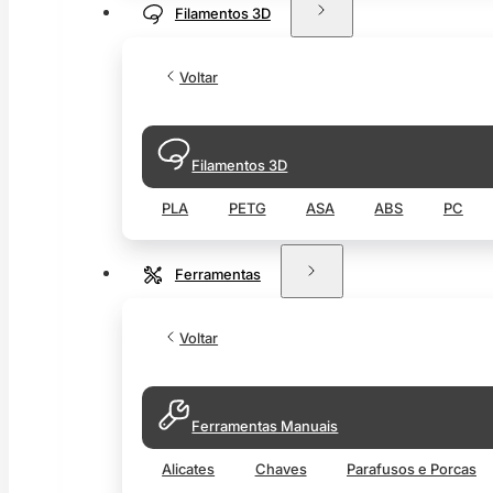
Filamentos 3D
Voltar
Filamentos 3D
PLA
PETG
ASA
ABS
PC
Ferramentas
Voltar
Ferramentas Manuais
Alicates
Chaves
Parafusos e Porcas