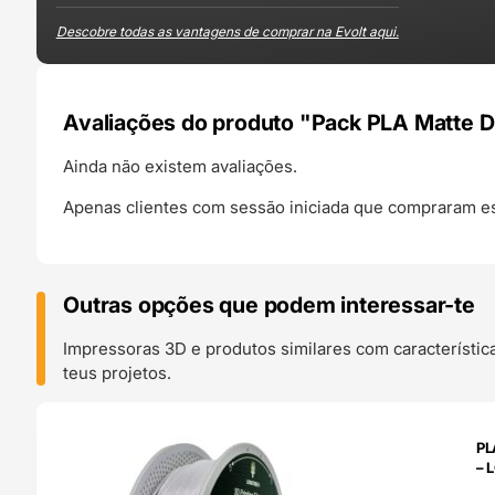
Descobre todas as vantagens de comprar na Evolt aqui.
Avaliações do produto "Pack PLA Matte D
Ainda não existem avaliações.
Apenas clientes com sessão iniciada que compraram es
Outras opções que podem interessar-te
Impressoras 3D e produtos similares com característic
teus projetos.
O 24H
PL
– 