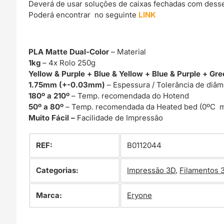
Deverá de usar soluções de caixas fechadas com dessec
Poderá encontrar no seguinte
LINK
PLA Matte Dual-Color
– Material
1kg
– 4x Rolo 250g
Yellow & Purple + Blue & Yellow + Blue & Purple + Gr
1.75mm (+-0.03mm)
– Espessura / Tolerância de diâm
180º a 210º
– Temp. recomendada do Hotend
50º a 80º
– Temp. recomendada da Heated bed (0ºC m
Muito Fácil –
Facilidade de Impressão
REF:
B0112044
Categorias:
Impressão 3D
,
Filamentos 
Marca:
Eryone