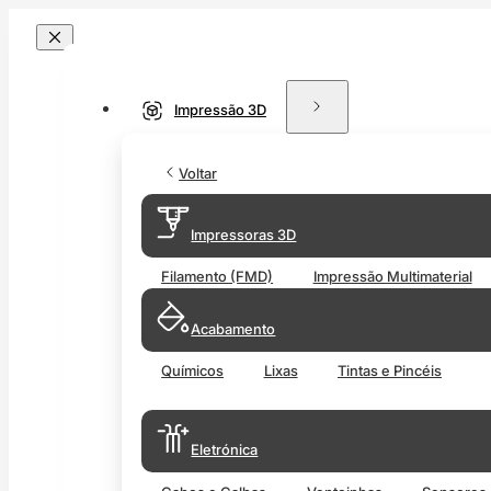
Impressão 3D
Voltar
Impressoras 3D
Filamento (FMD)
Impressão Multimaterial
Acabamento
Químicos
Lixas
Tintas e Pincéis
Eletrónica