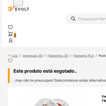
Products
search
0
Loja
/
Impressão 3D
/
Filamentos 3D
/
Filamento PLA
/
Pack
Este produto está esgotado..
..mas não te preocupes! Selecionámos estas alternat
ENDAS
Ea
4H
Fi