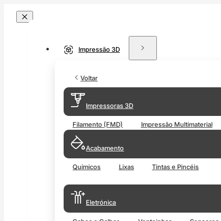
Impressão 3D
Voltar
Impressoras 3D
Filamento (FMD)
Impressão Multimaterial
Acabamento
Químicos
Lixas
Tintas e Pincéis
Eletrónica