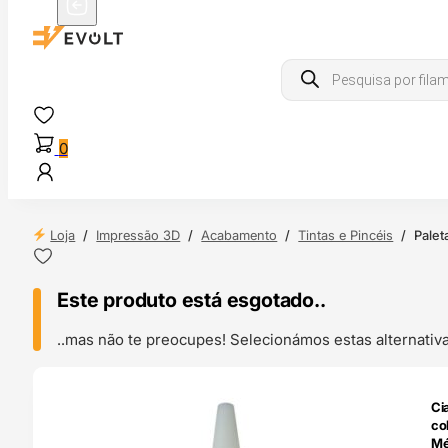
Products
search
0
Loja
/
Impressão 3D
/
Acabamento
/
Tintas e Pincéis
/
Palet
Este produto está esgotado..
..mas não te preocupes! Selecionámos estas alternat
O 24H
Ci
co
Mé