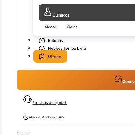
Químicos
Álcool
Colas
Baterias
Hobby / Tempo Livre
Ofertas
Consul
Precisas de ajuda?
Ativa o Modo Escuro