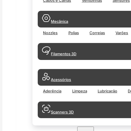
Cabos e Calhas
Ventoinhas
Sensores
Mecânica
Nozzles
Polias
Correias
Varões
Filamentos 3D
Acessórios
Aderência
Limpeza
Lubricação
D
Scanners 3D