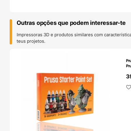
Outras opções que podem interessar-te
Impressoras 3D e produtos similares com característic
teus projetos.
O 24H
Pr
Pr
3