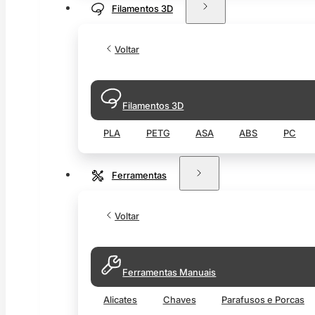
Filamentos 3D
Voltar
Filamentos 3D
PLA
PETG
ASA
ABS
PC
Ferramentas
Voltar
Ferramentas Manuais
Alicates
Chaves
Parafusos e Porcas