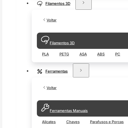
Filamentos 3D
Voltar
Filamentos 3D
PLA
PETG
ASA
ABS
PC
Ferramentas
Voltar
Ferramentas Manuais
Alicates
Chaves
Parafusos e Porcas