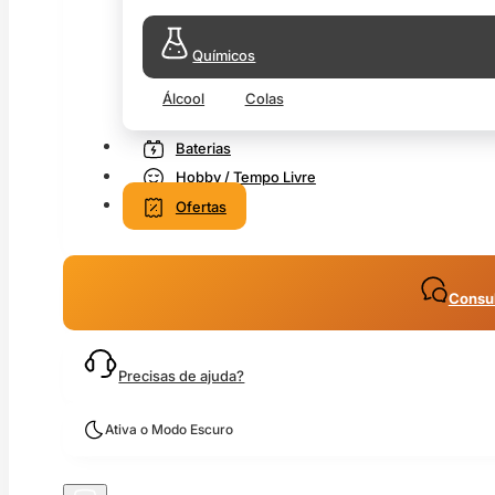
Químicos
Álcool
Colas
Baterias
Hobby / Tempo Livre
Ofertas
Consul
Precisas de ajuda?
Ativa o Modo Escuro