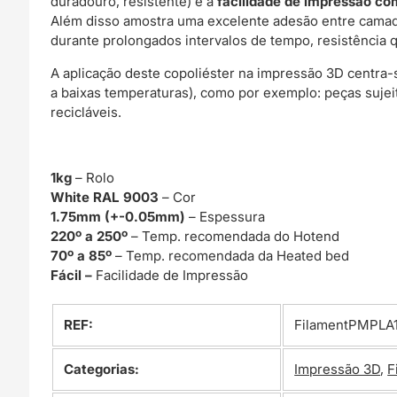
duradouro, resistente) e a
facilidade de impressão c
Além disso amostra uma excelente adesão entre camad
durante prolongados intervalos de tempo, resistência q
A aplicação deste copoliéster na impressão 3D centra
a baixas temperaturas), como por exemplo: peças sujei
recicláveis.
1kg
– Rolo
White RAL 9003
– Cor
1.75mm (+-0.05mm)
– Espessura
220º a 250º
– Temp. recomendada do Hotend
70º a 85º
– Temp. recomendada da Heated bed
Fácil –
Facilidade de Impressão
REF:
FilamentPMPLA
Categorias:
Impressão 3D
,
F