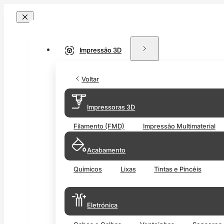
Impressão 3D
Voltar
Impressoras 3D
Filamento (FMD)
Impressão Multimaterial
Acabamento
Químicos
Lixas
Tintas e Pincéis
Eletrónica