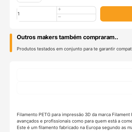
Quantidade
de
PETG
1kg
White
Outros makers também compraram..
-
Filament
Produtos testados em conjunto para te garantir compati
PM
Filamento PETG para impressão 3D da marca Filament P
avançados e profissionais como para quem está a come
Este é um filamento fabricado na Europa segundo as m