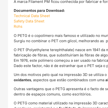
A marca Filament PM ficou conhecida por fabricar e fo
Documentos para Download:
Technical Data Sheet
Safety Data Sheet
Rohs
O PETG é o copolímero mais famoso e utilizado no mu
Surgiu no combinar o PET com glicol, melhorando as p
O PET (Polyethylene terephthalate) nasce em 1941 da m
fabricação de fibras, que substituiriam às fibras de alg
Em 1976, este polímero começou a ser usado na fabrica
Dado este factor, não é de estranhar que o PET seja o 
Um dos motivos pelo qual na impressão 3D se utiliza 
oxidantes
, aspectos que estão combinados com uma
a
Outras vantagens que o PETG apresenta é o facto de se
dentro de espaços comuns, como escritórios.
O PETG como material utilizado na impressão 3D carac