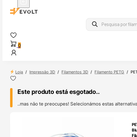
Products
search
0
Loja
/
Impressão 3D
/
Filamentos 3D
/
Filamento PETG
/
PET
Este produto está esgotado..
..mas não te preocupes! Selecionámos estas alternat
ENDAS
PE
4H
Bl
Fi