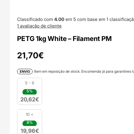
Classificado com
4.00
em 5 com base em
1
classificaçã
1
avaliação de cliente
PETG 1kg White – Filament PM
21,70
€
Item em reposição de stock. Encomenda já para garantires lu
ENVIO
5 - 9
5%
20,62
€
10 +
8%
19,96
€