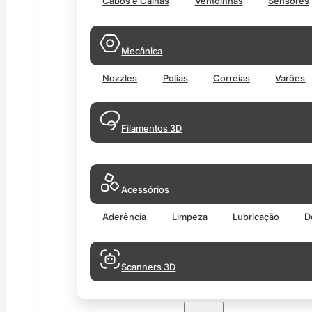
Cabos e Calhas
Ventoinhas
Sensores
Mecânica
Nozzles
Polias
Correias
Varões
Filamentos 3D
Acessórios
Aderência
Limpeza
Lubricação
D
Scanners 3D