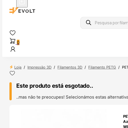
Products
search
0
Loja
/
Impressão 3D
/
Filamentos 3D
/
Filamento PETG
/
PET
Este produto está esgotado..
..mas não te preocupes! Selecionámos estas alternat
ENDAS
PE
4H
Az
WI