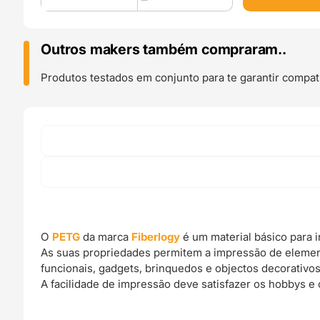
PETG
850g
Burgundy
Outros makers também compraram..
Transparent
-
Produtos testados em conjunto para te garantir compati
Fiberlogy
O
PETG
da marca
Fiberlogy
é um material básico para 
As suas propriedades permitem a impressão de elemen
funcionais, gadgets, brinquedos e objectos decorativos
A facilidade de impressão deve satisfazer os hobbys e 