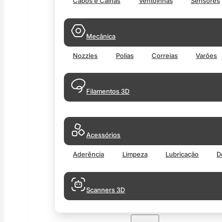
Cabos e Calhas
Ventoinhas
Sensores
Mecânica
Nozzles
Polias
Correias
Varões
Filamentos 3D
Acessórios
Aderência
Limpeza
Lubricação
D
Scanners 3D