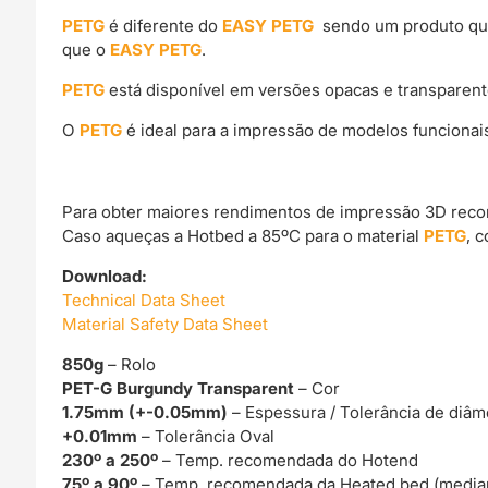
PETG
é diferente do
EASY PETG
sendo um produto que 
que o
EASY PETG
.
PETG
está disponível em versões opacas e transparente
O
PETG
é ideal para a impressão de modelos funciona
Para obter maiores rendimentos de impressão 3D rec
Caso aqueças a Hotbed a 85ºC para o material
PETG
, 
Download:
Technical Data Sheet
Material Safety Data Sheet
850g
– Rolo
PET-G Burgundy Transparent
– Cor
1.75mm (+-0.05mm)
– Espessura / Tolerância de diâm
+0.01mm
– Tolerância Oval
230º a 250º
– Temp. recomendada do Hotend
75º a 90º
– Temp. recomendada da Heated bed (media