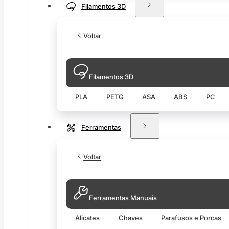
Filamentos 3D
Voltar
Filamentos 3D
PLA
PETG
ASA
ABS
PC
Ferramentas
Voltar
Ferramentas Manuais
Alicates
Chaves
Parafusos e Porcas