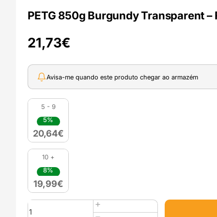
PETG 850g Burgundy Transparent – 
21,73
€
Avisa-me quando este produto chegar ao armazém
5 - 9
5%
20,64
€
10 +
8%
19,99
€
Quantidade
de