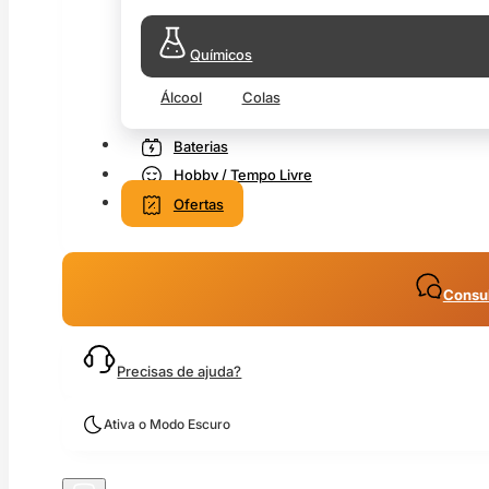
Químicos
Álcool
Colas
Baterias
Hobby / Tempo Livre
Ofertas
Consul
Precisas de ajuda?
Ativa o Modo Escuro