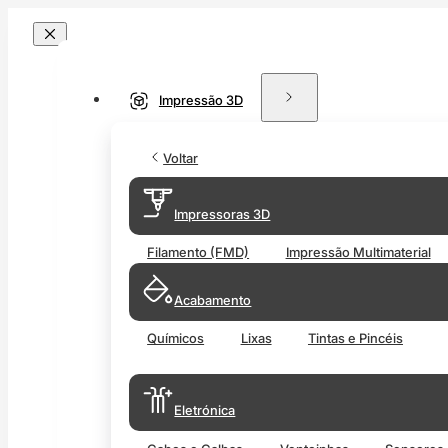
Impressão 3D
Voltar
Impressoras 3D
Filamento (FMD)
Impressão Multimaterial
Acabamento
Químicos
Lixas
Tintas e Pincéis
Eletrónica