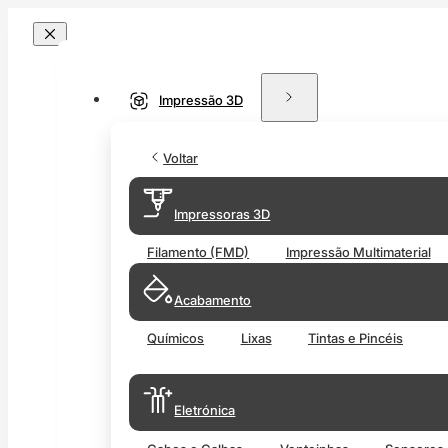
Impressão 3D
Voltar
Impressoras 3D
Filamento (FMD)
Impressão Multimaterial
Acabamento
Químicos
Lixas
Tintas e Pincéis
Eletrónica