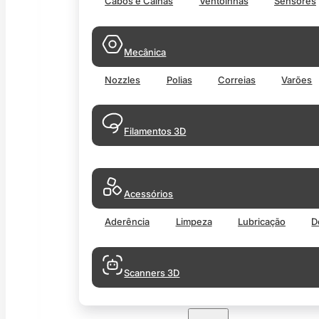
Cabos e Calhas
Ventoinhas
Sensores
Mecânica
Nozzles
Polias
Correias
Varões
Filamentos 3D
Acessórios
Aderência
Limpeza
Lubricação
D
Scanners 3D