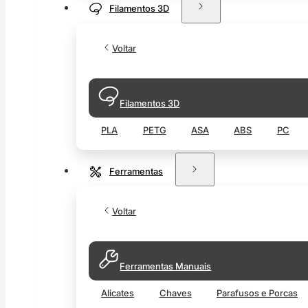
Filamentos 3D
Voltar
Filamentos 3D
PLA
PETG
ASA
ABS
PC
Ferramentas
Voltar
Ferramentas Manuais
Alicates
Chaves
Parafusos e Porcas