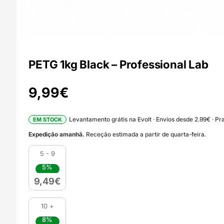
PETG 1kg Black – Professional Lab
9,99
€
Levantamento grátis na Evolt · Envios desde 2.99€ · Pra
EM STOCK
Expedição amanhã.
Receção estimada a partir de quarta-feira.
5 - 9
5%
9,49
€
10 +
8%