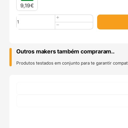
9,19
€
Quantidade
de
PETG
1kg
Black
-
Outros makers também compraram..
Professional
Lab
Produtos testados em conjunto para te garantir compati