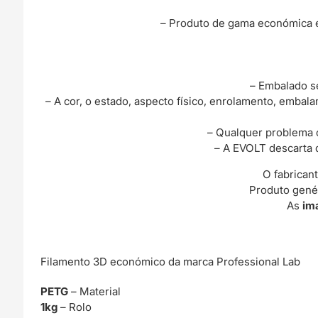
– Produto de gama económica e 
– Embalado se
– A cor, o estado, aspecto físico, enrolamento, emba
– Qualquer problema 
– A EVOLT descarta 
O fabrican
Produto genér
As
im
Filamento 3D económico da marca Professional Lab
PETG
– Material
1kg
– Rolo