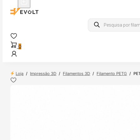
Products
search
0
Loja
/
Impressão 3D
/
Filamentos 3D
/
Filamento PETG
/
PET
 24H