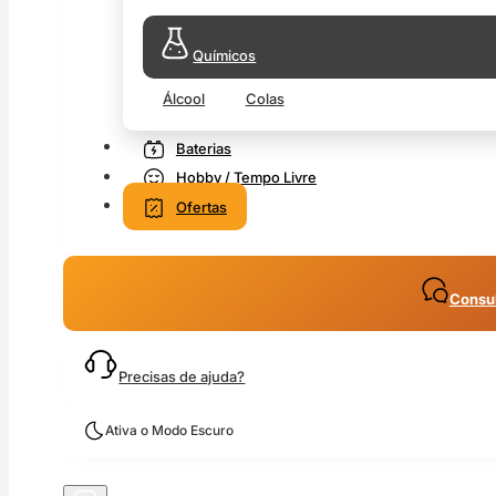
Químicos
Álcool
Colas
Baterias
Hobby / Tempo Livre
Ofertas
Consul
Precisas de ajuda?
Ativa o Modo Escuro