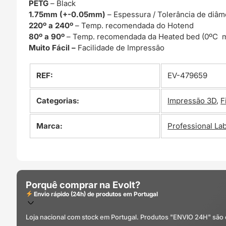
PETG
– Black
1.75mm (+-0.05mm)
– Espessura / Tolerância de diâm
220º a 240º
– Temp. recomendada do Hotend
80º a 90º
– Temp. recomendada da Heated bed (0ºC m
Muito Fácil –
Facilidade de Impressão
REF:
EV-479659
Categorias:
Impressão 3D
,
F
Marca:
Professional La
Porquê comprar na Evolt?
Envio rápido (24h) de produtos em Portugal
Loja nacional com stock em Portugal. Produtos "ENVIO 24H" são