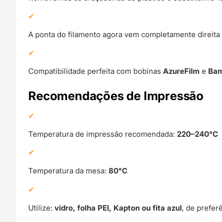
A ponta do filamento agora vem completamente direita 
Compatibilidade perfeita com bobinas
AzureFilm
e
Bam
Recomendações de Impressão
Temperatura de impressão recomendada:
220–240°C
Temperatura da mesa:
80°C
Utilize:
vidro, folha PEI, Kapton ou fita azul
, de prefe