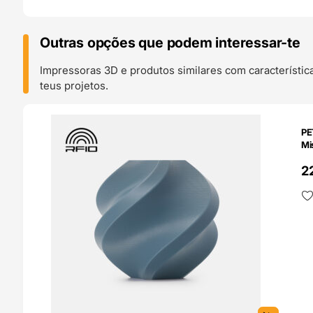
Outras opções que podem interessar-te
Impressoras 3D e produtos similares com característic
teus projetos.
O 24H
PE
Mi
2