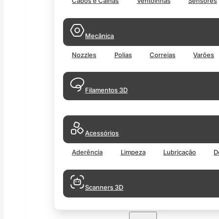
Cabos e Calhas
Ventoinhas
Sensores
Mecânica
Nozzles
Polias
Correias
Varões
Filamentos 3D
Acessórios
Aderência
Limpeza
Lubricação
D
Scanners 3D