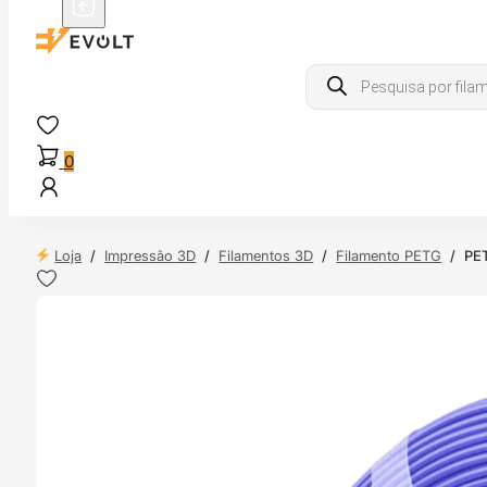
Products
search
0
Loja
/
Impressão 3D
/
Filamentos 3D
/
Filamento PETG
/
PET
NDAS
4H