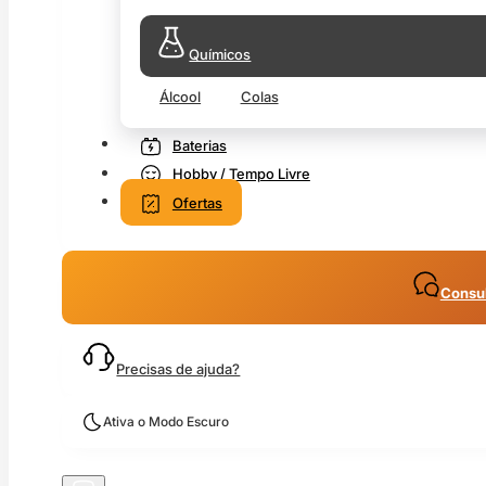
Químicos
Álcool
Colas
Baterias
Hobby / Tempo Livre
Ofertas
Consul
Precisas de ajuda?
Ativa o Modo Escuro