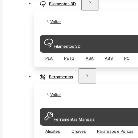
Filamentos 3D
Voltar
Filamentos 3D
PLA
PETG
ASA
ABS
PC
Ferramentas
Voltar
Ferramentas Manuais
Alicates
Chaves
Parafusos e Porcas