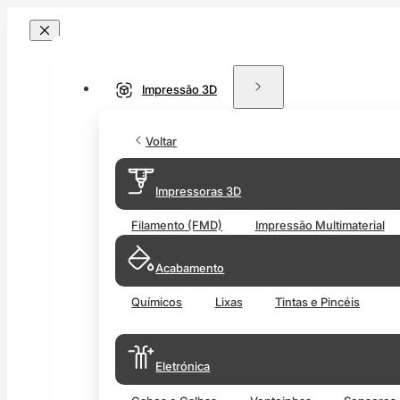
Impressão 3D
Voltar
Impressoras 3D
Filamento (FMD)
Impressão Multimaterial
Acabamento
Químicos
Lixas
Tintas e Pincéis
Eletrónica