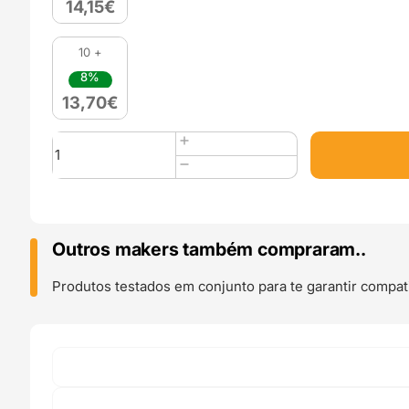
14,15
€
10 +
8%
13,70
€
Quantidade
de
PETG
Hyper
Speed
(Refill)
Outros makers também compraram..
1kg
Lila
Produtos testados em conjunto para te garantir compati
-
Azurefilm