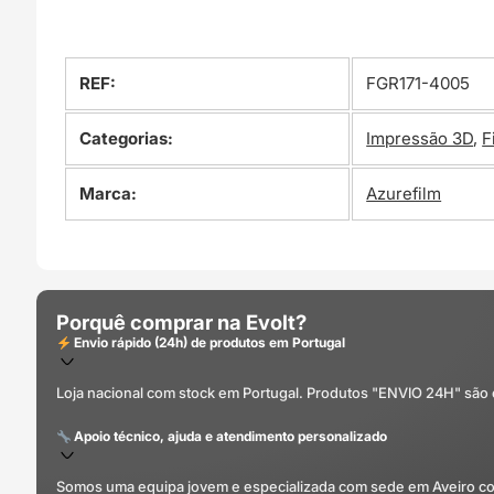
REF:
FGR171-4005
Categorias:
Impressão 3D
,
F
Marca:
Azurefilm
Porquê comprar na Evolt?
Envio rápido (24h) de produtos em Portugal
Loja nacional com stock em Portugal. Produtos "ENVIO 24H" são
Apoio técnico, ajuda e atendimento personalizado
Somos uma equipa jovem e especializada com sede em Aveiro com 