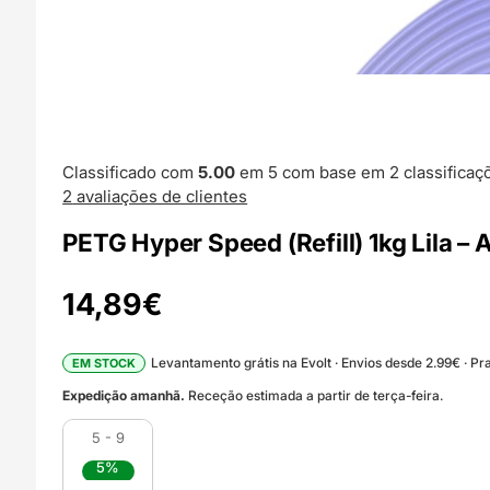
Classificado com
5.00
em 5 com base em
2
classificaç
2
avaliações de clientes
PETG Hyper Speed (Refill) 1kg Lila – 
14,89
€
Levantamento grátis na Evolt · Envios desde 2.99€ · Pra
EM STOCK
Expedição amanhã.
Receção estimada a partir de terça-feira.
5 - 9
5%