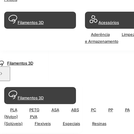
Filamentos 3D
Acessórios
Aderência
Limpe
e Armazenamento
Filamentos 3D
Filamentos 3D
PLA
PETG
ASA
ABS
PC
PP
PA
(Nylon)
PVA
(Solúveis)
Flexiveis
Especiais
Resinas