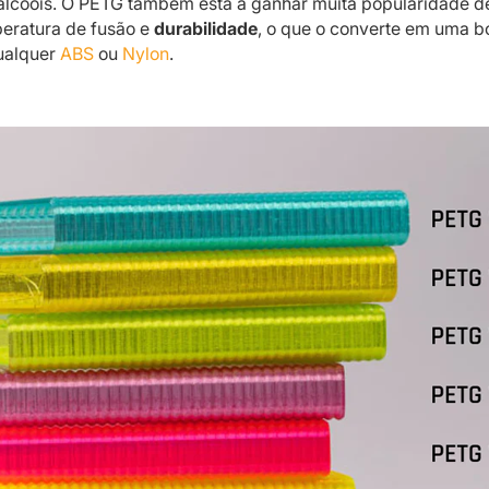
s álcoois. O PETG também está a ganhar muita popularidade d
eratura de fusão e
durabilidade
, o que o converte em uma b
qualquer
ABS
ou
Nylon
.