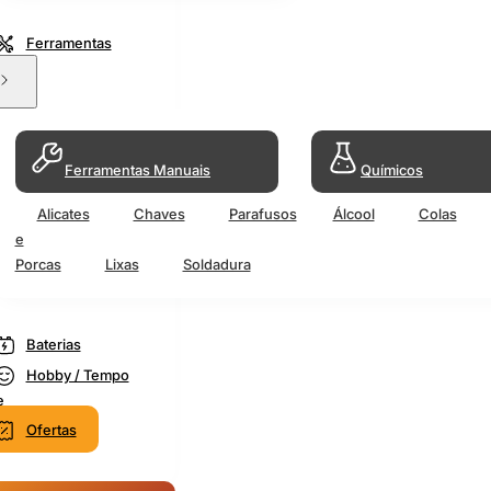
Ferramentas
Ferramentas Manuais
Químicos
Alicates
Chaves
Parafusos
Álcool
Colas
e
Porcas
Lixas
Soldadura
Baterias
Hobby / Tempo
e
Ofertas