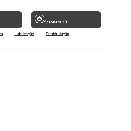
Scanners 3D
za
Lubricação
Desidratação