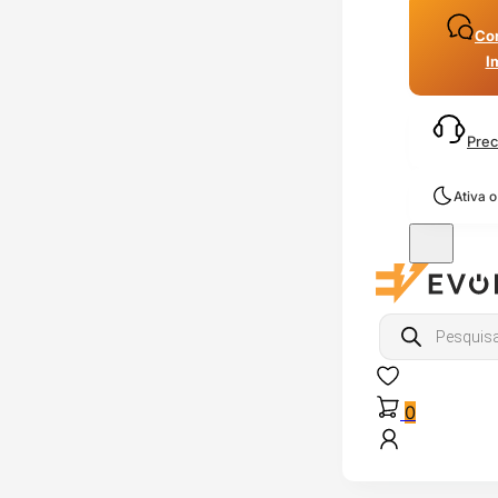
Con
I
Prec
Ativa 
Products
search
0