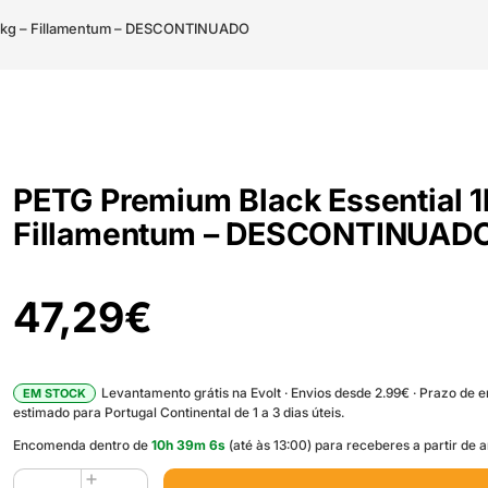
 1kg – Fillamentum – DESCONTINUADO
PETG Premium Black Essential 1
Fillamentum – DESCONTINUAD
47,29
€
Levantamento grátis na Evolt · Envios desde 2.99€ · Prazo de 
EM STOCK
estimado para Portugal Continental de 1 a 3 dias úteis.
Encomenda dentro de
10
h
39
m
5
s
(até às 13:00) para receberes a partir de
Quantidade