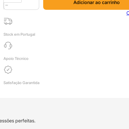
Adicionar ao carrinho
de
PETG
C
Premium
Black
Essential
Stock em Portugal
1kg
-
Fillamentum
-
Apoio Técnico
DESCONTINUADO
Satisfação Garantida
essões perfeitas.