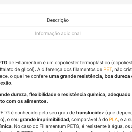
Descrição
Informação adicional
ETG
de Fillamentum é um copoliéster termoplástico (copoliés
eftalato de glicol). A diferença dos filamentos de
PET
, não cris
ece, o que lhe confere
uma grande resistência, boa dureza 
flexão
.
ande dureza, flexibilidade e resistência química, adequado
cto com os alimentos.
PETG é conhecido pelo seu grau de
translucidez
(que depen
to), o seu
grande imprimibilidad
, comparável à do
PLA
, e a 
ímica
. No caso do Fillamentum PETG, é resistente à água, os 