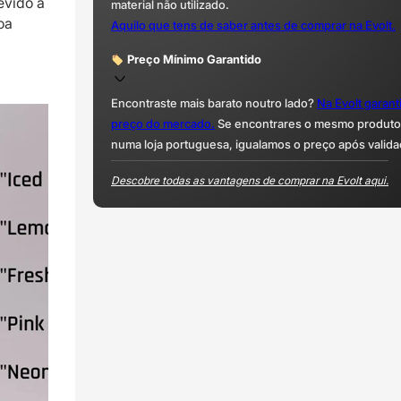
evido à
material não utilizado.
oa
Aquilo que tens de saber antes de comprar na Evolt.
Preço Mínimo Garantido
Encontraste mais barato noutro lado?
Na Evolt garan
preço do mercado.
Se encontrares o mesmo produto 
numa loja portuguesa, igualamos o preço após valida
Descobre todas as vantagens de comprar na Evolt aqui.