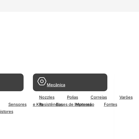
Mecânica
Nozzles
Polias
Correias
Varões
Sensores
e Kits
Resistências
Bases de Impressão
Motores
Fontes
istores