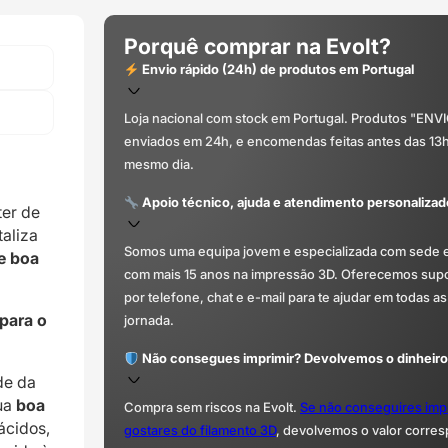
Porquê comprar na Evolt?
Envio rápido (24h) de produtos em Portugal
Loja nacional com stock em Portugal. Produtos "ENV
enviados em 24h, e encomendas feitas antes das 13
mesmo dia.
Apoio técnico, ajuda e atendimento personalizad
ter de
taliza
Somos uma equipa jovem e especializada com sede 
e boa
com mais 15 anos na impressão 3D. Oferecemos supor
por telefone, chat e e-mail para te ajudar em todas as
 para o
jornada.
Não consegues imprimir? Devolvemos o dinheiro
de da
sua
boa
Compra sem riscos na Evolt.
Se não conseguires imp
ácidos,
gostares do filamento 3D
, devolvemos o valor corre