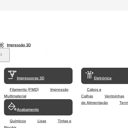
Impressão 3D
Impressoras 3D
Eletrónica
Filamento (FMD)
Impressão
Cabos e
Multimaterial
Calhas
Ventoinhas
de Alimentação
Term
Acabamento
Químicos
Lixas
Tintas e
Pincéis