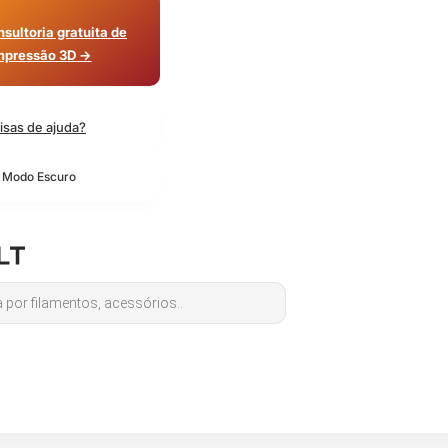
sultoria gratuita de
mpressão 3D →
isas de ajuda?
o Modo Escuro