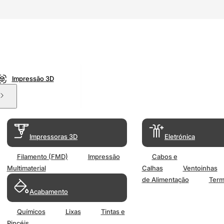
Impressão 3D
Impressoras 3D
Eletrónica
Filamento (FMD)
Impressão
Cabos e
Multimaterial
Calhas
Ventoinhas
de Alimentação
Term
Acabamento
Químicos
Lixas
Tintas e
Pincéis