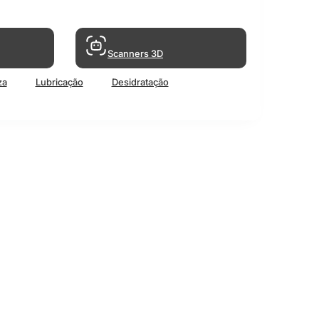
Scanners 3D
za
Lubricação
Desidratação