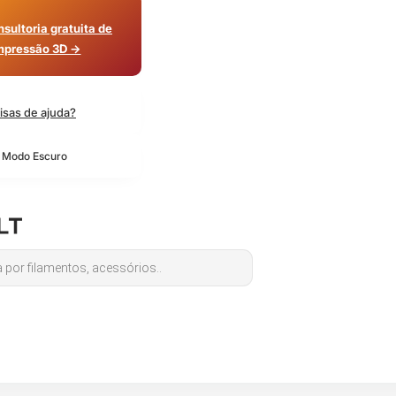
sultoria gratuita de
mpressão 3D →
isas de ajuda?
o Modo Escuro