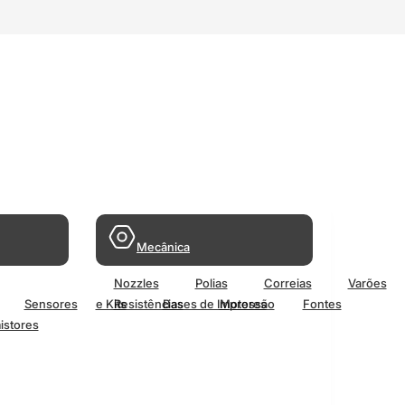
Mecânica
Nozzles
Polias
Correias
Varões
Sensores
e Kits
Resistências
Bases de Impressão
Motores
Fontes
istores