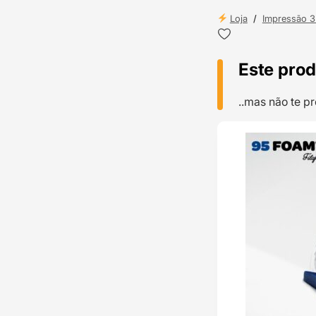
Loja
/
Impressão 
Este prod
..mas não te 
TOP VENDAS
ENVIO 24H