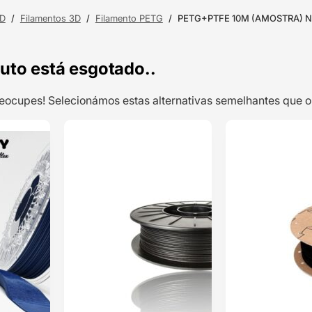
3D
/
Filamentos 3D
/
Filamento PETG
/
PETG+PTFE 10M (AMOSTRA) NA
uto está esgotado..
preocupes! Selecionámos estas alternativas semelhantes qu
TOP VENDAS
TOP VENDAS
Filaflex 95
ENVIO 24H
ENVIO 24H
Foamy (95A a
70A) 750g Blue
(Denim) –
Classificado
RECREUS
com
5.00
em 5 com
base em
1
classificação
de cliente
46,67
€