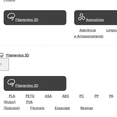
Filamentos 3D
Acessórios
Aderência
Limpe
e Armazenamento
Filamentos 3D
Filamentos 3D
PLA
PETG
ASA
ABS
PC
PP
PA
(Nylon)
PVA
(Solúveis)
Flexiveis
Especiais
Resinas