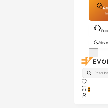
Con
I
Prec
Ativa 
Products
search
0