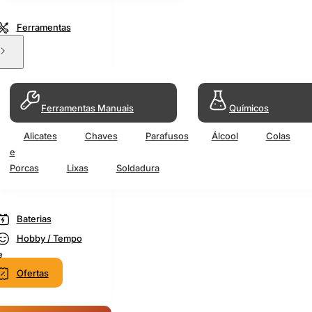
Ferramentas
Ferramentas Manuais
Químicos
Alicates
Chaves
Parafusos
Álcool
Colas
e
Porcas
Lixas
Soldadura
Baterias
Hobby / Tempo
e
Ofertas