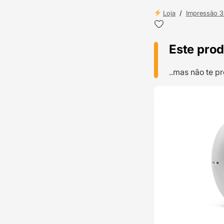
Loja
/
Impressão 
Este prod
..mas não te 
TOP VENDAS
ENVIO 24H