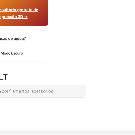
sultoria gratuita de
mpressão 3D →
isas de ajuda?
o Modo Escuro