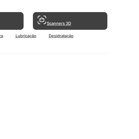
Scanners 3D
za
Lubricação
Desidratação