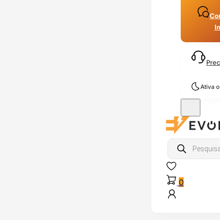
Con
I
Prec
Ativa 
Products
search
0