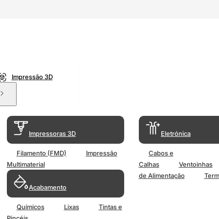
Impressão 3D
Impressoras 3D
Eletrónica
Filamento (FMD)
Impressão
Cabos e
Multimaterial
Calhas
Ventoinhas
de Alimentação
Term
Acabamento
Químicos
Lixas
Tintas e
Pincéis