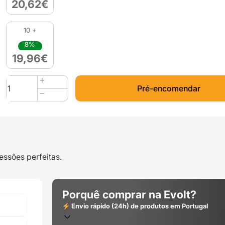
20,62
€
10 +
8%
19,96
€
Quantidade
Pré-encomendar
de
PLA
1kg
Transparent
-
Filament
essões perfeitas.
PM
Porquê comprar na Evolt?
Envio rápido (24h) de produtos em Portugal