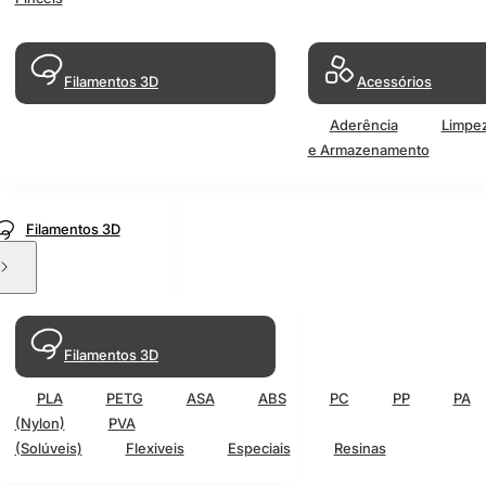
Filamentos 3D
Acessórios
Aderência
Limpe
e Armazenamento
Filamentos 3D
Filamentos 3D
PLA
PETG
ASA
ABS
PC
PP
PA
(Nylon)
PVA
(Solúveis)
Flexiveis
Especiais
Resinas