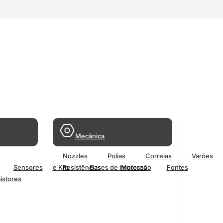
Mecânica
Nozzles
Polias
Correias
Varões
Sensores
e Kits
Resistências
Bases de Impressão
Motores
Fontes
istores