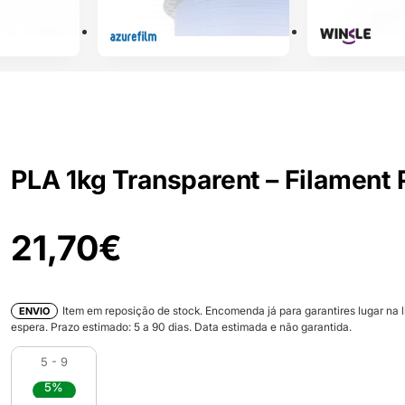
PLA 1kg Transparent – Filament
21,70
€
Item em reposição de stock. Encomenda já para garantires lugar na l
ENVIO
espera. Prazo estimado:
5
a
90
dias. Data estimada e não garantida.
5 - 9
5%