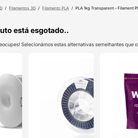
3D
/
Filamentos 3D
/
Filamento PLA
/
PLA 1kg Transparent – Filament 
uto está esgotado..
preocupes! Selecionámos estas alternativas semelhantes qu
TOP VENDAS
TOP VENDAS
Easy PLA 850g
ENVIO 24H
ENVIO 24H
Gray –
Fiberlogy
Classificado
com
5.00
em 5 com
base em
1
classificação
de cliente
18,45
€