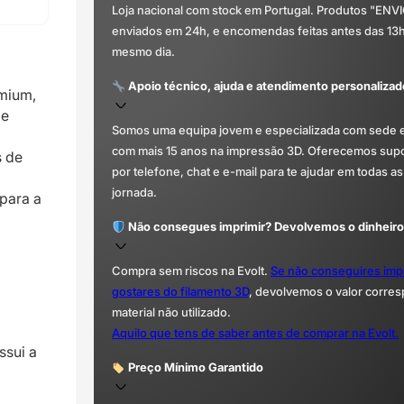
Loja nacional com stock em Portugal. Produtos "ENV
enviados em 24h, e encomendas feitas antes das 13
mesmo dia.
Apoio técnico, ajuda e atendimento personalizad
emium,
 e
Somos uma equipa jovem e especializada com sede 
com mais 15 anos na impressão 3D. Oferecemos supor
s de
por telefone, chat e e-mail para te ajudar em todas as
jornada.
 para a
Não consegues imprimir? Devolvemos o dinheiro
Compra sem riscos na Evolt.
Se não conseguires imp
gostares do filamento 3D
, devolvemos o valor corre
material não utilizado.
Aquilo que tens de saber antes de comprar na Evolt.
ssui a
Preço Mínimo Garantido