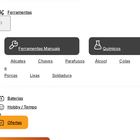
Ferramentas
Ferramentas Manuais
Químicos
Alicates
Chaves
Parafusos
Álcool
Colas
e
Porcas
Lixas
Soldadura
Baterias
Hobby / Tempo
e
Ofertas