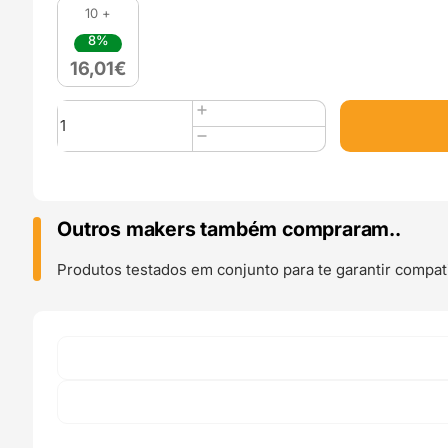
10 +
8%
16,01
€
Quantidade
de
PLA
850
Fluor
Light
Outros makers também compraram..
Green
-
Produtos testados em conjunto para te garantir compati
SAKATA
3D