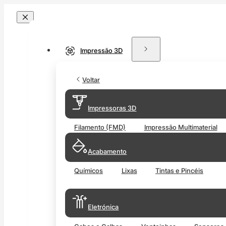
Impressão 3D
Voltar
Impressoras 3D
Filamento (FMD)
Impressão Multimaterial
Acabamento
Químicos
Lixas
Tintas e Pincéis
Eletrónica