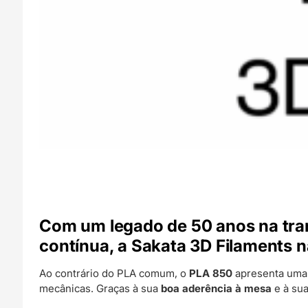
Com um legado de
50 anos na tr
contínua
, a
Sakata 3D Filaments
n
Ao contrário do PLA comum, o
PLA 850
apresenta um
mecânicas. Graças à sua
boa aderência à mesa
e à su