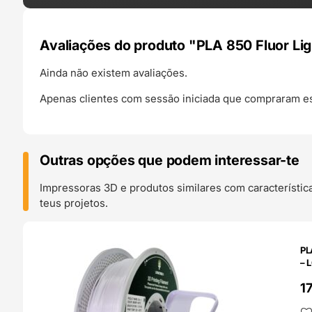
Avaliações do produto "PLA 850 Fluor L
Ainda não existem avaliações.
Apenas clientes com sessão iniciada que compraram es
Outras opções que podem interessar-te
Impressoras 3D e produtos similares com característic
teus projetos.
O 24H
PL
– 
1