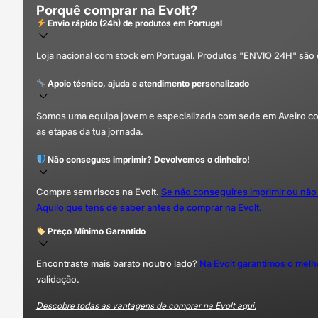
Porquê comprar na Evolt?
Envio rápido (24h) de produtos em Portugal
Loja nacional com stock em Portugal. Produtos "ENVIO 24H" são
Apoio técnico, ajuda e atendimento personalizado
Somos uma equipa jovem e especializada com sede em Aveiro com 
as etapas da tua jornada.
Não consegues imprimir? Devolvemos o dinheiro!
Compra sem riscos na Evolt.
Se não conseguires imprimir ou não
Aquilo que tens de saber antes de comprar na Evolt.
Preço Mínimo Garantido
Encontraste mais barato noutro lado?
Na Evolt garantimos o mel
validação.
Descobre todas as vantagens de comprar na Evolt aqui.