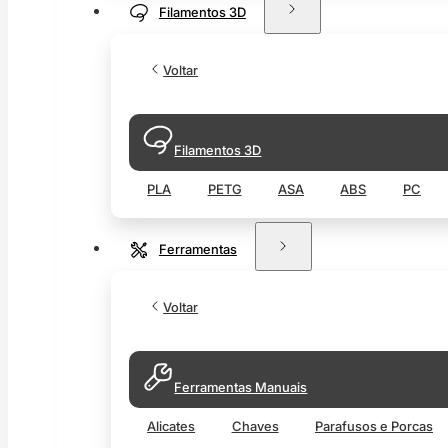
Filamentos 3D
Voltar
Filamentos 3D
PLA
PETG
ASA
ABS
PC
Ferramentas
Voltar
Ferramentas Manuais
Alicates
Chaves
Parafusos e Porcas