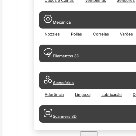
Cabos e Calhas
Ventoinhas
Sensores
Mecânica
Nozzles
Polias
Correias
Varões
Filamentos 3D
Acessórios
Aderência
Limpeza
Lubricação
D
Scanners 3D