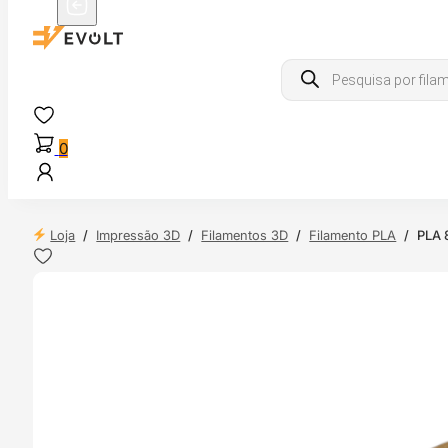
Products
search
0
Loja
/
Impressão 3D
/
Filamentos 3D
/
Filamento PLA
/
PLA 
 24H