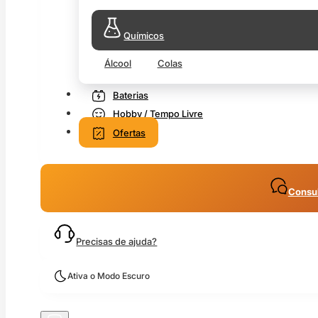
Químicos
Álcool
Colas
Baterias
Hobby / Tempo Livre
Ofertas
Consul
Precisas de ajuda?
Ativa o Modo Escuro