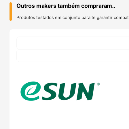
Peak
Outros makers também compraram..
Green
-
Produtos testados em conjunto para te garantir compati
ESUN