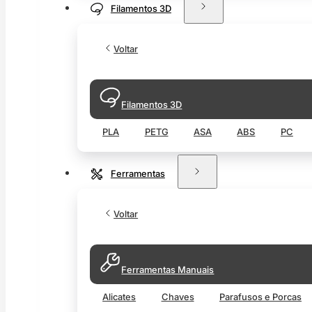
Filamentos 3D
Voltar
Filamentos 3D
PLA
PETG
ASA
ABS
PC
Ferramentas
Voltar
Ferramentas Manuais
Alicates
Chaves
Parafusos e Porcas