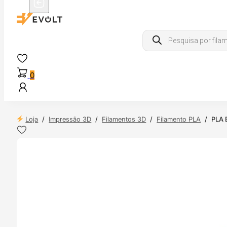
Products
search
0
Loja
/
Impressão 3D
/
Filamentos 3D
/
Filamento PLA
/
PLA 
 24H