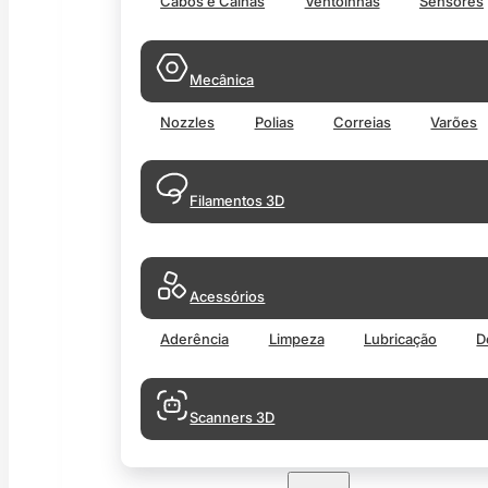
Cabos e Calhas
Ventoinhas
Sensores
Mecânica
Nozzles
Polias
Correias
Varões
Filamentos 3D
Acessórios
Aderência
Limpeza
Lubricação
D
Scanners 3D