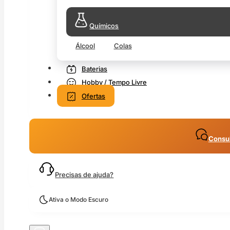
Químicos
Álcool
Colas
Baterias
Hobby / Tempo Livre
Ofertas
Consul
Precisas de ajuda?
Ativa o Modo Escuro