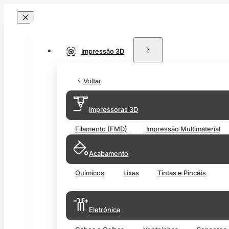
Impressão 3D
Voltar
Impressoras 3D
Filamento (FMD)
Impressão Multimaterial
Acabamento
Químicos
Lixas
Tintas e Pincéis
Eletrónica