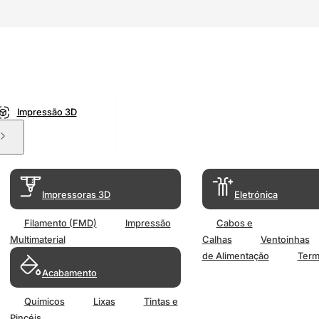
Impressão 3D
Impressoras 3D
Eletrónica
Filamento (FMD)
Impressão
Cabos e
Multimaterial
Calhas
Ventoinhas
de Alimentação
Term
Acabamento
Químicos
Lixas
Tintas e
Pincéis