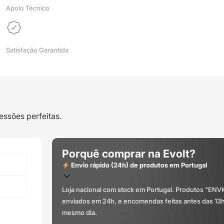
Azurefilm
Apoio Técnico
Satisfação Garantida
essões perfeitas.
Porquê comprar na Evolt?
Envio rápido (24h) de produtos em Portugal
Loja nacional com stock em Portugal. Produtos "ENV
enviados em 24h, e encomendas feitas antes das 13
mesmo dia.