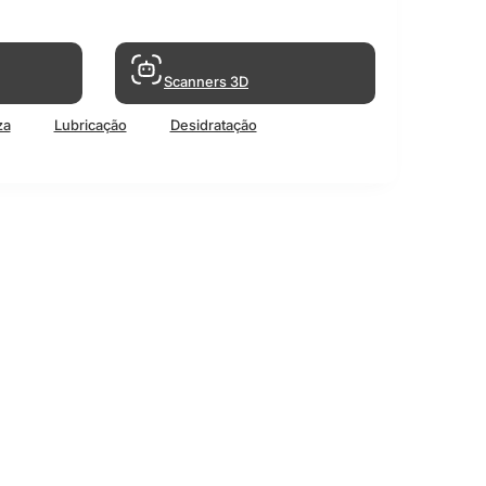
Scanners 3D
za
Lubricação
Desidratação