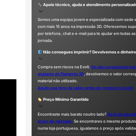
Apoio técnico, ajuda e atendimento personalizad
Somos uma equipa jovem e especializada com sede 
com mais 15 anos na impressão 3D. Oferecemos supor
por telefone, chat e e-mail para te ajudar em todas as
jornada.
Não consegues imprimir? Devolvemos o dinheiro
Compra sem riscos na Evolt.
Se não conseguires imp
gostares do filamento 3D
, devolvemos o valor corre
material não utilizado.
Aquilo que tens de saber antes de comprar na Evolt.
Preço Mínimo Garantido
Encontraste mais barato noutro lado?
Na Evolt garan
preço do mercado.
Se encontrares o mesmo produto 
numa loja portuguesa, igualamos o preço após valida