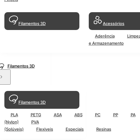
Filamentos 3D
Acessórios
Aderência
Limpe
e Armazenamento
Filamentos 3D
Filamentos 3D
PLA
PETG
ASA
ABS
PC
PP
PA
(Nylon)
PVA
(Solúveis)
Flexiveis
Especiais
Resinas