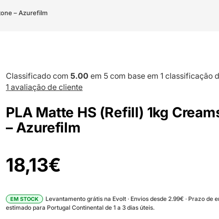
tone – Azurefilm
Classificado com
5.00
em 5 com base em
1
classificação d
1
avaliação de cliente
PLA Matte HS (Refill) 1kg Cream
– Azurefilm
18,13
€
Levantamento grátis na Evolt · Envios desde 2.99€ · Prazo de 
EM STOCK
estimado para Portugal Continental de 1 a 3 dias úteis.