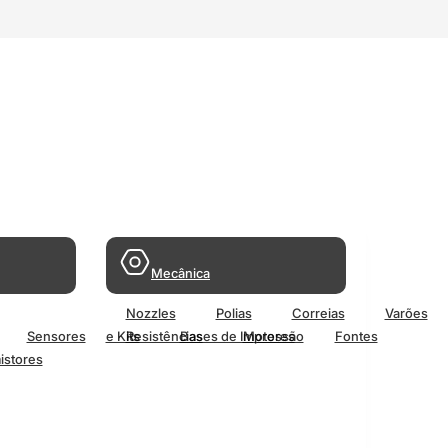
Mecânica
Nozzles
Polias
Correias
Varões
Sensores
e Kits
Resistências
Bases de Impressão
Motores
Fontes
istores