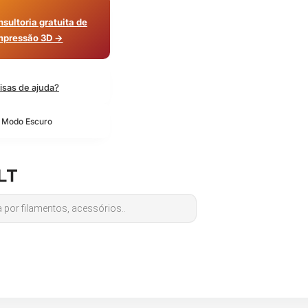
sultoria gratuita de
mpressão 3D →
isas de ajuda?
o Modo Escuro