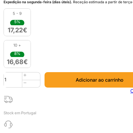
Expedição na segunda-feira (dias úteis).
Receção estimada a partir de terça-
5 - 9
5%
17,22
€
10 +
8%
16,68
€
Quantidade
Adicionar ao carrinho
de
PLA
C
Matte
HS
(Refill)
Stock em Portugal
1kg
Creamstone
-