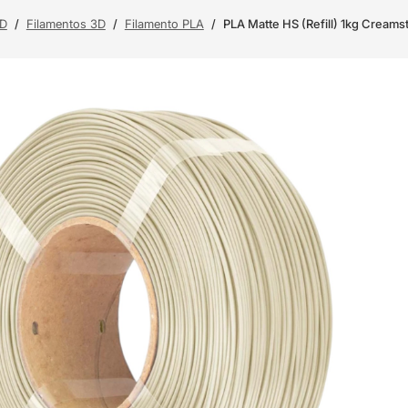
3D
/
Filamentos 3D
/
Filamento PLA
/
PLA Matte HS (Refill) 1kg Creams