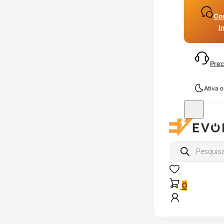
Con
I
Prec
Ativa 
Products
search
0