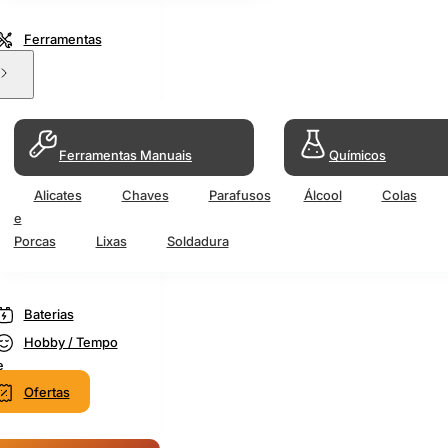
Ferramentas
Ferramentas Manuais
Químicos
Alicates
Chaves
Parafusos
Álcool
Colas
e
Porcas
Lixas
Soldadura
Baterias
Hobby / Tempo
e
Ofertas