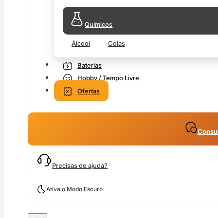
Químicos
Álcool
Colas
Baterias
Hobby / Tempo Livre
Ofertas
Consul
Precisas de ajuda?
Ativa o Modo Escuro