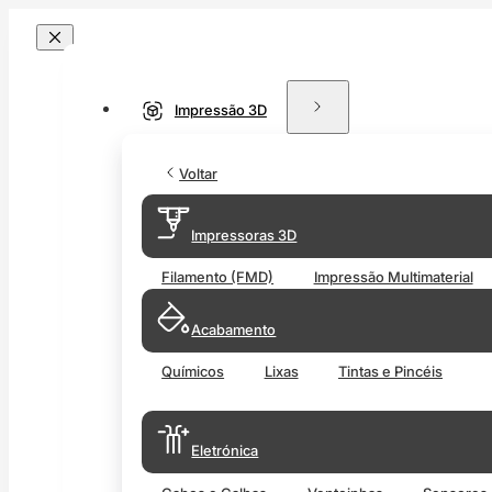
Impressão 3D
Voltar
Impressoras 3D
Filamento (FMD)
Impressão Multimaterial
Acabamento
Químicos
Lixas
Tintas e Pincéis
Eletrónica