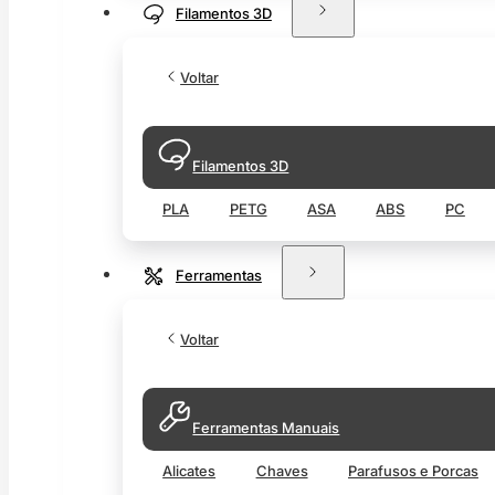
Filamentos 3D
Voltar
Filamentos 3D
PLA
PETG
ASA
ABS
PC
Ferramentas
Voltar
Ferramentas Manuais
Alicates
Chaves
Parafusos e Porcas