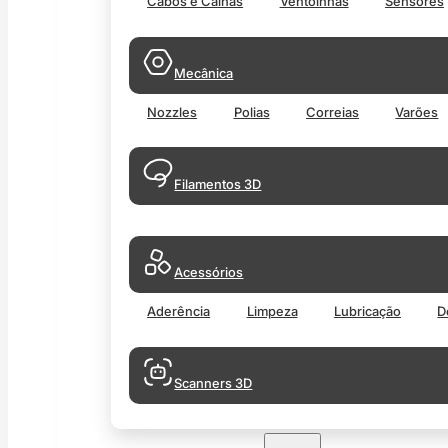
Cabos e Calhas
Ventoinhas
Sensores
Mecânica
Nozzles
Polias
Correias
Varões
Filamentos 3D
Acessórios
Aderência
Limpeza
Lubricação
D
Scanners 3D