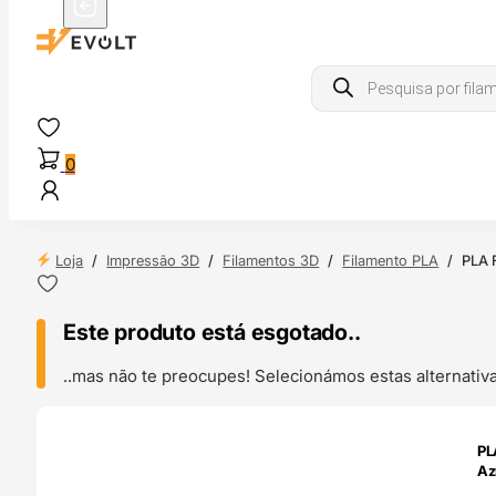
Products
search
0
Loja
/
Impressão 3D
/
Filamentos 3D
/
Filamento PLA
/
PLA 
Este produto está esgotado..
..mas não te preocupes! Selecionámos estas alternat
ENDAS
PL
4H
Az