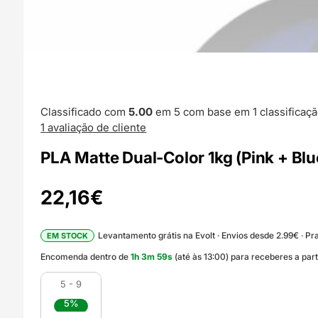
Classificado com
5.00
em 5 com base em
1
classificaçã
1
avaliação de cliente
PLA Matte Dual-Color 1kg (Pink + Bl
22,16
€
Levantamento grátis na Evolt · Envios desde 2.99€ · Pra
EM STOCK
Encomenda dentro de
1
h
3
m
57
s
(até às 13:00) para receberes a par
5 - 9
5%