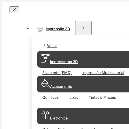
Impressão 3D
Voltar
Impressoras 3D
Filamento (FMD)
Impressão Multimaterial
Acabamento
Químicos
Lixas
Tintas e Pincéis
Eletrónica