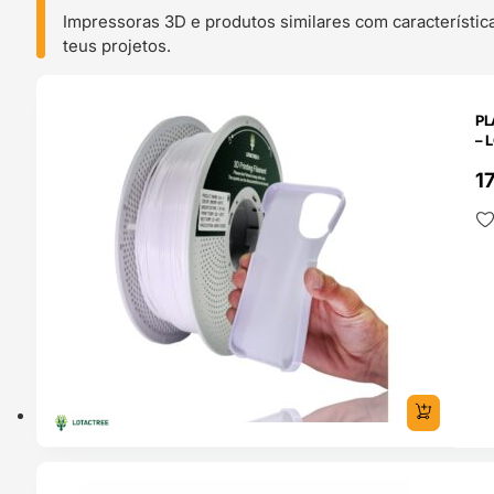
Impressoras 3D e produtos similares com característic
teus projetos.
O 24H
PL
– 
1
O 24H