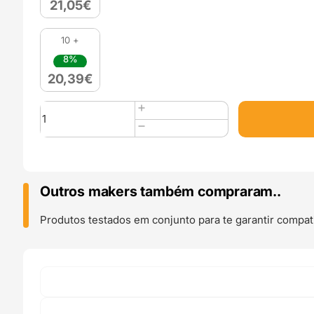
21,05
€
10 +
8%
20,39
€
Quantidade
de
PLA
Matte
Dual-
Color
Outros makers também compraram..
1kg
(Pink
Produtos testados em conjunto para te garantir compati
+
Blue)
-
ERYONE