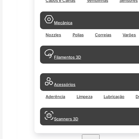
Cabos e Calhas
Ventoinhas
Sensores
Mecânica
Nozzles
Polias
Correias
Varões
Filamentos 3D
Acessórios
Aderência
Limpeza
Lubricação
D
Scanners 3D