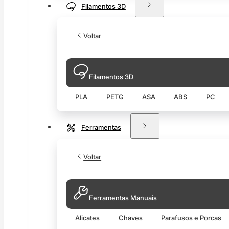
Filamentos 3D
Voltar
Filamentos 3D
PLA
PETG
ASA
ABS
PC
Ferramentas
Voltar
Ferramentas Manuais
Alicates
Chaves
Parafusos e Porcas