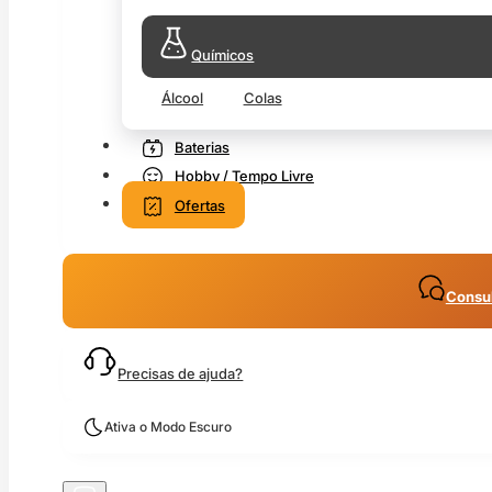
Químicos
Álcool
Colas
Baterias
Hobby / Tempo Livre
Ofertas
Consul
Precisas de ajuda?
Ativa o Modo Escuro