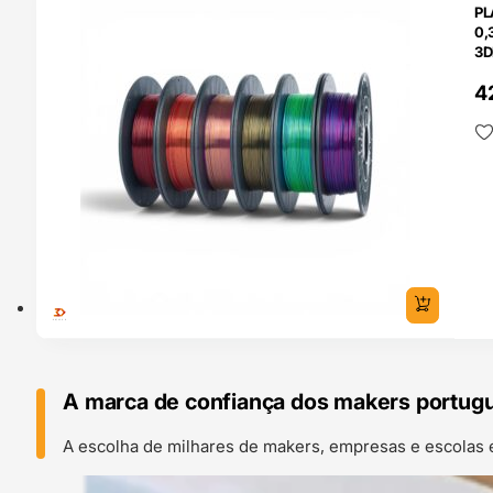
PL
0,
3D
4
A marca de confiança dos makers portug
A escolha de milhares de makers, empresas e escolas 