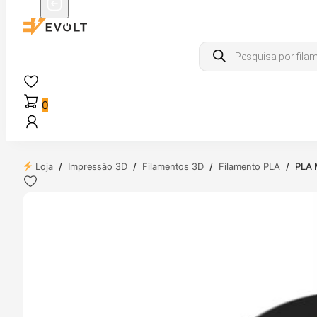
Products
search
0
Loja
/
Impressão 3D
/
Filamentos 3D
/
Filamento PLA
/
PLA 
NDAS
4H