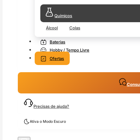
Químicos
Álcool
Colas
Baterias
Hobby / Tempo Livre
Ofertas
Consul
Precisas de ajuda?
Ativa o Modo Escuro