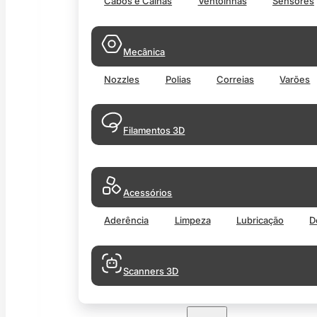
Cabos e Calhas
Ventoinhas
Sensores
Mecânica
Nozzles
Polias
Correias
Varões
Filamentos 3D
Acessórios
Aderência
Limpeza
Lubricação
D
Scanners 3D