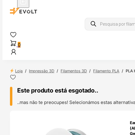
Products
search
0
Loja
/
Impressão 3D
/
Filamentos 3D
/
Filamento PLA
/
PLA 
Este produto está esgotado..
..mas não te preocupes! Selecionámos estas alternat
ENDAS
Ea
4H
(A
Gr