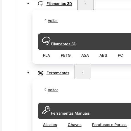
Filamentos 3D
Voltar
Filamentos 3D
PLA
PETG
ASA
ABS
PC
Ferramentas
Voltar
Ferramentas Manuais
Alicates
Chaves
Parafusos e Porcas