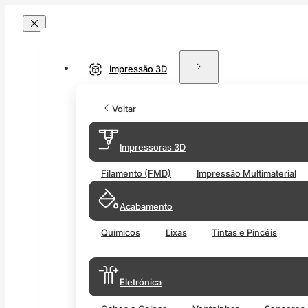
Impressão 3D
Voltar
Impressoras 3D
Filamento (FMD)
Impressão Multimaterial
Acabamento
Químicos
Lixas
Tintas e Pincéis
Eletrónica