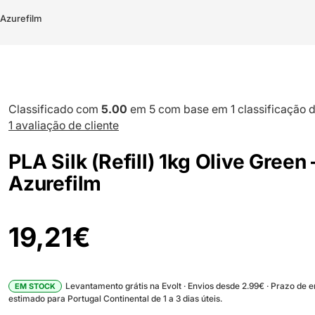
– Azurefilm
Classificado com
5.00
em 5 com base em
1
classificação d
1
avaliação de cliente
PLA Silk (Refill) 1kg Olive Green 
Azurefilm
19,21
€
Levantamento grátis na Evolt · Envios desde 2.99€ · Prazo de 
EM STOCK
estimado para Portugal Continental de 1 a 3 dias úteis.