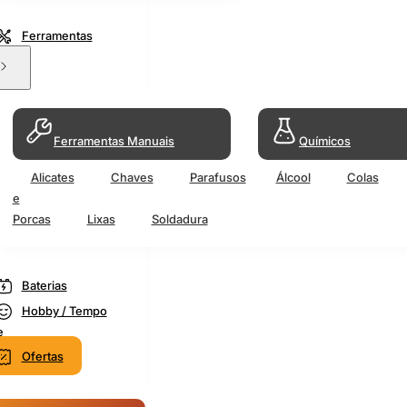
Ferramentas
Ferramentas Manuais
Químicos
Alicates
Chaves
Parafusos
Álcool
Colas
e
Porcas
Lixas
Soldadura
Baterias
Hobby / Tempo
e
Ofertas