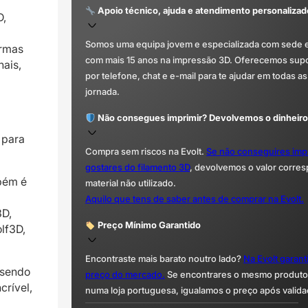
Apoio técnico, ajuda e atendimento personalizad
D,
Somos uma equipa jovem e especializada com sede 
ormas
com mais 15 anos na impressão 3D. Oferecemos supor
nais,
por telefone, chat e e-mail para te ajudar em todas as
jornada.
Não consegues imprimir? Devolvemos o dinheiro
 para
Compra sem riscos na Evolt.
Se não conseguires imp
gostares do filamento 3D
, devolvemos o valor corre
mbém é
material não utilizado.
Aquilo que tens de saber antes de comprar na Evolt.
3D,
Preço Mínimo Garantido
lf3D,
Encontraste mais barato noutro lado?
Na Evolt garan
 sendo
preço do mercado.
Se encontrares o mesmo produto 
crível,
numa loja portuguesa, igualamos o preço após valida