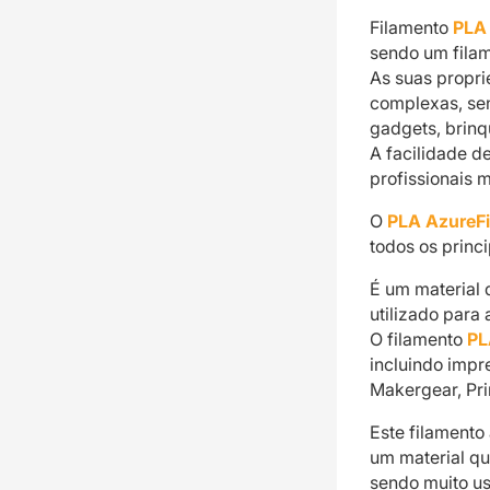
Filamento
PLA
sendo um filam
As suas propr
complexas, se
gadgets, brinq
A facilidade d
profissionais 
O
PLA AzureF
todos os princi
É um material 
utilizado para
O filamento
PL
incluindo impr
Makergear, Pri
Este filamento
um material qu
sendo muito us