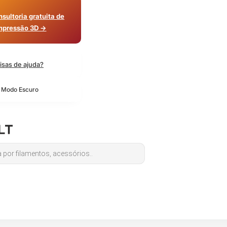
sultoria gratuita de
mpressão 3D →
isas de ajuda?
o Modo Escuro