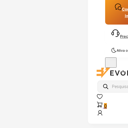
Con
I
Prec
Ativa 
Products
search
0