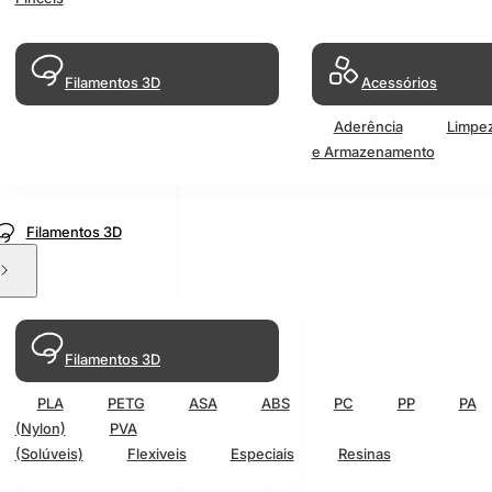
Filamentos 3D
Acessórios
Aderência
Limpe
e Armazenamento
Filamentos 3D
Filamentos 3D
PLA
PETG
ASA
ABS
PC
PP
PA
(Nylon)
PVA
(Solúveis)
Flexiveis
Especiais
Resinas