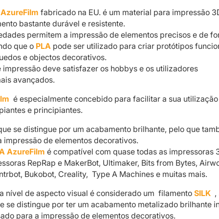
 AzureFilm
fabricado na EU. é um material para impressão 3
ento bastante durável e resistente.
iedades permitem a impressão de elementos precisos e de f
ndo que o
PLA
pode ser utilizado para criar protótipos funcio
uedos e objectos decorativos.
e impressão deve satisfazer os hobbys e os utilizadores
mais avançados.
ilm
é especialmente concebido para facilitar a sua utilização
piantes e principiantes.
que se distingue por um acabamento brilhante, pelo que ta
 a impressão de elementos decorativos.
A AzureFilm
é compatível com quase todas as impressoras 
essoras RepRap e MakerBot, Ultimaker, Bits from Bytes, Airwo
ntrbot, Bukobot, Creality, Type A Machines e muitas mais.
 a nível de aspecto visual é considerado um filamento
SILK
,
e se distingue por ter um acabamento metalizado brilhante in
ado para a impressão de elementos decorativos.