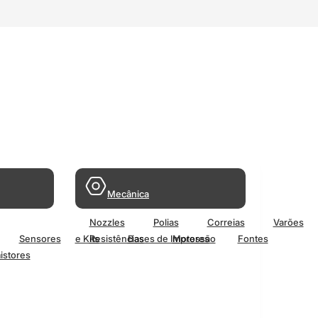
Mecânica
Nozzles
Polias
Correias
Varões
Sensores
e Kits
Resistências
Bases de Impressão
Motores
Fontes
istores