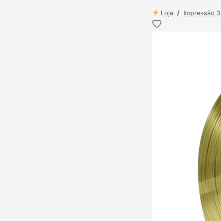
Loja
/
Impressão 
TOP VENDAS
ENVIO 24H