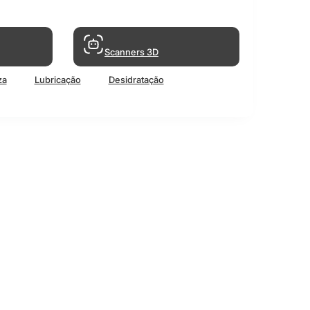
Scanners 3D
za
Lubricação
Desidratação