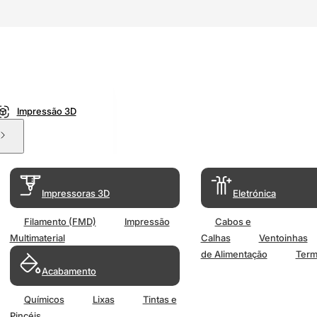
Impressão 3D
Impressoras 3D
Eletrónica
Filamento (FMD)
Impressão
Cabos e
Multimaterial
Calhas
Ventoinhas
de Alimentação
Term
Acabamento
Químicos
Lixas
Tintas e
Pincéis