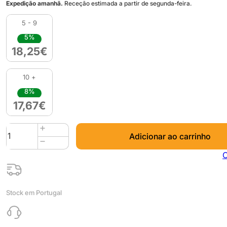
Expedição amanhã.
Receção estimada a partir de segunda-feira.
5 - 9
5%
18,25
€
10 +
8%
17,67
€
Quantidade
Adicionar ao carrinho
de
PLA
C
Silk
(Refill)
1kg
Stock em Portugal
Olive
Green
-