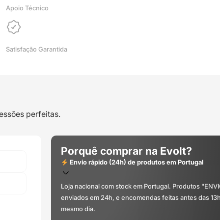
Azurefilm
Apoio Técnico
Satisfação Garantida
essões perfeitas.
Porquê comprar na Evolt?
Envio rápido (24h) de produtos em Portugal
Loja nacional com stock em Portugal. Produtos "ENV
enviados em 24h, e encomendas feitas antes das 13
mesmo dia.