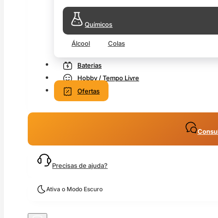
Químicos
Álcool
Colas
Baterias
Hobby / Tempo Livre
Ofertas
Consul
Precisas de ajuda?
Ativa o Modo Escuro