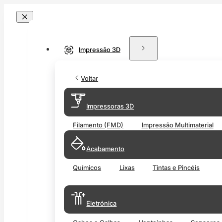
Impressão 3D
Voltar
Impressoras 3D
Filamento (FMD)
Impressão Multimaterial
Acabamento
Químicos
Lixas
Tintas e Pincéis
Eletrónica