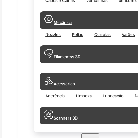
Cabos e Calhas
Ventoinhas
Sensores
Mecânica
Nozzles
Polias
Correias
Varões
Filamentos 3D
Acessórios
Aderência
Limpeza
Lubricação
D
Scanners 3D