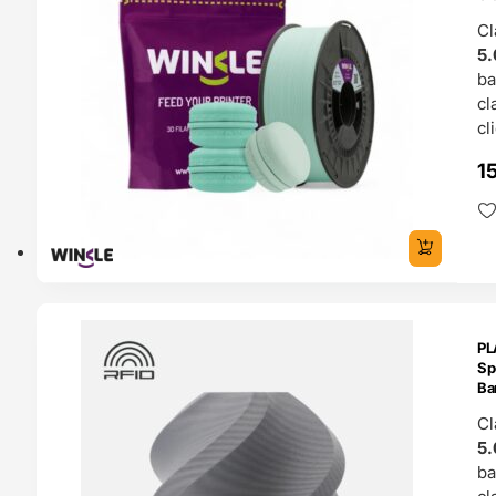
Cl
5.
b
cl
cl
1
ENDAS
PL
4H
Sp
Ba
Cl
5.
b