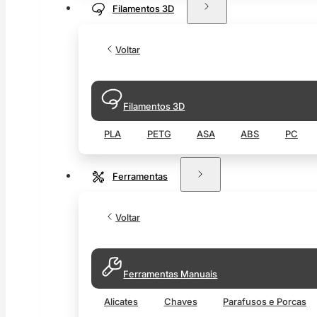
Filamentos 3D
Voltar
Filamentos 3D
PLA
PETG
ASA
ABS
PC
Ferramentas
Voltar
Ferramentas Manuais
Alicates
Chaves
Parafusos e Porcas