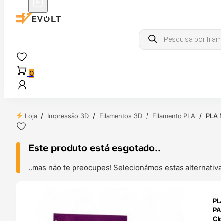
Products
search
0
Loja
/
Impressão 3D
/
Filamentos 3D
/
Filamento PLA
/
PLA 
Este produto está esgotado..
..mas não te preocupes! Selecionámos estas alternat
ENDAS
PL
4H
PA
Cl