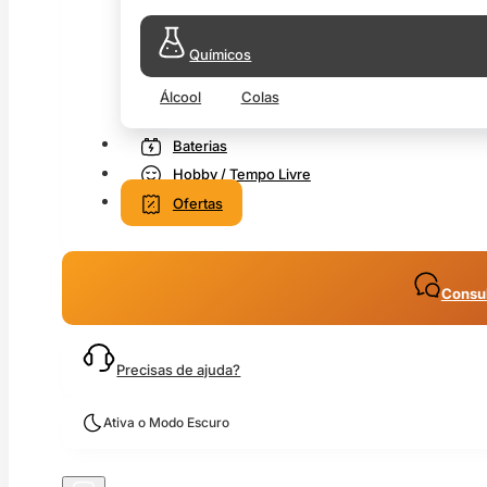
Químicos
Álcool
Colas
Baterias
Hobby / Tempo Livre
Ofertas
Consul
Precisas de ajuda?
Ativa o Modo Escuro