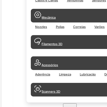
Cabos e Calhas
Ventoinhas
Sensores
Mecânica
Nozzles
Polias
Correias
Varões
Filamentos 3D
Acessórios
Aderência
Limpeza
Lubricação
D
Scanners 3D