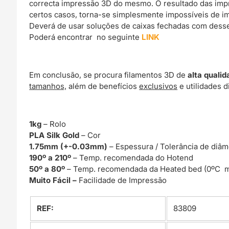
correcta impressão 3D do mesmo. O resultado das imp
certos casos, torna-se simplesmente impossíveis de im
Deverá de usar soluções de caixas fechadas com dessec
Poderá encontrar no seguinte
LINK
Em conclusão, se procura filamentos 3D de
alta qualid
tamanhos,
além de benefícios
exclusivos
e utilidades d
1kg
– Rolo
PLA Silk Gold
– Cor
1.75mm (+-0.03mm)
– Espessura / Tolerância de diâm
190º a 210º
– Temp. recomendada do Hotend
50º a 80º
– Temp. recomendada da Heated bed (0ºC m
Muito Fácil –
Facilidade de Impressão
REF:
83809