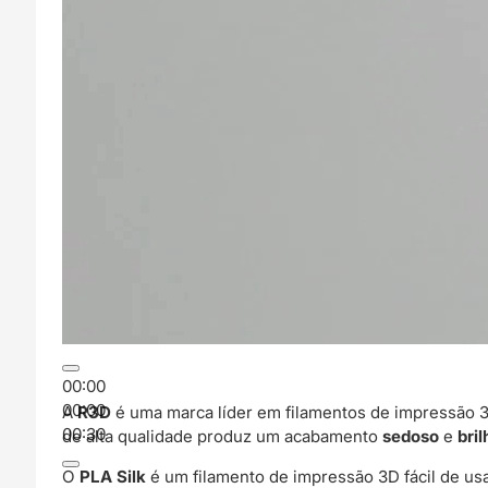
00:00
00:00
A
R3D
é uma marca líder em filamentos de impressão 
00:30
de alta qualidade produz um acabamento
sedoso
e
bri
O
PLA Silk
é um filamento de impressão 3D fácil de usa