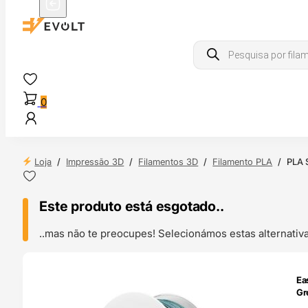
Products
search
0
Loja
/
Impressão 3D
/
Filamentos 3D
/
Filamento PLA
/
PLA S
Este produto está esgotado..
..mas não te preocupes! Selecionámos estas alternat
ENDAS
Ea
4H
Gr