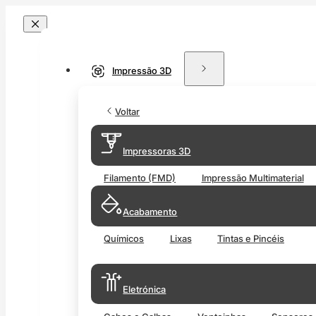
Impressão 3D
Voltar
Impressoras 3D
Filamento (FMD)
Impressão Multimaterial
Acabamento
Químicos
Lixas
Tintas e Pincéis
Eletrónica