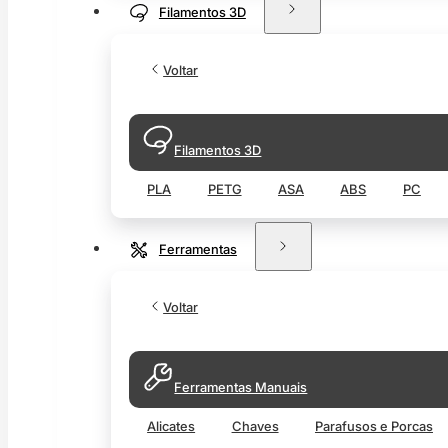
Filamentos 3D
Voltar
Filamentos 3D
PLA
PETG
ASA
ABS
PC
Ferramentas
Voltar
Ferramentas Manuais
Alicates
Chaves
Parafusos e Porcas