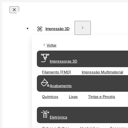
Impressão 3D
Voltar
Impressoras 3D
Filamento (FMD)
Impressão Multimaterial
Acabamento
Químicos
Lixas
Tintas e Pincéis
Eletrónica