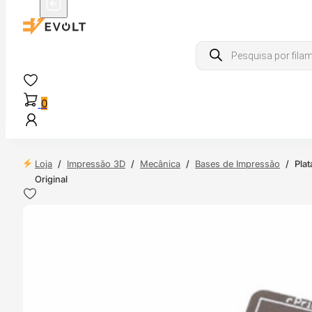
Products
search
0
Loja
/
Impressão 3D
/
Mecânica
/
Bases de Impressão
/
Pla
Original
 24H