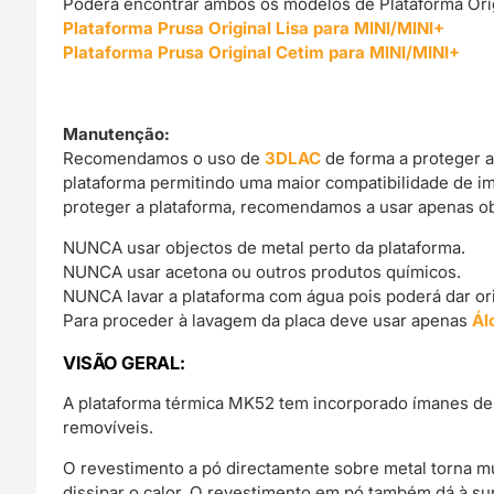
Poderá encontrar ambos os modelos de Plataforma Origi
Plataforma Prusa Original Lisa para MINI/MINI+
Plataforma Prusa Original Cetim para MINI/MINI+
Manutenção:
Recomendamos o uso de
3DLAC
de forma a proteger a
plataforma permitindo uma maior compatibilidade de i
proteger a plataforma, recomendamos a usar apenas obj
NUNCA usar objectos de metal perto da plataforma.
NUNCA usar acetona ou outros produtos químicos.
NUNCA lavar a plataforma com água pois poderá dar o
Para proceder à lavagem da placa deve usar apenas
Ál
VISÃO GERAL:
A plataforma térmica MK52 tem incorporado ímanes de 
removíveis.
O revestimento a pó directamente sobre metal torna muit
dissipar o calor. O revestimento em pó também dá à sup