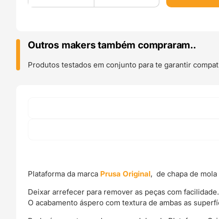
Plataforma
com
Textura
para
Outros makers também compraram..
Prusa
MINI/MINI+
Produtos testados em conjunto para te garantir compati
Double-
sided
Textured
PEI
Powder-
coated
Spring
Steel
Sheet
-
Plataforma da marca
Prusa Original
, de chapa de mola
Prusa
Original
Deixar arrefecer para remover as peças com facilidade
O acabamento áspero com textura de ambas as superfí