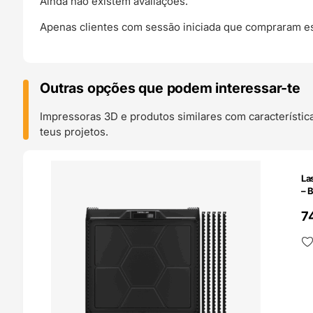
Ainda não existem avaliações.
Apenas clientes com sessão iniciada que compraram es
Outras opções que podem interessar-te
Impressoras 3D e produtos similares com característic
teus projetos.
O 24H
La
– 
7