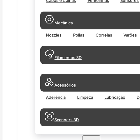
Cabos e Calhas
Ventoinhas
Sensores
Mecânica
Nozzles
Polias
Correias
Varões
Filamentos 3D
Acessórios
Aderência
Limpeza
Lubricação
D
Scanners 3D