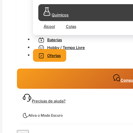
Químicos
Álcool
Colas
Baterias
Hobby / Tempo Livre
Ofertas
Consul
Precisas de ajuda?
Ativa o Modo Escuro