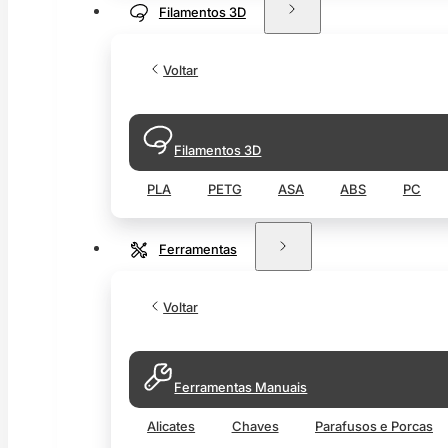
Filamentos 3D
Voltar
Filamentos 3D
PLA
PETG
ASA
ABS
PC
Ferramentas
Voltar
Ferramentas Manuais
Alicates
Chaves
Parafusos e Porcas